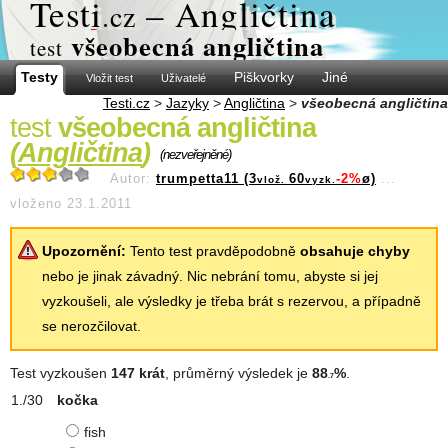
Test
i
– Angličtina
.cz
všeobecná angličtina
test
Testy
Piškvorky
Jiné
Vložit test
Uživatelé
Testi.cz
>
Jazyky
>
Angličtina
>
všeobecná angličtina
test
všeobecná angličtina
(
Angličtina
)
(nezveřejněné)
Autor:
trumpetta11 (3
60
-2%
ø)
...
vlož.
vyzk.
vloženo 23.1.2011
Upozornění:
Tento test pravděpodobně
obsahuje chyby
nebo je jinak závadný. Nic nebrání tomu, abyste si jej
vyzkoušeli, ale výsledky je třeba brát s rezervou, a případně
se nerozčilovat.
Test vyzkoušen
147 krát
, průměrný výsledek je
88
%
.
.7
kočka
fish