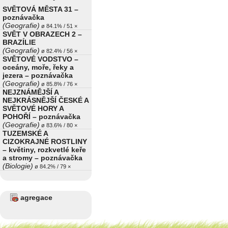
SVĚTOVÁ MĚSTA 31 –
poznávačka
(Geografie)
ø 84.1% / 51 ×
SVĚT V OBRAZECH 2 –
BRAZÍLIE
(Geografie)
ø 82.4% / 56 ×
SVĚTOVÉ VODSTVO –
oceány, moře, řeky a
jezera – poznávačka
(Geografie)
ø 85.8% / 76 ×
NEJZNÁMĚJŠÍ A
NEJKRÁSNĚJŠÍ ČESKÉ A
SVĚTOVÉ HORY A
POHOŘÍ – poznávačka
(Geografie)
ø 83.6% / 80 ×
TUZEMSKÉ A
CIZOKRAJNÉ ROSTLINY
– květiny, rozkvetlé keře
a stromy – poznávačka
(Biologie)
ø 84.2% / 79 ×
agregace