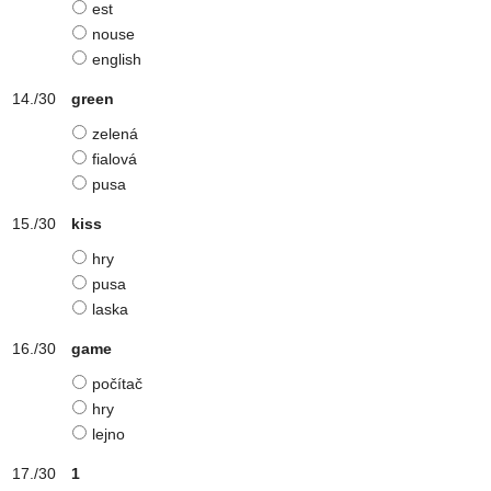
est
nouse
english
green
zelená
fialová
pusa
kiss
hry
pusa
laska
game
počítač
hry
lejno
1