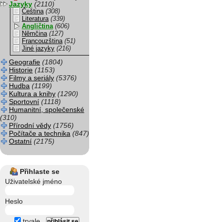
Jazyky
(2110)
Čeština
(308)
Literatura
(339)
Angličtina
(606)
Němčina
(127)
Francouzština
(51)
Jiné jazyky
(216)
Geografie
(1804)
Historie
(1153)
Filmy a seriály
(5376)
Hudba
(1199)
Kultura a knihy
(1290)
Sportovní
(1118)
Humanitní, společenské
(310)
Přírodní vědy
(1756)
Počítače a technika
(847)
Ostatní
(2175)
Přihlaste se
Uživatelské jméno
Heslo
trvale