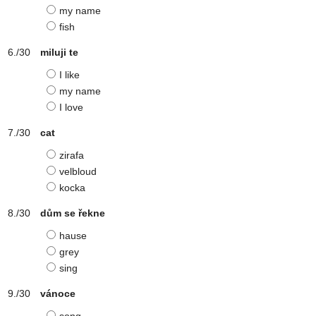
my name
fish
miluji te
I like
my name
I love
cat
zirafa
velbloud
kocka
dům se řekne
hause
grey
sing
vánoce