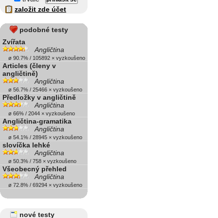
založit zde účet
podobné testy
Zvířata
Angličtina
ø 90.7% / 105892 × vyzkoušeno
Articles (členy v
angličtině)
Angličtina
ø 56.7% / 25466 × vyzkoušeno
Předložky v angličtině
Angličtina
ø 66% / 2044 × vyzkoušeno
Angličtina-gramatika
Angličtina
ø 54.1% / 28945 × vyzkoušeno
slovíčka lehké
Angličtina
ø 50.3% / 758 × vyzkoušeno
Všeobecný přehled
Angličtina
ø 72.8% / 69294 × vyzkoušeno
nové testy