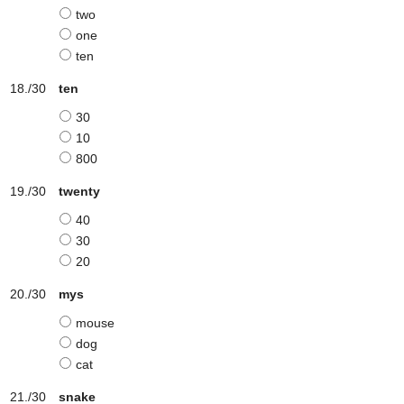
two
one
ten
ten
30
10
800
twenty
40
30
20
mys
mouse
dog
cat
snake