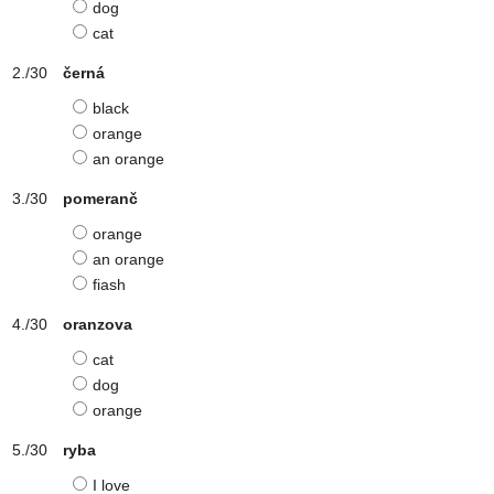
dog
cat
černá
black
orange
an orange
pomeranč
orange
an orange
fiash
oranzova
cat
dog
orange
ryba
I love