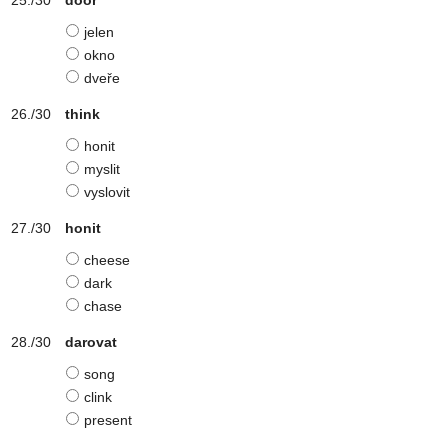
door
jelen
okno
dveře
think
honit
myslit
vyslovit
honit
cheese
dark
chase
darovat
song
clink
present