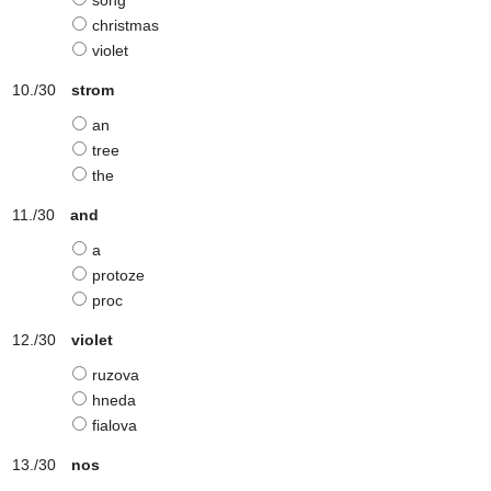
song
christmas
violet
strom
an
tree
the
and
a
protoze
proc
violet
ruzova
hneda
fialova
nos