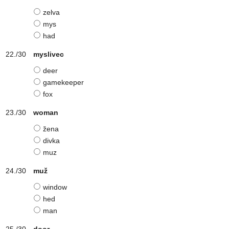
zelva
mys
had
myslivec
deer
gamekeeper
fox
woman
žena
divka
muz
muž
window
hed
man