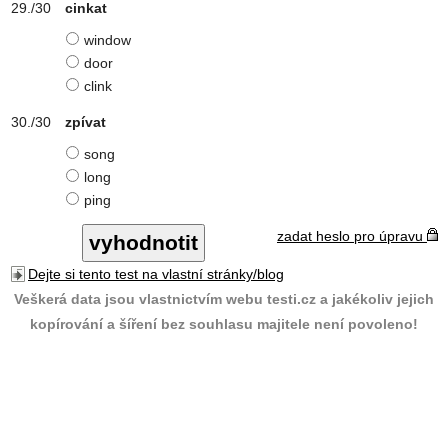
cinkat
window
door
clink
zpívat
song
long
ping
zadat heslo pro úpravu
Dejte si tento test na vlastní stránky/blog
Veškerá data jsou vlastnictvím webu testi.cz a jakékoliv jejich
kopírování a šíření bez souhlasu majitele není povoleno!