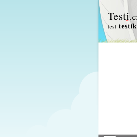
Test
i
.c
testík
test