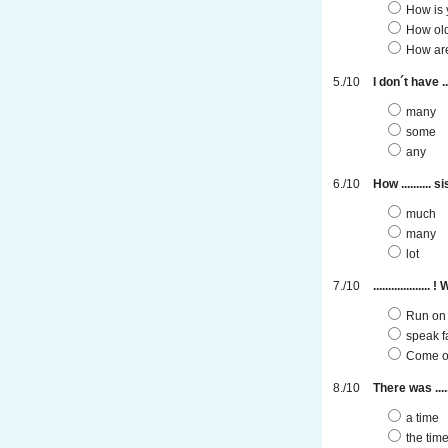
How is 
How old
How ar
I don´t have ..
many
some
any
How ..........
much
many
lot
.................
Run on 
speak fa
Come o
There was ...
a time
the tim