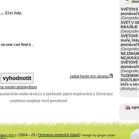
nové
SVĚTOVÁ 
.... 21st July.
poznávač
(Geografie
SVĚT V O
BRAZÍLIE
(Geografie
SVĚTOVÉ 
moře, řeky
.... no one can find it .
poznávač
(Geografie
NEJZNÁM
NEJKRÁS
SVĚTOVÉ 
poznávač
(Geografie
TUZEMSK
zadat heslo pro úpravu
ROSTLINY 
keře a st
 na vlastní stránky/blog
(Biologie)
ø
stnictvím webu testi.cz a jakékoliv jejich kopírování a šíření bez
souhlasu majitele není povoleno!
agr
2004—26 /
Ochrana osobních údajů
/
válení
(53+)
/
design by ginger ninja!
.052s