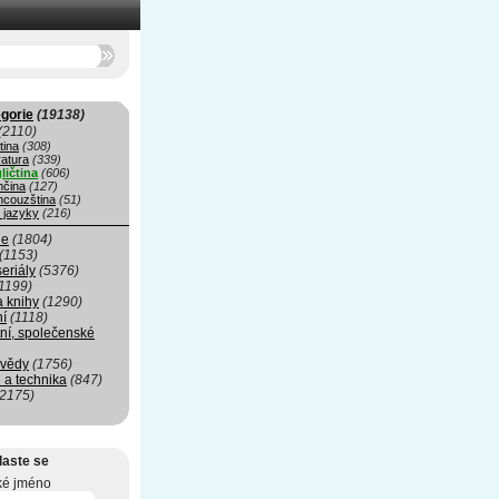
gorie
(19138)
(2110)
tina
(308)
ratura
(339)
ličtina
(606)
čina
(127)
ncouzština
(51)
 jazyky
(216)
ie
(1804)
(1153)
seriály
(5376)
1199)
a knihy
(1290)
ní
(1118)
ní, společenské
 vědy
(1756)
 a technika
(847)
(2175)
laste se
ké jméno