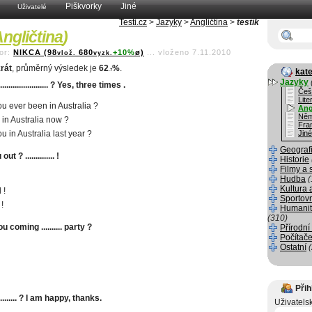
Piškvorky
Jiné
Uživatelé
Testi.cz
>
Jazyky
>
Angličtina
>
testík
ngličtina
)
or:
NIKCA (98
680
+10%
ø)
...
vloženo 7.11.2010
vlož.
vyzk.
rát
, průměrný výsledek je
62
%
.
kate
.7
Jazyky
............................ ? Yes, three times .
Češ
Lite
u ever been in Australia ?
Ang
Něm
 in Australia now ?
Fra
u in Australia last year ?
Jiné
Geograf
t ? .............. !
Historie
Filmy a 
Hudba
(
Kultura 
 !
Sportov
!
Humanit
(310)
 coming .......... party ?
Přírodní
Počítače
Ostatní
Přih
............... ? I am happy, thanks.
Uživatels