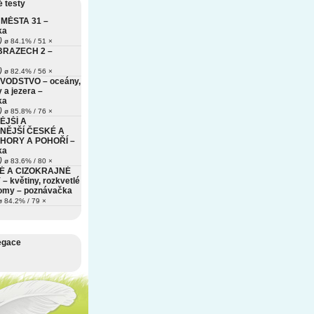
 testy
MĚSTA 31 –
ka
)
ø 84.1% / 51 ×
BRAZECH 2 –
)
ø 82.4% / 56 ×
VODSTVO – oceány,
 a jezera –
ka
)
ø 85.8% / 76 ×
ĚJŠÍ A
NĚJŠÍ ČESKÉ A
HORY A POHOŘÍ –
ka
)
ø 83.6% / 80 ×
É A CIZOKRAJNÉ
– květiny, rozkvetlé
romy – poznávačka
 84.2% / 79 ×
egace