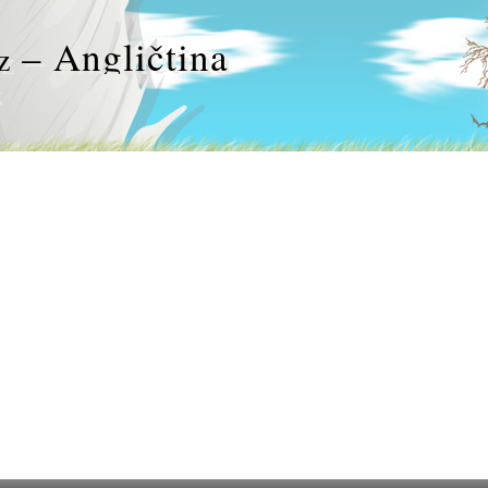
– Angličtina
z