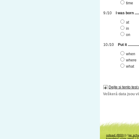
time
I was born .....
at
in
on
Put it ........
when
where
what
Dejte si tento test
Veškerá data jsou vla
odpad
(869+)
/
ke sch
kompletní výpis testů
/ 0