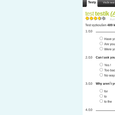
Testy
Vložit test
test
testík
(
A
Aut
Test vyzkoušen
489 k
....................
Have yo
Are you
Were yo
Can I ask you ou
Yes !
Too bad
No way 
Why aren´t you
for
to
to the
..................