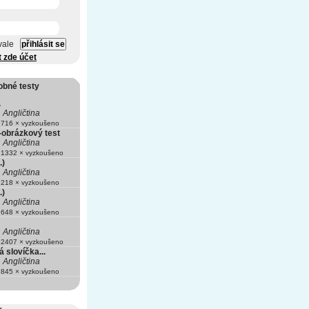
vale
t zde účet
obné testy
.
Angličtina
716 × vyzkoušeno
-obrázkový test
Angličtina
1332 × vyzkoušeno
.)
Angličtina
218 × vyzkoušeno
.)
Angličtina
648 × vyzkoušeno
Angličtina
2407 × vyzkoušeno
á slovíčka...
Angličtina
845 × vyzkoušeno