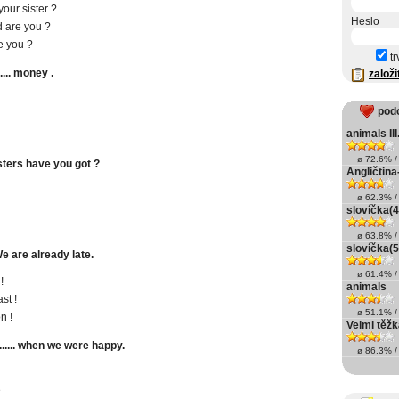
your sister ?
Heslo
 are you ?
e you ?
tr
.... money .
založi
pod
animals III
ø 72.6% / 
 sisters have you got ?
Angličtina
ø 62.3% / 
slovíčka(4
ø 63.8% / 
slovíčka(5
.. ! We are already late.
ø 61.4% / 
!
animals
st !
ø 51.1% / 
n !
Velmi těžk
....... when we were happy.
ø 86.3% / 
e