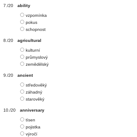
ability
vzpomínka
pokus
schopnost
agricultural
kulturní
průmyslový
zemědělský
ancient
středověký
záhadný
starověký
anniversary
tísen
pojistka
výročí