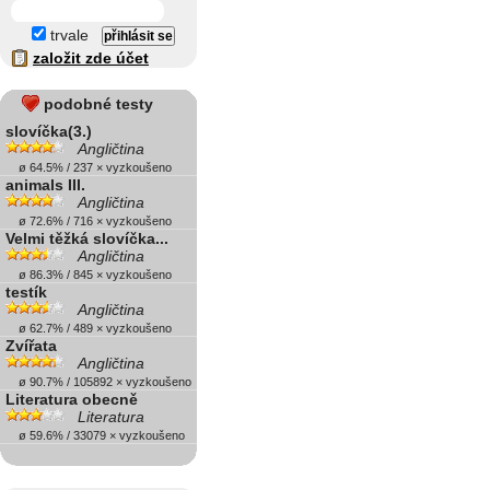
trvale
založit zde účet
podobné testy
slovíčka(3.)
Angličtina
ø 64.5% / 237 × vyzkoušeno
animals III.
Angličtina
ø 72.6% / 716 × vyzkoušeno
Velmi těžká slovíčka...
Angličtina
ø 86.3% / 845 × vyzkoušeno
testík
Angličtina
ø 62.7% / 489 × vyzkoušeno
Zvířata
Angličtina
ø 90.7% / 105892 × vyzkoušeno
Literatura obecně
Literatura
ø 59.6% / 33079 × vyzkoušeno