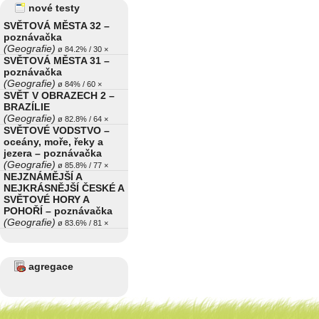
nové testy
SVĚTOVÁ MĚSTA 32 –
poznávačka
(Geografie)
ø 84.2% / 30 ×
SVĚTOVÁ MĚSTA 31 –
poznávačka
(Geografie)
ø 84% / 60 ×
SVĚT V OBRAZECH 2 –
BRAZÍLIE
(Geografie)
ø 82.8% / 64 ×
SVĚTOVÉ VODSTVO –
oceány, moře, řeky a
jezera – poznávačka
(Geografie)
ø 85.8% / 77 ×
NEJZNÁMĚJŠÍ A
NEJKRÁSNĚJŠÍ ČESKÉ A
SVĚTOVÉ HORY A
POHOŘÍ – poznávačka
(Geografie)
ø 83.6% / 81 ×
agregace