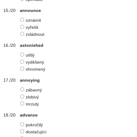
announce
oznámit
vyřešit
zvládnout
astonished
ulítlý
vyděšený
ohromený
annoying
zábavný
zlobivý
mrzutý
advance
pokročilý
dostačující