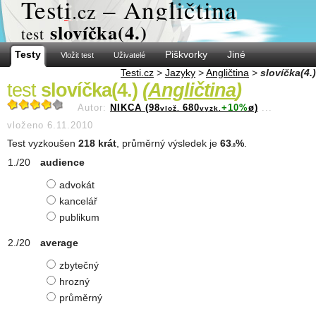
Test
i
– Angličtina
.cz
slovíčka(4.)
test
Testy
Piškvorky
Jiné
Vložit test
Uživatelé
Testi.cz
>
Jazyky
>
Angličtina
>
slovíčka(4.)
test
slovíčka(4.)
(
Angličtina
)
Autor:
NIKCA (98
680
+10%
ø)
...
vlož.
vyzk.
vloženo 6.11.2010
Test vyzkoušen
218 krát
, průměrný výsledek je
63
%
.
.8
audience
advokát
kancelář
publikum
average
zbytečný
hrozný
průměrný