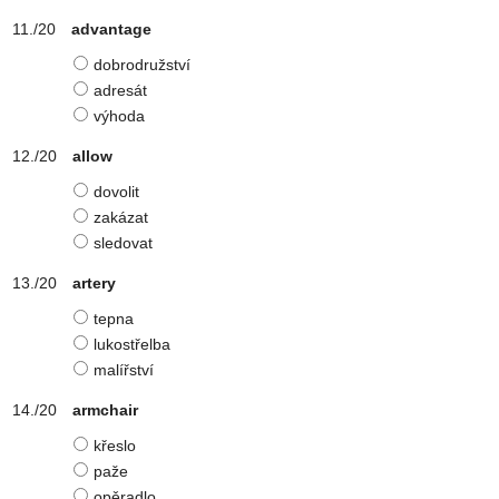
advantage
dobrodružství
adresát
výhoda
allow
dovolit
zakázat
sledovat
artery
tepna
lukostřelba
malířství
armchair
křeslo
paže
opěradlo