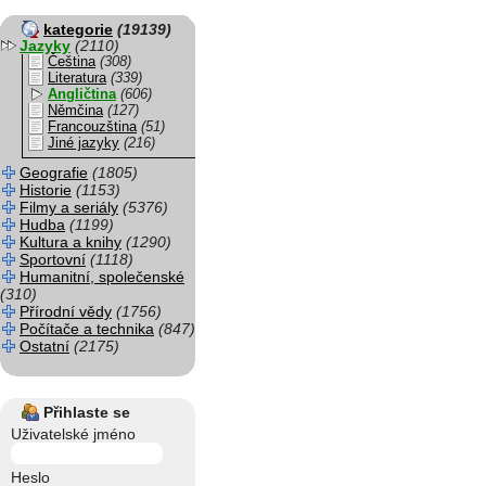
kategorie
(19139)
Jazyky
(2110)
Čeština
(308)
Literatura
(339)
Angličtina
(606)
Němčina
(127)
Francouzština
(51)
Jiné jazyky
(216)
Geografie
(1805)
Historie
(1153)
Filmy a seriály
(5376)
Hudba
(1199)
Kultura a knihy
(1290)
Sportovní
(1118)
Humanitní, společenské
(310)
Přírodní vědy
(1756)
Počítače a technika
(847)
Ostatní
(2175)
Přihlaste se
Uživatelské jméno
Heslo