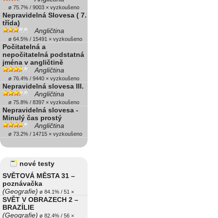
ø 75.7% / 9003 × vyzkoušeno
Nepravidelná Slovesa ( 7.
třída)
Angličtina
ø 64.5% / 15491 × vyzkoušeno
Počitatelná a
nepočitatelná podstatná
jména v angličtině
Angličtina
ø 76.4% / 9440 × vyzkoušeno
Nepravidelná slovesa III.
Angličtina
ø 75.8% / 8397 × vyzkoušeno
Nepravidelná slovesa -
Minulý čas prostý
Angličtina
ø 73.2% / 14715 × vyzkoušeno
nové testy
SVĚTOVÁ MĚSTA 31 –
poznávačka
(Geografie)
ø 84.1% / 51 ×
SVĚT V OBRAZECH 2 –
BRAZÍLIE
(Geografie)
ø 82.4% / 56 ×