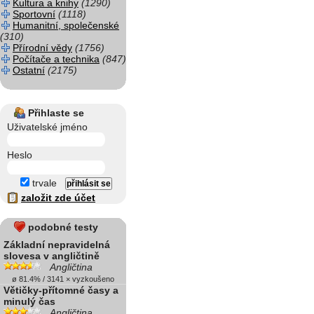
Kultura a knihy
(1290)
Sportovní
(1118)
Humanitní, společenské
(310)
Přírodní vědy
(1756)
Počítače a technika
(847)
Ostatní
(2175)
Přihlaste se
Uživatelské jméno
Heslo
trvale
založit zde účet
podobné testy
Základní nepravidelná
slovesa v angličtině
Angličtina
ø 81.4% / 3141 × vyzkoušeno
Větičky-přítomné časy a
minulý čas
Angličtina