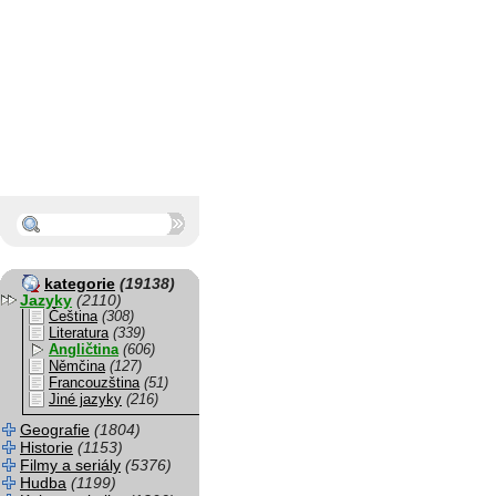
kategorie
(19138)
Jazyky
(2110)
Čeština
(308)
Literatura
(339)
Angličtina
(606)
Němčina
(127)
Francouzština
(51)
Jiné jazyky
(216)
Geografie
(1804)
Historie
(1153)
Filmy a seriály
(5376)
Hudba
(1199)