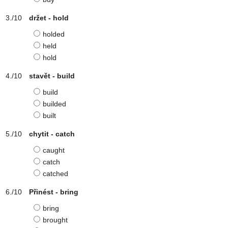
držet - hold
holded
held
hold
stavět - build
build
builded
built
chytit - catch
caught
catch
catched
Přinést - bring
bring
brought