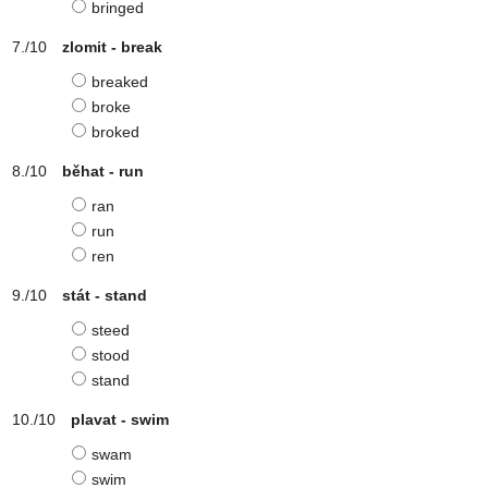
bringed
zlomit - break
breaked
broke
broked
běhat - run
ran
run
ren
stát - stand
steed
stood
stand
plavat - swim
swam
swim