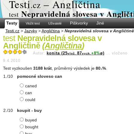
Test
i
– Angličtina
.cz
Nepravidelná slovesa v Angličt
test
Testy
Piškvorky
Jiné
Vložit test
Uživatelé
Testi.cz
>
Jazyky
>
Angličtina
>
Nepravidelná slovesa v Angličtině
test
Nepravidelná slovesa v
Angličtině
(
Angličtina
)
Autor:
konita (25
87
+8%
ø)
...
vloženo
vlož.
vyzk.
9.4.2010
Test vyzkoušen
3188 krát
, průměrný výsledek je
80
%
.
.1
pomocné sloveso can
caned
can
could
koupit - buy
buyed
bought
buy