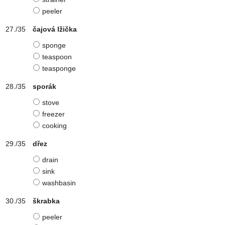
peeler
čajová lžička
sponge
teaspoon
teasponge
sporák
stove
freezer
cooking
dřez
drain
sink
washbasin
škrabka
peeler