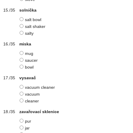
solnička
salt bowl
salt shaker
salty
miska
mug
saucer
bowl
vysavač
vacuum cleaner
vacuum
cleaner
zavařovací sklenice
pur
jar