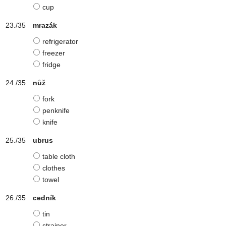
cup
mrazák
refrigerator
freezer
fridge
nůž
fork
penknife
knife
ubrus
table cloth
clothes
towel
cedník
tin
strainer