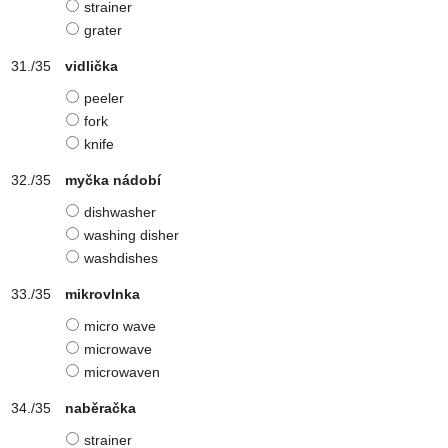
strainer
grater
vidlička
peeler
fork
knife
myčka nádobí
dishwasher
washing disher
washdishes
mikrovlnka
micro wave
microwave
microwaven
naběračka
strainer