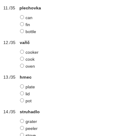
plechovka
can
fin
bottle
vařič
cooker
cook
oven
hrnec
plate
lid
pot
struhadlo
grater
peeler
stove