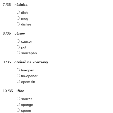
nádoba
dish
mug
dishes
pánev
saucer
pot
saucepan
otvírač na konzervy
tin-open
tin-opener
opem tin
lžíce
saucer
sponge
spoon