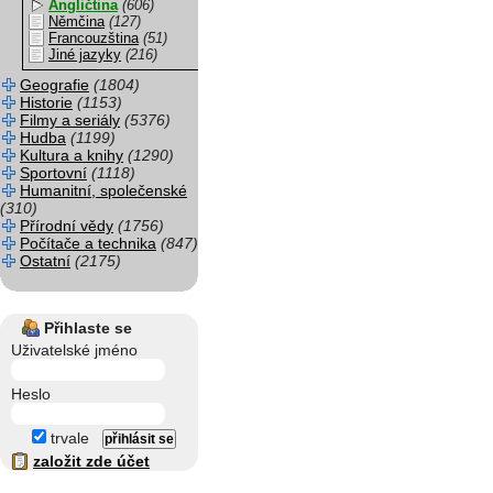
Angličtina
(606)
Němčina
(127)
Francouzština
(51)
Jiné jazyky
(216)
Geografie
(1804)
Historie
(1153)
Filmy a seriály
(5376)
Hudba
(1199)
Kultura a knihy
(1290)
Sportovní
(1118)
Humanitní, společenské
(310)
Přírodní vědy
(1756)
Počítače a technika
(847)
Ostatní
(2175)
Přihlaste se
Uživatelské jméno
Heslo
trvale
založit zde účet