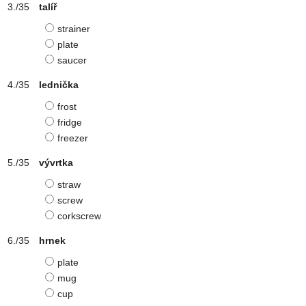
talíř
strainer
plate
saucer
lednička
frost
fridge
freezer
vývrtka
straw
screw
corkscrew
hrnek
plate
mug
cup