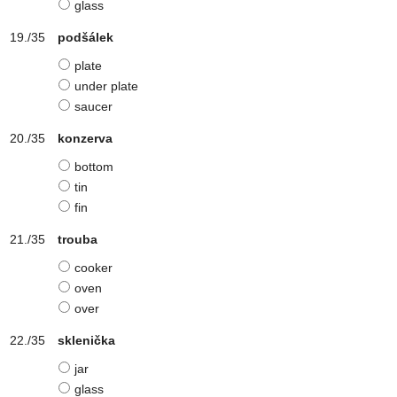
glass
podšálek
plate
under plate
saucer
konzerva
bottom
tin
fin
trouba
cooker
oven
over
sklenička
jar
glass