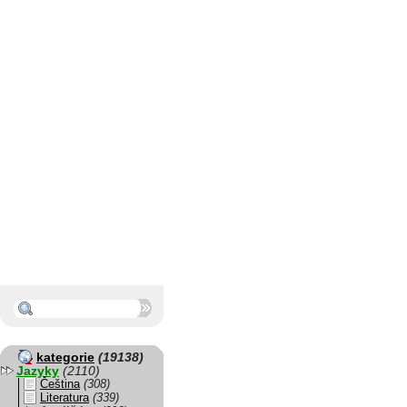
kategorie
(19138)
Jazyky
(2110)
Čeština
(308)
Literatura
(339)