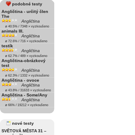
podobné testy
Angličtina - určitý člen
The
Angličtina
ø 40.5% / 7348 × vyzkoušeno
animals III.
Angličtina
ø 72.6% / 716 × vyzkoušeno
testík
Angličtina
ø 62.7% / 489 × vyzkoušeno
Angličtina-obrázkový
test
Angličtina
ø 62.3% / 1332 × vyzkoušeno
Angličtina - ovoce
Angličtina
ø 43.8% / 31633 × vyzkoušeno
Angličtina - Some/Any
Angličtina
ø 66% / 19212 × vyzkoušeno
nové testy
SVĚTOVÁ MĚSTA 31 –