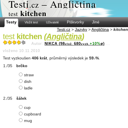
Test
i
– Angličtina
.cz
kitchen
test
Testy
Piškvorky
Jiné
Vložit test
Uživatelé
Testi.cz
>
Jazyky
>
Angličtina
>
kitchen
test
kitchen
(
Angličtina
)
Autor:
NIKCA (98
680
+10%
ø)
...
vlož.
vyzk.
vloženo 10.11.2010
Test vyzkoušen
406 krát
, průměrný výsledek je
59
%
.
.7
brčko
straw
dish
ladle
šálek
cup
cupboard
mug