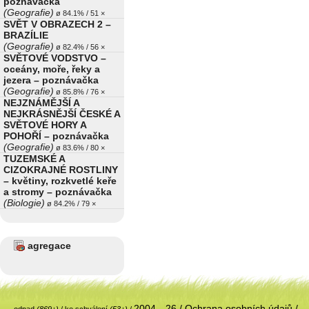
poznávačka
(Geografie)
ø 84.1% / 51 ×
SVĚT V OBRAZECH 2 –
BRAZÍLIE
(Geografie)
ø 82.4% / 56 ×
SVĚTOVÉ VODSTVO –
oceány, moře, řeky a
jezera – poznávačka
(Geografie)
ø 85.8% / 76 ×
NEJZNÁMĚJŠÍ A
NEJKRÁSNĚJŠÍ ČESKÉ A
SVĚTOVÉ HORY A
POHOŘÍ – poznávačka
(Geografie)
ø 83.6% / 80 ×
TUZEMSKÉ A
CIZOKRAJNÉ ROSTLINY
– květiny, rozkvetlé keře
a stromy – poznávačka
(Biologie)
ø 84.2% / 79 ×
agregace
2004—26 /
Ochrana osobních údajů
/