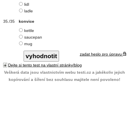
lidl
ladle
konvice
kettle
saucepan
mug
zadat heslo pro úpravu
Dejte si tento test na vlastní stránky/blog
Veškerá data jsou vlastnictvím webu testi.cz a jakékoliv jejich
kopírování a šíření bez souhlasu majitele není povoleno!