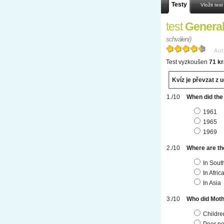
Testy
Vložit test
test
Genera
schválení)
Aut
Test vyzkoušen
71 kr
Kvíz je převzat z 
When did the
1961
1965
1969
Where are t
In Sout
In Afric
In Asia
Who did Moth
Children
Poor pe