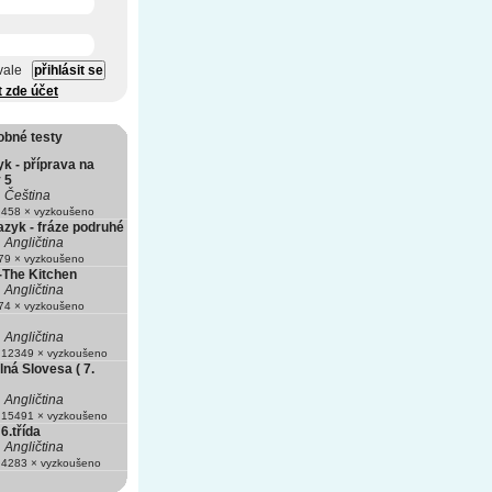
vale
t zde účet
obné testy
k - příprava na
 5
Čeština
458 × vyzkoušeno
azyk - fráze podruhé
Angličtina
9 × vyzkoušeno
-The Kitchen
Angličtina
4 × vyzkoušeno
Angličtina
12349 × vyzkoušeno
ná Slovesa ( 7.
Angličtina
15491 × vyzkoušeno
6.třída
Angličtina
4283 × vyzkoušeno