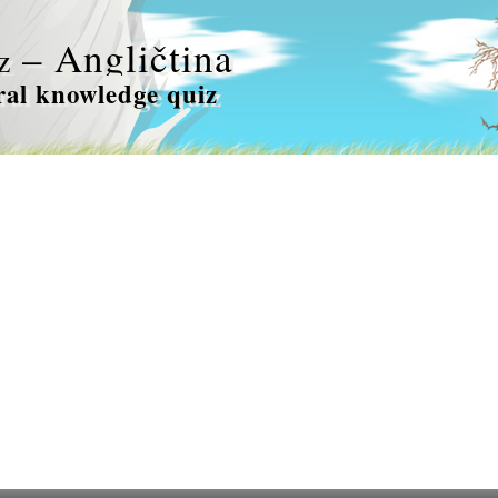
– Angličtina
z
al knowledge quiz