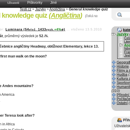
Piškvorky
Jiné
Uživatelé
Testi.cz
>
Jazyky
>
Angličtina
>
General knowledge quiz
l knowledge quiz
(
Angličtina
)
(čeká na
or:
Luminara (54
1433
+4%
ø)
...
vloženo 13.5.2010
kate
vlož.
vyzk.
Jazyky
át
, průměrný výsledek je
52
%
.
.4
Češ
Lite
Ang
učebnice angličtiny Headway, obtížnost Elementary, lekce 13.
Něm
Fra
Jiné
 first man walk on the moon?
Geograf
Historie
Filmy a 
Hudba
(
Kultura 
Sportov
he Andes mountains?
Humanit
(310)
h America
Přírodní
Počítače
a
Ostatní
er Teresa look after?
Přih
 in Africa
Uživatels
ople in Calcuta