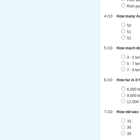
Rich pe
How many Am
50
51
52
How much doe
3 - 5 to
5 - 7 to
7 - 9 to
How far is i
6,000 k
9,000 k
12,000 
How old was 
33
36
39