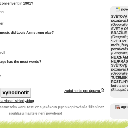
coni envent in 1901?
nové
ion
SVĚTOVÁ 
poznávač
er
(Geografie
SVĚT V O
 music did Louis Armstrong play?
BRAZÍLIE
(Geografie
SVĚTOVÉ 
moře, řeky
poznávač
roll
(Geografie
NEJZNÁM
NEJKRÁS
uage has the most words?
SVĚTOVÉ 
poznávač
(Geografie
e
TUZEMSK
ROSTLINY 
keře a st
(Biologie)
ø
zadat heslo pro úpravu
 na vlastní stránky/blog
agr
stnictvím webu testi.cz a jakékoliv jejich kopírování a šíření bez
souhlasu majitele není povoleno!