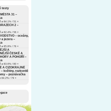
 testy
MĚSTA 31 –
ka
)
ø 84.1% / 51 ×
BRAZECH 2 –
)
ø 82.4% / 56 ×
VODSTVO – oceány,
 a jezera –
ka
)
ø 85.8% / 76 ×
ĚJŠÍ A
NĚJŠÍ ČESKÉ A
HORY A POHOŘÍ –
ka
)
ø 83.6% / 80 ×
É A CIZOKRAJNÉ
– květiny, rozkvetlé
romy – poznávačka
 84.2% / 79 ×
egace