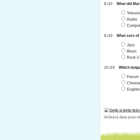
What did Mar
Televis
Radio
Comput
What sors of
Jazz
Blues
Rock´n´
Which lang
French
Chines
English
Dejte si tento test
Veškerá data jsou vla