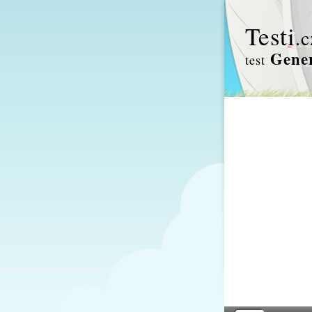
Test
i
.c
Gener
test