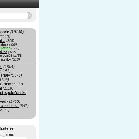
gorie
(19138)
(2110)
tina
(308)
ratura
(339)
ličtina
(606)
čina
(127)
ncouzština
(51)
 jazyky
(216)
ie
(1804)
(1153)
seriály
(5376)
1199)
a knihy
(1290)
ní
(1118)
ní, společenské
 vědy
(1756)
 a technika
(847)
(2175)
laste se
ké jméno