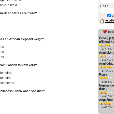
ople in India
Heslo
erican states are there?
tr
založi
pod
Český jazy
s an African elephant weigh?
přijímačky
nes
ø 70.9% / 
nes
Anglický j
nes
ø 40% / 57
Angličtina
t from London to New York?
ø 72% / 37
ilometres
Fráze
ilometres
ø 26.5% / 
kilometres
Nepravidel
třída)
Princess Diana when she died?
ø 64.5% / 
Angličtina 
ø 86.7% / 