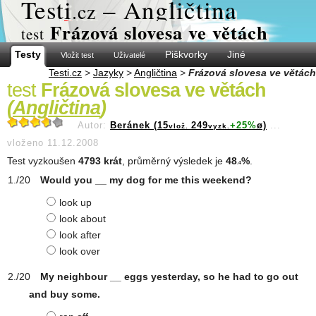
Test
i
– Angličtina
.cz
Frázová slovesa ve větách
test
Testy
Piškvorky
Jiné
Vložit test
Uživatelé
Testi.cz
>
Jazyky
>
Angličtina
>
Frázová slovesa ve větách
test
Frázová slovesa ve větách
(
Angličtina
)
Autor:
Beránek (15
249
+25%
ø)
...
vlož.
vyzk.
vloženo 11.12.2008
Test vyzkoušen
4793 krát
, průměrný výsledek je
48
%
.
.4
Would you __ my dog for me this weekend?
look up
look about
look after
look over
My neighbour __ eggs yesterday, so he had to go out
and buy some.