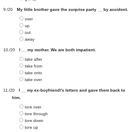
My little brother gave the surprise party __ by accident.
over
up
out
away
I __ my mother. We are both impatient.
take after
take from
take onto
take over
I __ my ex-boyfriend\'s letters and gave them back to
him.
tore over
tore through
tore down
tore up