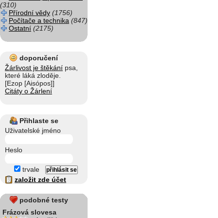
(310)
Přírodní vědy
(1756)
Počítače a technika
(847)
Ostatní
(2175)
doporučení
Žárlivost je štěkání
psa,
které láká zloděje.
[Ezop [Aisópos]]
Citáty o Žárlení
Přihlaste se
Uživatelské jméno
Heslo
trvale
založit zde účet
podobné testy
Frázová slovesa