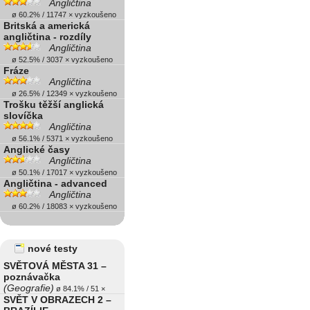
Angličtina
ø 60.2% / 11747 × vyzkoušeno
Britská a americká
angličtina - rozdíly
Angličtina
ø 52.5% / 3037 × vyzkoušeno
Fráze
Angličtina
ø 26.5% / 12349 × vyzkoušeno
Trošku těžší anglická
slovíčka
Angličtina
ø 56.1% / 5371 × vyzkoušeno
Anglické časy
Angličtina
ø 50.1% / 17017 × vyzkoušeno
Angličtina - advanced
Angličtina
ø 60.2% / 18083 × vyzkoušeno
nové testy
SVĚTOVÁ MĚSTA 31 –
poznávačka
(Geografie)
ø 84.1% / 51 ×
SVĚT V OBRAZECH 2 –