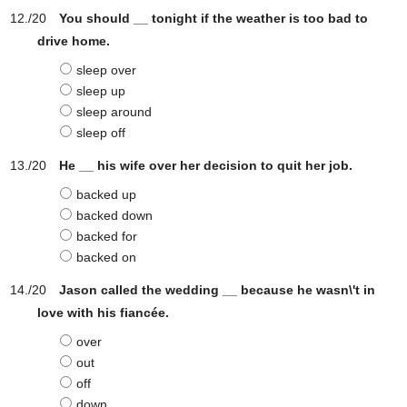
You should __ tonight if the weather is too bad to
drive home.
sleep over
sleep up
sleep around
sleep off
He __ his wife over her decision to quit her job.
backed up
backed down
backed for
backed on
Jason called the wedding __ because he wasn\'t in
love with his fiancée.
over
out
off
down