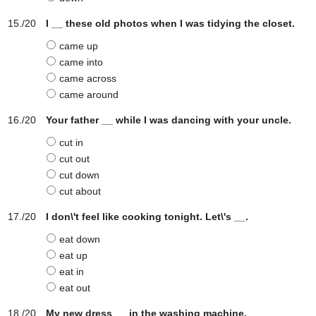
I __ these old photos when I was tidying the closet.
came up
came into
came across
came around
Your father __ while I was dancing with your uncle.
cut in
cut out
cut down
cut about
I don\'t feel like cooking tonight. Let\'s __.
eat down
eat up
eat in
eat out
My new dress __ in the washing machine.