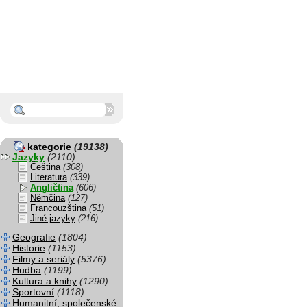
kategorie
(19138)
Jazyky
(2110)
Čeština
(308)
Literatura
(339)
Angličtina
(606)
Němčina
(127)
Francouzština
(51)
Jiné jazyky
(216)
Geografie
(1804)
Historie
(1153)
Filmy a seriály
(5376)
Hudba
(1199)
Kultura a knihy
(1290)
Sportovní
(1118)
Humanitní, společenské