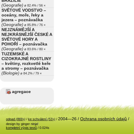
BRAZÍLIE
(Geografie)
ø 82.4% / 56 ×
SVĚTOVÉ VODSTVO –
oceány, moře, řeky a
jezera – poznávačka
(Geografie)
ø 85.8% / 76 ×
NEJZNÁMĚJŠÍ A
NEJKRÁSNĚJŠÍ ČESKÉ A
SVĚTOVÉ HORY A
POHOŘÍ – poznávačka
(Geografie)
ø 83.6% / 80 ×
TUZEMSKÉ A
CIZOKRAJNÉ ROSTLINY
– květiny, rozkvetlé keře
a stromy – poznávačka
(Biologie)
ø 84.2% / 79 ×
agregace
2004—26 /
Ochrana osobních údajů
/
odpad
(869+)
/
ke schválení
(53+)
/
design by ginger ninja!
kompletní výpis testů
/ 0.024s