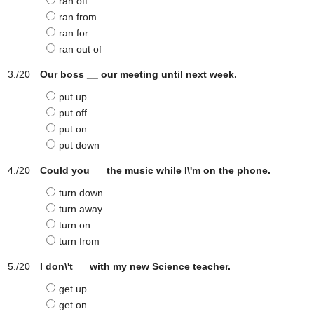
ran off
ran from
ran for
ran out of
Our boss __ our meeting until next week.
put up
put off
put on
put down
Could you __ the music while I\'m on the phone.
turn down
turn away
turn on
turn from
I don\'t __ with my new Science teacher.
get up
get on