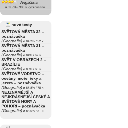
Angličtina
ø 62.7% / 303 × vyzkoušeno
nové testy
SVĚTOVÁ MĚSTA 32 –
poznávačka
(Geografie)
ø 84.2% / 52 ×
SVĚTOVÁ MĚSTA 31 –
poznávačka
(Geografie)
ø 84% / 67 ×
SVĚT V OBRAZECH 2 –
BRAZÍLIE
(Geografie)
ø 83% / 68 ×
SVĚTOVÉ VODSTVO –
oceány, moře, řeky a
jezera – poznávačka
(Geografie)
ø 85.8% / 78 ×
NEJZNÁMĚJŠÍ A
NEJKRÁSNĚJŠÍ ČESKÉ A
SVĚTOVÉ HORY A
POHOŘÍ – poznávačka
(Geografie)
ø 83.6% / 81 ×