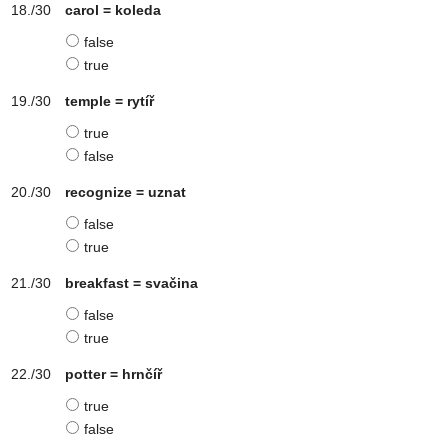
carol = koleda
false
true
temple = rytíř
true
false
recognize = uznat
false
true
breakfast = svačina
false
true
potter = hrnčíř
true
false