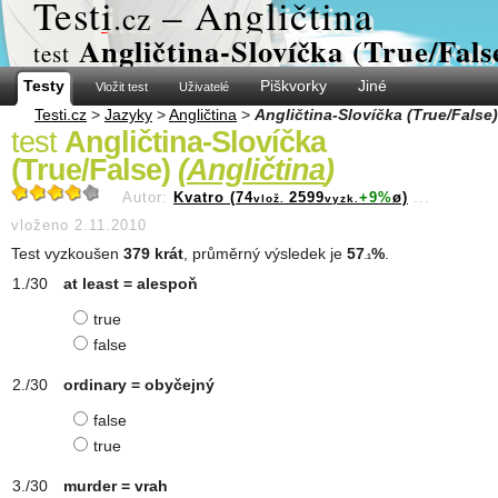
Test
i
– Angličtina
.cz
Angličtina-Slovíčka (True/Fals
test
Testy
Piškvorky
Jiné
Vložit test
Uživatelé
Testi.cz
>
Jazyky
>
Angličtina
>
Angličtina-Slovíčka (True/False)
test
Angličtina-Slovíčka
(True/False)
(
Angličtina
)
Autor:
Kvatro (74
2599
+9%
ø)
...
vlož.
vyzk.
vloženo 2.11.2010
Test vyzkoušen
379 krát
, průměrný výsledek je
57
%
.
.1
at least = alespoň
true
false
ordinary = obyčejný
false
true
murder = vrah