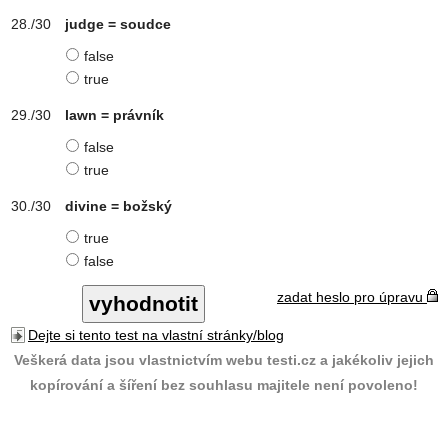
judge = soudce
false
true
lawn = právník
false
true
divine = božský
true
false
zadat heslo pro úpravu
Dejte si tento test na vlastní stránky/blog
Veškerá data jsou vlastnictvím webu testi.cz a jakékoliv jejich
kopírování a šíření bez souhlasu majitele není povoleno!