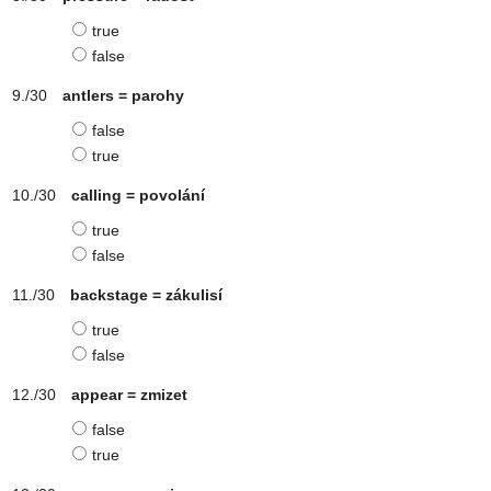
true
false
antlers = parohy
false
true
calling = povolání
true
false
backstage = zákulisí
true
false
appear = zmizet
false
true