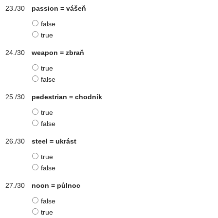
passion = vášeň
false
true
weapon = zbraň
true
false
pedestrian = chodník
true
false
steel = ukrást
true
false
noon = půlnoc
false
true