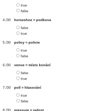
true
false
horseshoe = podkova
false
true
policy = policie
true
false
venue = místo konání
false
true
poll = hlasování
true
false
pressure = radost