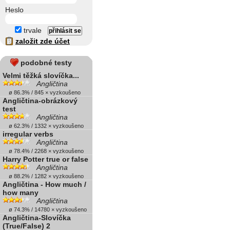
Heslo
trvale
založit zde účet
podobné testy
Velmi těžká slovíčka...
Angličtina
ø 86.3% / 845 × vyzkoušeno
Angličtina-obrázkový
test
Angličtina
ø 62.3% / 1332 × vyzkoušeno
irregular verbs
Angličtina
ø 78.4% / 2268 × vyzkoušeno
Harry Potter true or false
Angličtina
ø 88.2% / 1282 × vyzkoušeno
Angličtina - How much /
how many
Angličtina
ø 74.3% / 14780 × vyzkoušeno
Angličtina-Slovíčka
(True/False) 2