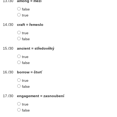
among = mezi
false
true
craft = řemeslo
true
false
ancient = středověký
true
false
borrow = čtvrť
true
false
engagement = zasnoubení
true
false