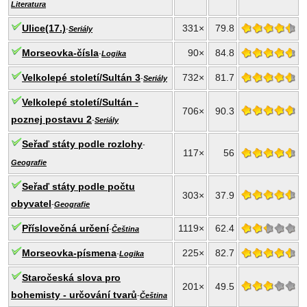
Literatura
Ulice(17.)
331×
79.8
-
Seriály
Morseovka-čísla
90×
84.8
-
Logika
Velkolepé století/Sultán 3
732×
81.7
-
Seriály
Velkolepé století/Sultán -
706×
90.3
poznej postavu 2
-
Seriály
Seřaď státy podle rozlohy
-
117×
56
Geografie
Seřaď státy podle počtu
303×
37.9
obyvatel
-
Geografie
Příslovečná určení
1119×
62.4
-
Čeština
Morseovka-písmena
225×
82.7
-
Logika
Staročeská slova pro
201×
49.5
bohemisty - určování tvarů
-
Čeština