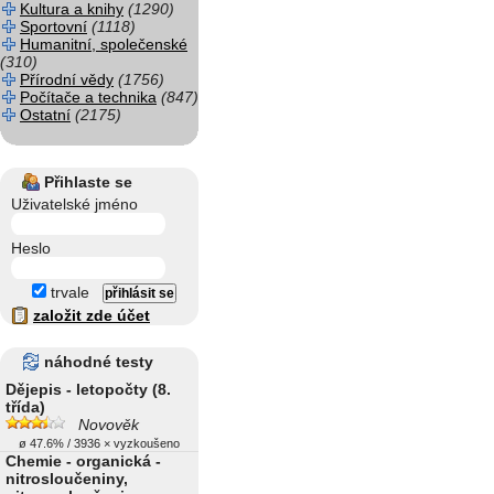
Kultura a knihy
(1290)
Sportovní
(1118)
Humanitní, společenské
(310)
Přírodní vědy
(1756)
Počítače a technika
(847)
Ostatní
(2175)
Přihlaste se
Uživatelské jméno
Heslo
trvale
založit zde účet
náhodné testy
Dějepis - letopočty (8.
třída)
Novověk
ø 47.6% / 3936 × vyzkoušeno
Chemie - organická -
nitrosloučeniny,