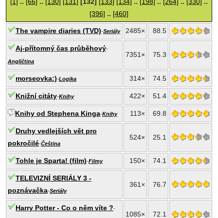
[1]
..
[66]
..
[130]
[131]
[132]
[133]
[134]
..
[198]
..
[264]
..
[330]
..
[396]
..
[460]
The vampire diaries (TVD)
2485×
88.5
-
Seriály
Aj-přítomný čas průběhový
-
7351×
75.3
Angličtina
morseovka:)
314×
74.5
-
Logika
Knižní citáty
422×
51.4
-
Knihy
Knihy od Stephena Kinga
113×
69.8
-
Knihy
Druhy vedlejších vět pro
524×
25.1
pokročilé
-
Čeština
Tohle je Sparta! (film)
150×
74.1
-
Filmy
TELEVIZNÍ SERIÁLY 3 -
361×
76.7
poznávačka
-
Seriály
Harry Potter - Co o něm víte ?
-
1085×
72.1