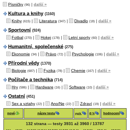
Písničky
|
další »
(96)
Kultura a knihy
(1160)
Knihy
|
Literatura
|
Divadlo
|
další »
(615)
(347)
(18)
Sportovní
(924)
Fotbal
|
Hokej
|
Letní sporty
|
další »
(270)
(178)
(60)
Humanitní, společenské
(275)
Ekonomie
|
Právo
|
Psychologie
|
další »
(34)
(72)
(106)
Přírodní vědy
(1370)
Biologie
|
Fyzika
|
Chemie
|
další »
(687)
(78)
(167)
Počítače a technika
(714)
Hry
|
Hardware
|
Software
|
další »
(586)
(16)
(10)
Ostatní
(451)
Sex a vztahy
|
Ano/Ne
|
Zdraví
|
další »
(22)
(22)
(19)
nové
název testu
hodnocení
vyzk.
Ø %
132 strana — testy 3931 až 3960 / 13787