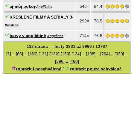
aj-můj pokoj
648×
84.4
-
Angličtina
KRESLENÉ FILMY A SERIÁLY 3
-
299×
70.5
Kreslené
barvy v angličtině
714×
76.6
-
Angličtina
132 strana — testy 3931 až 3960 / 13787
[1]
..
[66]
..
[130]
[131]
[132]
[133]
[134]
..
[198]
..
[264]
..
[330]
..
[396]
..
[460]
zobrazit i neschválené
/
zobrazit pouze schválené