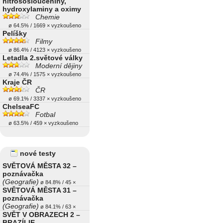
nitrososloučeniny,
hydroxylaminy a oximy
Chemie
ø 64.5% / 1669 × vyzkoušeno
Pelíšky
Filmy
ø 86.4% / 4123 × vyzkoušeno
Letadla 2.světové války
Moderní dějiny
ø 74.4% / 1575 × vyzkoušeno
Kraje ČR
ČR
ø 69.1% / 3337 × vyzkoušeno
ChelseaFC
Fotbal
ø 63.5% / 459 × vyzkoušeno
nové testy
SVĚTOVÁ MĚSTA 32 –
poznávačka
(Geografie)
ø 84.8% / 45 ×
SVĚTOVÁ MĚSTA 31 –
poznávačka
(Geografie)
ø 84.1% / 63 ×
SVĚT V OBRAZECH 2 –
BRAZÍLIE