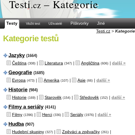
Test
i
– Kategorie
.cz
Testy
Piškvorky
Jiné
Vložit test
Uživatelé
Testi.cz
>
Kategorie
Kategorie testů
Jazyky
(1664)
Čeština
|
Literatura
|
Angličtina
|
další »
(308)
(347)
(606)
Geografie
(1685)
Evropa
|
Amerika
|
Asie
|
další »
(473)
(107)
(66)
Historie
(984)
Historie
|
Starověk
|
Středověk
|
další »
(169)
(154)
(152)
Filmy a seriály
(4141)
Filmy
|
Herci
|
Seriály
|
další »
(1396)
(336)
(1976)
Hudba
(907)
Hudební skupiny
|
Zpěváci a zpěvačky
|
(327)
(261)