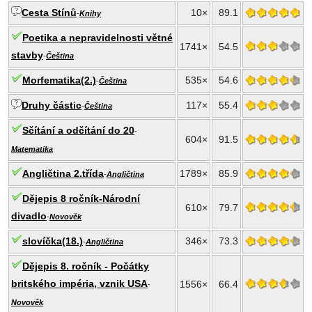
Cesta Stínů
10×
89.1
-
Knihy
Poetika a nepravidelnosti větné
1741×
54.5
stavby
-
Čeština
Morfematika(2.)
535×
54.6
-
Čeština
Druhy částic
117×
55.4
-
Čeština
Sčítání a odčítání do 20
-
604×
91.5
Matematika
Angličtina 2.třída
1789×
85.9
-
Angličtina
Dějepis 8 ročník-Národní
610×
79.7
divadlo
-
Novověk
slovíčka(18.)
346×
73.3
-
Angličtina
Dějepis 8. ročník - Počátky
britského impéria, vznik USA
1556×
66.4
-
Novověk