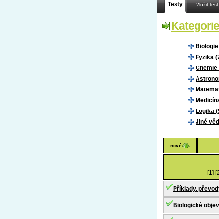
Testy
Vložit test
Kategorie
Biologie
Fyzika (
Chemie 
Astrono
Matemat
Medicína
Logika (
Jiné věd
nové
[1]
[
Příklady, převody
Biologické obje