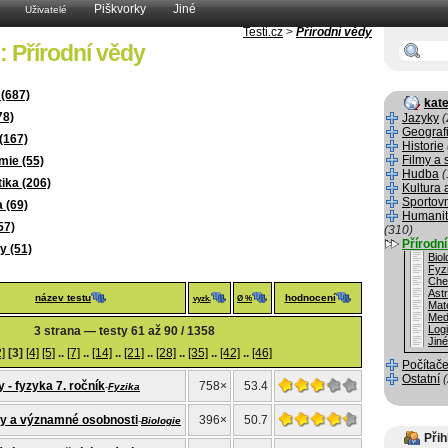
Piškvorky
Jiné
Uživatelé
Testi.cz
>
Přírodní vědy
: Přírodní vědy
 (687)
kate
78)
Jazyky
(
Geograf
(167)
Historie
Filmy a 
mie (55)
Hudba
(
ika (206)
Kultura 
Sportov
 (69)
Humanit
57)
(310)
Přírodn
y (51)
Biol
Fyz
Che
Ast
název testu
hodnocení
vyzk.
Ø %
Mat
Med
Log
3 strana — testy 61 až 90 / 1358
Jin
2]
[3]
[4]
[5]
..
[7]
..
[14]
..
[21]
..
[28]
..
[35]
..
[42]
..
[46]
Počítače
Ostatní
 - fyzyka 7. ročník
758×
53.4
-
Fyzika
vy a významné osobnosti
396×
50.7
-
Biologie
Přih