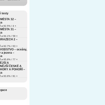
 testy
MĚSTA 32 –
ka
)
ø 82.5% / 4 ×
MĚSTA 31 –
ka
)
ø 84.1% / 58 ×
BRAZECH 2 –
)
ø 82.7% / 63 ×
VODSTVO – oceány,
 a jezera –
ka
)
ø 85.8% / 77 ×
ĚJŠÍ A
NĚJŠÍ ČESKÉ A
HORY A POHOŘÍ –
ka
)
ø 83.6% / 81 ×
egace