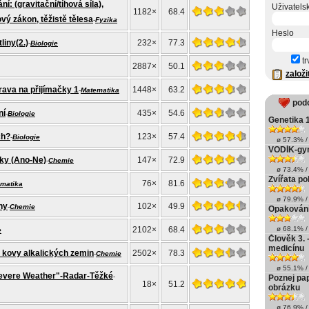
ní: (gravitační/tíhová síla),
Uživatels
1182×
68.4
ý zákon, těžistě tělesa
-
Fyzika
Heslo
iny(2.)
232×
77.3
-
Biologie
tr
2887×
50.1
založi
rava na přijímačky 1
1448×
63.2
-
Matematika
pod
ní
435×
54.6
-
Biologie
Genetika 
ch?
123×
57.4
-
Biologie
ø 57.3% / 
VODÍK-gy
vky (Ano-Ne)
147×
72.9
-
Chemie
ø 73.4% / 
Zvířata po
76×
81.6
matika
ø 79.9% / 
ny
102×
49.9
-
Chemie
Opakování
2102×
68.4
ø 68.1% / 
e
Člověk 3. 
medicínu
a kovy alkalických zemin
2502×
78.3
-
Chemie
ø 55.1% / 
evere Weather"-Radar-Těžké
-
Poznej pa
18×
51.2
obrázku
ø 76.9% / 