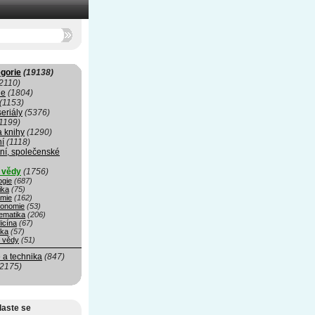
gorie
(19138)
2110)
ie
(1804)
(1153)
seriály
(5376)
1199)
a knihy
(1290)
ní
(1118)
ní, společenské
í vědy
(1756)
ogie
(687)
ika
(75)
mie
(162)
ronomie
(53)
ematika
(206)
icína
(67)
ika
(57)
é vědy
(51)
 a technika
(847)
(2175)
laste se