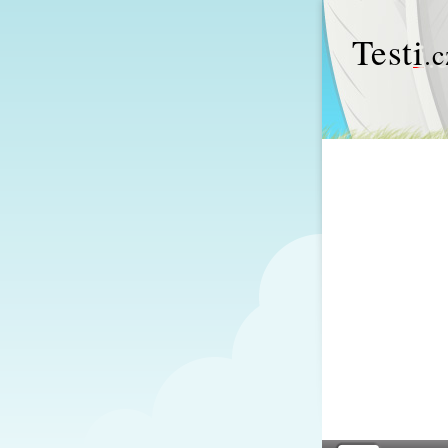
Test
i
.c