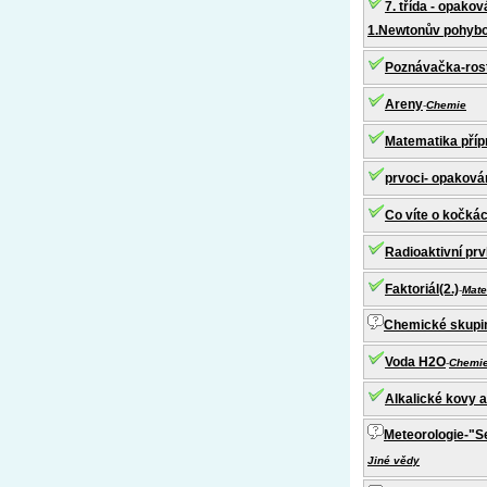
7. třída - opaková
1.Newtonův pohybov
Poznávačka-rostl
Areny
-
Chemie
Matematika příp
prvoci- opaková
Co víte o kočká
Radioaktivní pr
Faktoriál(2.)
-
Mate
Chemické skupi
Voda H2O
-
Chemi
Alkalické kovy 
Meteorologie-"S
Jiné vědy