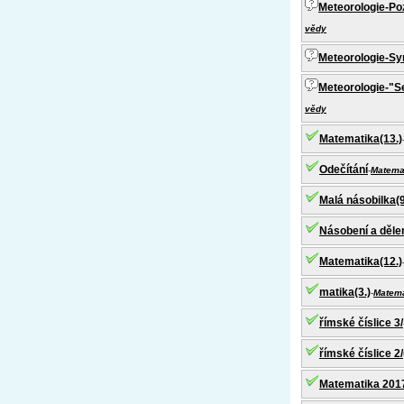
Meteorologie-Poz
vědy
Meteorologie-S
Meteorologie-"S
vědy
Matematika(13.)
Odečítání
-
Matema
Malá násobilka(9
Násobení a dělen
Matematika(12.)
matika(3.)
-
Matema
římské číslice 3/
římské číslice 2/
Matematika 2017