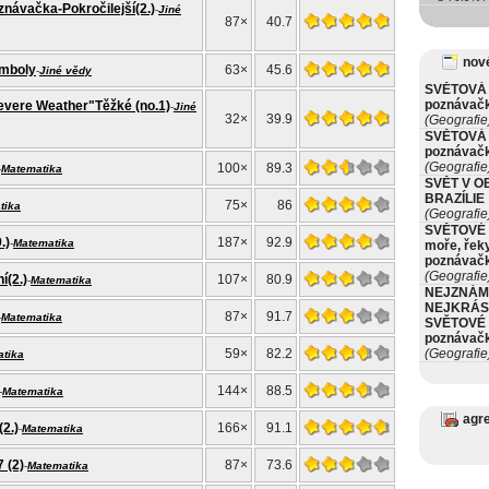
návačka-Pokročilejší(2.)
-
Jiné
87×
40.7
nové
ymboly
63×
45.6
-
Jiné vědy
SVĚTOVÁ 
poznávač
evere Weather"Těžké (no.1)
-
Jiné
32×
39.9
(Geografie
SVĚTOVÁ 
poznávač
(Geografie
100×
89.3
-
Matematika
SVĚT V O
BRAZÍLIE
75×
86
tika
(Geografie
SVĚTOVÉ 
.)
187×
92.9
-
Matematika
moře, řeky
poznávač
(Geografie
í(2.)
107×
80.9
-
Matematika
NEJZNÁM
NEJKRÁS
87×
91.7
-
Matematika
SVĚTOVÉ 
poznávač
59×
82.2
(Geografie
tika
144×
88.5
-
Matematika
agr
(2.)
166×
91.1
-
Matematika
 (2)
87×
73.6
-
Matematika