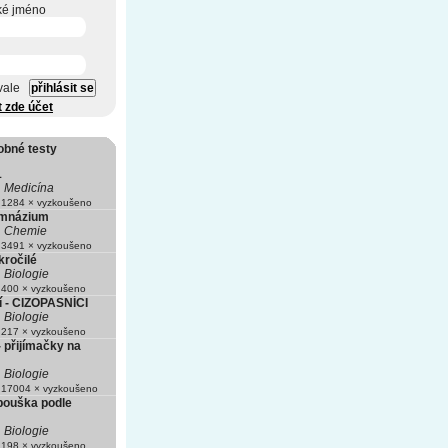
ké jméno
vale
t zde účet
obné testy
1
Medicína
1284 × vyzkoušeno
mnázium
Chemie
3491 × vyzkoušeno
kročilé
Biologie
400 × vyzkoušeno
 - CIZOPASNÍCI
Biologie
217 × vyzkoušeno
- přijímačky na
Biologie
17004 × vyzkoušeno
pouška podle
Biologie
198 × vyzkoušeno