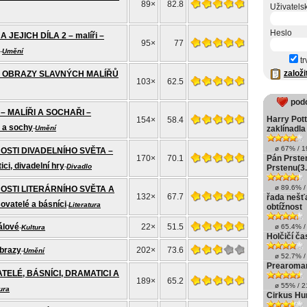
89×
82.8
Uživatels
Heslo
 JEJICH DÍLA 2 – malíři –
95×
77
-
Umění
tr
založi
 - OBRAZY SLAVNÝCH MALÍŘŮ
103×
62.5
pod
– MALÍŘI A SOCHAŘI –
Harry Pott
154×
58.4
 a sochy
-
Umění
zaklínadla
ø 67% / 19
STI DIVADELNÍHO SVĚTA –
170×
70.1
Pán Prste
ci, divadelní hry
-
Divadlo
Prstenu(3.
ø 89.6% / 
OSTI LITERÁRNÍHO SVĚTA A
132×
67.7
řada nešť
ovatelé a básníci
-
Literatura
obtížnost
álové
22×
51.5
ø 65.4% / 
-
Kultura
Holčičí č
obrazy
202×
73.6
-
Umění
ø 52.7% / 
Prearoma
TELÉ, BÁSNÍCI, DRAMATICI A
189×
65.2
ø 55% / 21
ura
Cirkus Hu