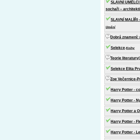
SLAVNÍ UMĚLCI A
sochaři – architekti
SLAVNÍ MALÍŘI
Umění
Dobrá znamení: 
Selekce
-
Knihy
Teorie literatury(
Selekce Elita Pr
Zoe Večernice-P
Harry Potter - c
Harry Potter - 
Harry Potter a 
Harry Potter - F
Harry Potter - 