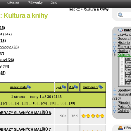
Piškvorky
Jiné
Uživatelé
Testi.cz
>
Kultura a knihy
: Kultura a knihy
15)
kate
ra (347)
Jazyky
(
Geograf
(18)
Historie
Filmy a 
ologie (28)
Hudba
(
37)
Kultura 
Kni
tví (26)
Lite
Div
y (44)
Cim
(45)
Umě
Náb
Čas
Kult
název testu
hodnocení
vyzk.
Ø %
Sportov
Humanit
1 strana — testy 1 až 30 / 1148
(310)
Přírodní
1]
[2]
[3]
..
[6]
..
[12]
..
[18]
..
[24]
..
[30]
..
[36]
..
[39]
Počítače
Ostatní
OBRAZY SLAVNÝCH MALÍŘŮ 8
-
90×
76.9
Přih
OBRAZY SLAVNÝCH MALÍŘŮ 7
-