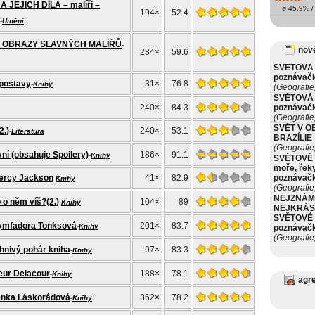
 JEJICH DÍLA – malíři –
ø 45.9% / 
194×
52.4
-
Umění
 - OBRAZY SLAVNÝCH MALÍŘŮ
-
nové
284×
59.6
SVĚTOVÁ 
poznávač
postavy
31×
76.8
-
Knihy
(Geografie
SVĚTOVÁ 
240×
84.3
poznávač
(Geografie
SVĚT V O
2.)
240×
53.1
-
Literatura
BRAZÍLIE
(Geografie
vní (obsahuje Spoilery)
186×
91.1
-
Knihy
SVĚTOVÉ 
moře, řeky
ercy Jackson
41×
82.9
poznávač
-
Knihy
(Geografie
NEJZNÁM
o o něm víš?(2.)
104×
89
-
Knihy
NEJKRÁS
SVĚTOVÉ 
Nymfadora Tonksová
201×
83.7
-
Knihy
poznávač
(Geografie
Ohnivý pohár kniha
97×
83.3
-
Knihy
leur Delacour
188×
78.1
-
Knihy
agr
Lenka Láskorádová
362×
78.2
-
Knihy