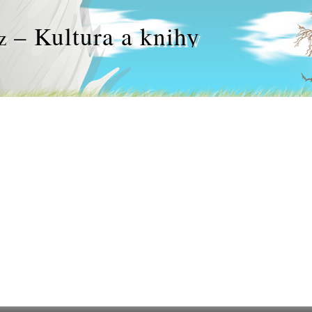
– Kultura a knihy
z