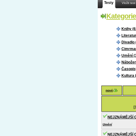
Testy
Vložit test
Kategorie
Knihy (6
Literatu
Divadlo 
Cimrman
Umění (
Nábožens
Časopis
Kultura 
nové
[
NEJZNÁMĚJŠÍ 
Umění
NEJZNÁMĚJŠÍ 