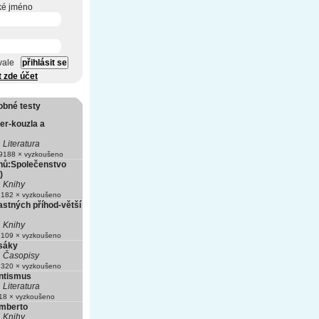
ké jméno
vale
t zde účet
obné testy
er-kouzla a
Literatura
188 × vyzkoušeno
nů:Společenstvo
)
Knihy
182 × vyzkoušeno
astných příhod-větší
Knihy
109 × vyzkoušeno
asáky
Časopisy
320 × vyzkoušeno
ntismus
Literatura
8 × vyzkoušeno
mberto
Knihy