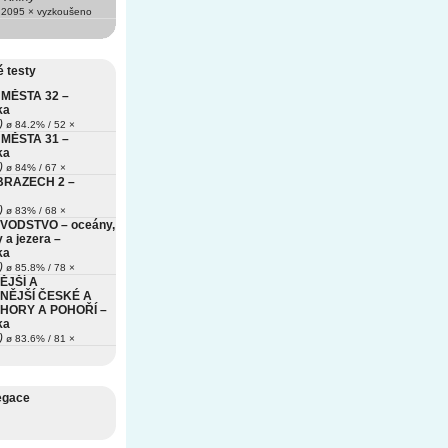
2095 × vyzkoušeno
 testy
MĚSTA 32 –
ka
)
ø 84.2% / 52 ×
MĚSTA 31 –
ka
)
ø 84% / 67 ×
BRAZECH 2 –
)
ø 83% / 68 ×
VODSTVO – oceány,
 a jezera –
ka
)
ø 85.8% / 78 ×
ĚJŠÍ A
NĚJŠÍ ČESKÉ A
HORY A POHOŘÍ –
ka
)
ø 83.6% / 81 ×
egace