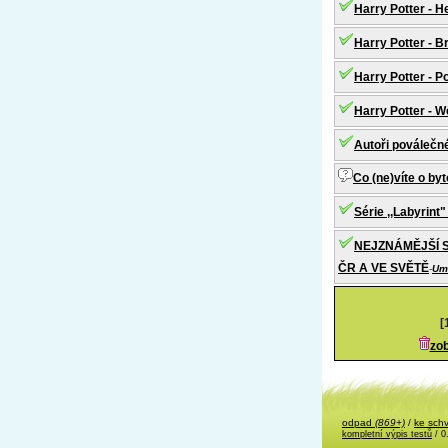
Harry Potter - 
Harry Potter - 
Harry Potter - P
Harry Potter - 
Autoři poválečné
Co (ne)víte o b
Série ,,Labyrint
NEJZNÁMĚJŠÍ S
ČR A VE SVĚTĚ
-
Um
[
zob
odpad
(869+)
/
ke sch
kompletní výpis testů
/ 0