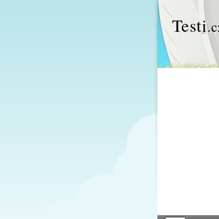
Test
i
.c