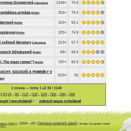
Hermiona Grangerová
1246×
75.6
-
Literatura
Brumbálova armáda
203×
79.3
-
Knihy
obertové
323×
93.1
-
Knihy
Weasleyovi
325×
74.9
-
Knihy
 světové literatury
213×
57.7
-
Literatura
ytostech Středozemě
69×
50.4
-
Knihy
" (,,The maze runner")
787×
82.6
-
Knihy
OCHY, SOUSOŠÍ A POMNÍKY V
610×
56
ění
1 strana — testy 1 až 30 / 1148
1]
[2]
[3]
..
[6]
..
[12]
..
[18]
..
[24]
..
[30]
..
[36]
..
[39]
razit i neschválené
/
zobrazit pouze schválené
2004—26 /
Ochrana osobních údajů
/
válení
(140+)
/
design by ginger ninja!
.057s