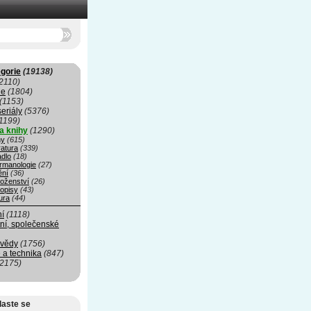
gorie
(19138)
2110)
ie
(1804)
(1153)
seriály
(5376)
1199)
a knihy
(1290)
hy
(615)
ratura
(339)
adlo
(18)
rmanologie
(27)
ní
(36)
oženství
(26)
opisy
(43)
ura
(44)
ní
(1118)
ní, společenské
 vědy
(1756)
 a technika
(847)
(2175)
laste se