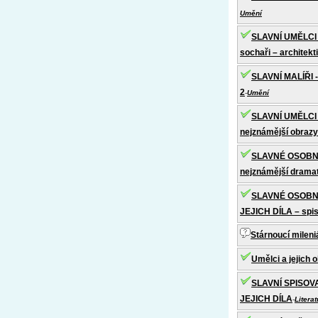
Umění
SLAVNÍ UMĚLCI A
sochaři – architekti
SLAVNÍ MALÍŘI
2
-
Umění
SLAVNÍ UMĚLCI 
nejznámější obrazy
SLAVNÉ OSOBNO
nejznámější dramati
SLAVNÉ OSOBN
JEJICH DÍLA – spis
Stárnoucí mileni
Umělci a jejich 
SLAVNÍ SPISOVA
JEJICH DÍLA
-
Literat