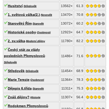
Husitství
13562×
61.3
-
Středověk
1. světová válka(2.)
13470×
70.8
-
Novověk
Starověký Řím
13072×
60.2
-
Starověk
Historické osoby
12923×
64.7
-
Osobnosti
2. sv.válka
11780×
82.2
-
Moderní dějiny
Český stát za vlády
posledních Přemyslovců
11486×
71.6
-
Středověk
Středověk
11454×
68.9
-
Středověk
Marie Terezie
11364×
78.3
-
Osobnosti
Dějepis 6.třída
11311×
75.3
-
Starověk
Znáš dějiny?
11307×
56.4
-
Historie
Rodokmen Přemyslovců
-