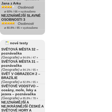
Jana z Arku
Osobnosti
ø 60% / 66 × vyzkoušeno
NEJZNÁMĚJŠÍ SLAVNÉ
OSOBNOSTI 3
Osobnosti
ø 80.8% / 85 × vyzkoušeno
nové testy
SVĚTOVÁ MĚSTA 32 –
poznávačka
(Geografie)
ø 84.6% / 47 ×
SVĚTOVÁ MĚSTA 31 –
poznávačka
(Geografie)
ø 84.1% / 65 ×
SVĚT V OBRAZECH 2 –
BRAZÍLIE
(Geografie)
ø 82.8% / 65 ×
SVĚTOVÉ VODSTVO –
oceány, moře, řeky a
jezera – poznávačka
(Geografie)
ø 85.8% / 78 ×
NEJZNÁMĚJŠÍ A
NEJKRÁSNĚJŠÍ ČESKÉ A
SVĚTOVÉ HORY A