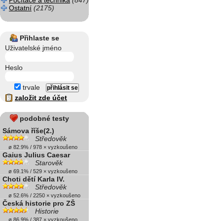
Počítače a technika
(847)
Ostatní
(2175)
Přihlaste se
Uživatelské jméno
Heslo
trvale
založit zde účet
podobné testy
Sámova říše(2.)
Středověk
ø 82.9% / 978 × vyzkoušeno
Gaius Julius Caesar
Starověk
ø 69.1% / 529 × vyzkoušeno
Choti dětí Karla IV.
Středověk
ø 52.6% / 2250 × vyzkoušeno
Česká historie pro ZŠ
Historie
ø 86.9% / 387 × vyzkoušeno