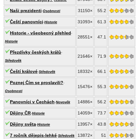
Naši prezidenti
31150×
55.2
-
Osobnosti
Čeští panovníci
31093×
61.3
-
Historie
Historie - všeobecný přehled
-
28551×
47.1
Historie
Přezdívky českých králů
-
21646×
71.9
Středověk
Čeští králové
18332×
66.1
-
Středověk
Poznej Čím se proslavili?
-
15476×
55.3
Osobnosti
Panovníci v Čechách
14886×
56.2
-
Novověk
Dějiny ČR
14059×
73.7
-
Historie
Dějiny světa
13957×
43.8
-
Historie
7 ročník dějepis-lehké
13872×
51
-
Středověk