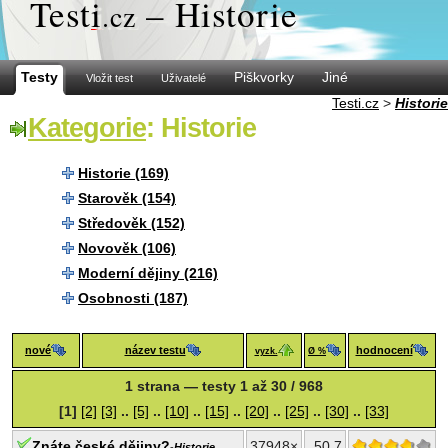
Test
i
– Historie
.cz
Testy
Piškvorky
Jiné
Vložit test
Uživatelé
Testi.cz
>
Historie
Kategorie
: Historie
Historie (169)
Starověk (154)
Středověk (152)
Novověk (106)
Moderní dějiny (216)
Osobnosti (187)
nové
název testu
hodnocení
vyzk.
Ø %
1 strana — testy 1 až 30 / 968
[1]
[2]
[3]
..
[5]
..
[10]
..
[15]
..
[20]
..
[25]
..
[30]
..
[33]
Znáte české dějiny?
37948×
50.7
-
Historie