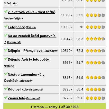
11192×
66.8
Středověk
2. světová válka - dost těžké
-
11056×
37.3
Moderní dějiny
Letopočty
10933×
70
-
Historie
Na co zemřeli čeští panovníci
10647×
63.3
?
-
Osobnosti
Dějepis - Přemyslovci
10510×
62.3
-
Středověk
Dějepis-Ach ty letopočty
-
8968×
51.7
Historie
Nástup Lucemburků v
8813×
51.9
Čechách
-
Středověk
Kdo byl kdo
8723×
58.4
-
Osobnosti
Známí lidé
8720×
59.6
-
Osobnosti
1 strana — testy 1 až 30 / 968