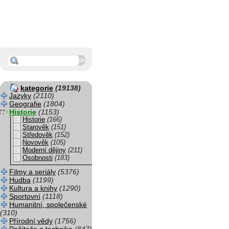
kategorie
(19138)
Jazyky
(2110)
Geografie
(1804)
Historie
(1153)
Historie
(166)
Starověk
(151)
Středověk
(152)
Novověk
(105)
Moderní dějiny
(211)
Osobnosti
(183)
Filmy a seriály
(5376)
Hudba
(1199)
Kultura a knihy
(1290)
Sportovní
(1118)
Humanitní, společenské
(310)
Přírodní vědy
(1756)