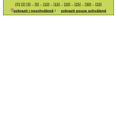
[1]
[2]
[3]
..
[5]
..
[10]
..
[15]
..
[20]
..
[25]
..
[30]
..
[33]
zobrazit i neschválené
/
zobrazit pouze schválené