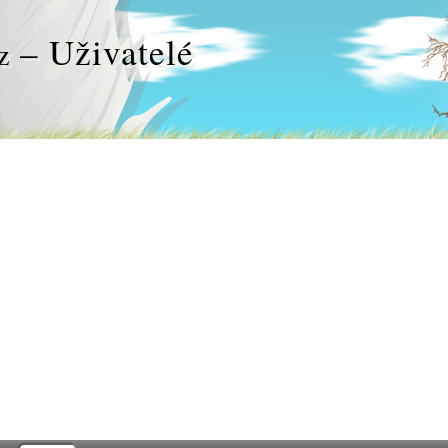
– Uživatelé
z