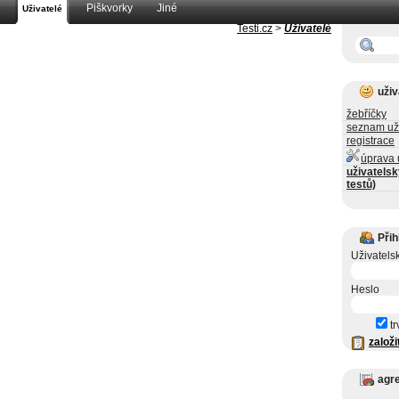
Piškvorky
Jiné
Uživatelé
Testi.cz
>
Uživatelé
uživ
žebříčky
seznam už
registrace
úprava 
uživatelsk
testů)
Přih
Uživatels
Heslo
tr
založi
agr