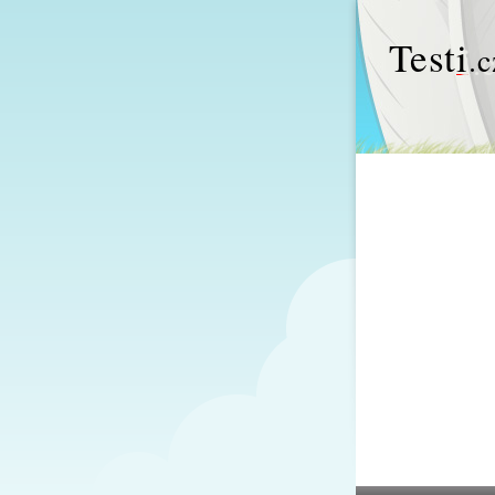
Test
i
.c