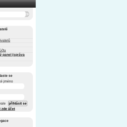
atelé
ivatelů
účtu
ý panel (správa
laste se
ké jméno
vale
t zde účet
egace