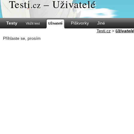
Test
i
– Uživatelé
.cz
Testy
Piškvorky
Jiné
Vložit test
Uživatelé
Testi.cz
>
Uživatelé
Přihlaste se, prosím