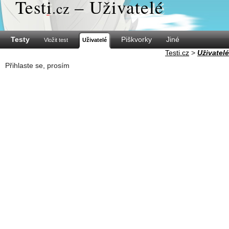
Test
i
– Uživatelé
.cz
Testy
Piškvorky
Jiné
Vložit test
Uživatelé
Testi.cz
>
Uživatelé
Přihlaste se, prosím