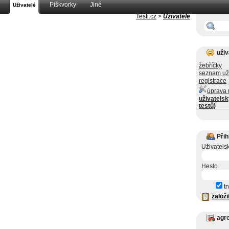
Piškvorky
Jiné
Uživatelé
Testi.cz
>
Uživatelé
uživ
žebříčky
seznam už
registrace
úprava 
uživatelsk
testů)
Přih
Uživatels
Heslo
tr
založi
agr