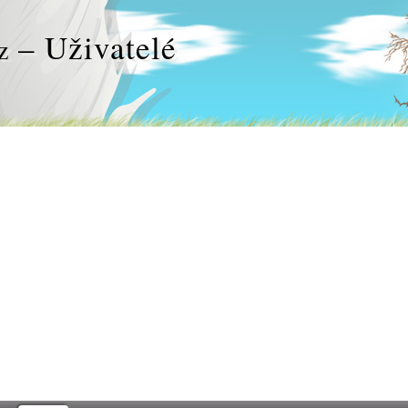
– Uživatelé
z