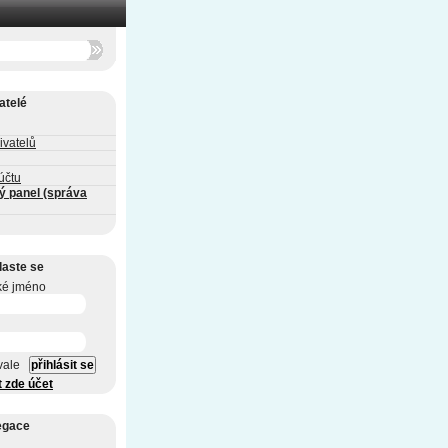
atelé
ivatelů
účtu
ý panel (správa
laste se
ké jméno
vale
t zde účet
egace