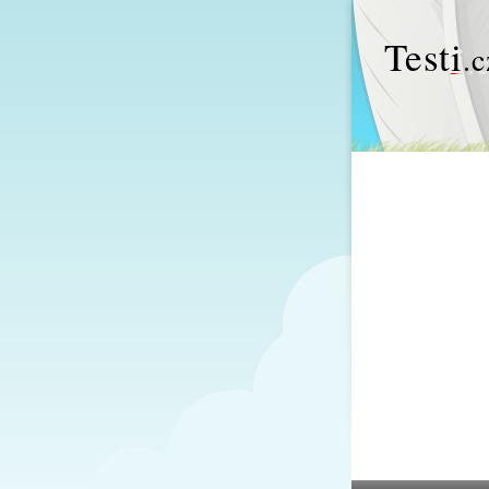
Test
i
.c