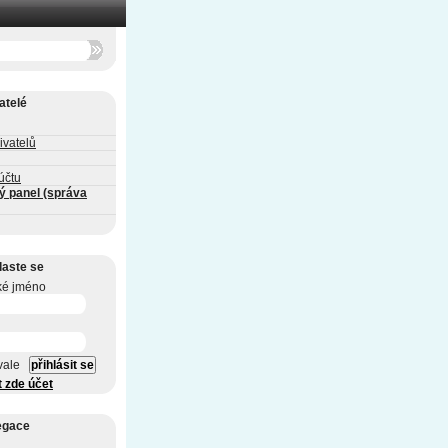
atelé
ivatelů
účtu
ý panel (správa
laste se
ké jméno
vale
t zde účet
egace