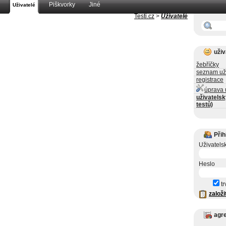
Piškvorky
Jiné
Uživatelé
Testi.cz
>
Uživatelé
uživ
žebříčky
seznam už
registrace
úprava 
uživatelsk
testů)
Přih
Uživatels
Heslo
tr
založi
agr