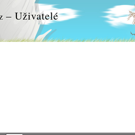
– Uživatelé
z