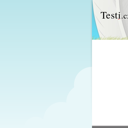
Test
i
.c