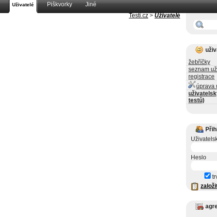
Piškvorky
Jiné
Uživatelé
Testi.cz
>
Uživatelé
uživ
žebříčky
seznam už
registrace
úprava 
uživatelsk
testů)
Přih
Uživatels
Heslo
tr
založi
agr