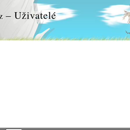
– Uživatelé
z