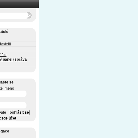
atelé
ivatelů
účtu
ý panel (správa
laste se
ké jméno
vale
t zde účet
egace