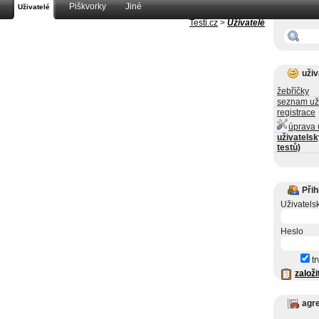
Piškvorky
Jiné
Uživatelé
Testi.cz
>
Uživatelé
uživ
žebříčky
seznam už
registrace
úprava 
uživatelsk
testů)
Přih
Uživatels
Heslo
tr
založi
agr