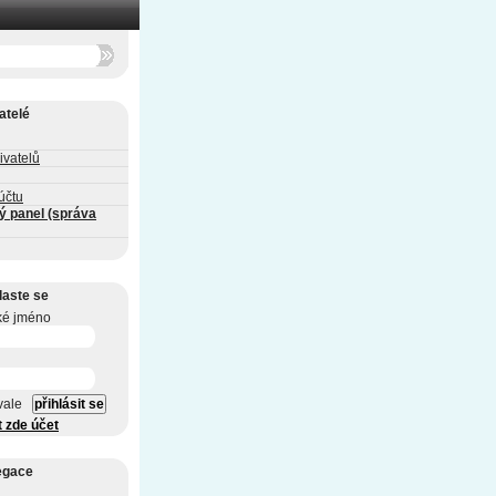
atelé
ivatelů
účtu
ý panel (správa
laste se
ké jméno
vale
t zde účet
egace