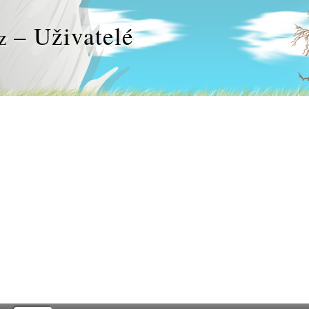
– Uživatelé
z