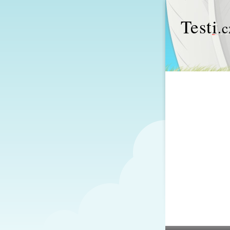
Test
i
.c