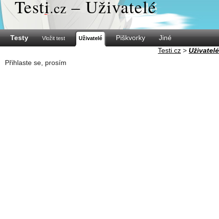
Test
i
– Uživatelé
.cz
Testy
Piškvorky
Jiné
Vložit test
Uživatelé
Testi.cz
>
Uživatelé
Přihlaste se, prosím