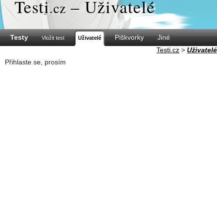
Test
i
– Uživatelé
.cz
Testy
Piškvorky
Jiné
Vložit test
Uživatelé
Testi.cz
>
Uživatelé
Přihlaste se, prosím