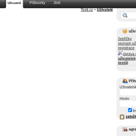
Piškvorky
Jiné
Uživatelé
Testi.cz
>
Uživatelé
uživ
žebříčky
seznam už
registrace
úprava 
uživatelsk
testů)
Přih
Uživatels
Heslo
tr
založi
agr