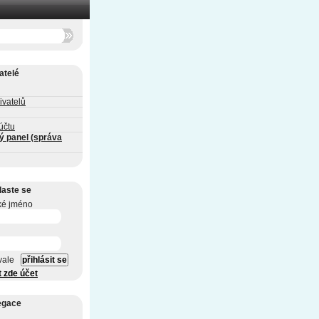
atelé
ivatelů
účtu
ý panel (správa
laste se
ké jméno
vale
t zde účet
egace