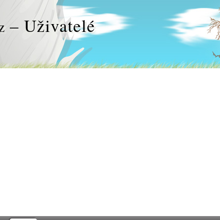
– Uživatelé
z