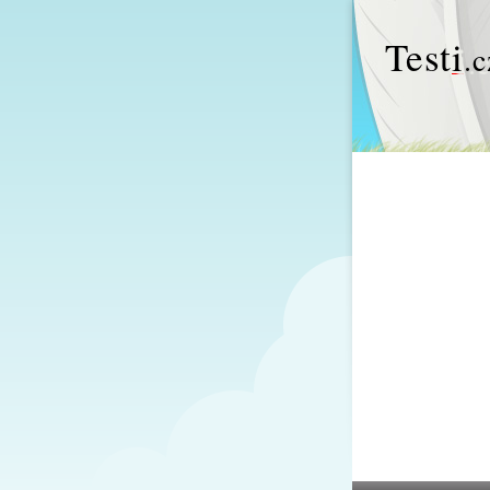
Test
i
.c