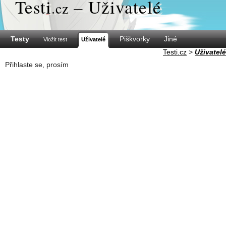
Test
i
– Uživatelé
.cz
Testy
Piškvorky
Jiné
Vložit test
Uživatelé
Testi.cz
>
Uživatelé
Přihlaste se, prosím