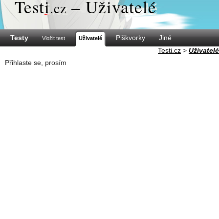
Test
i
– Uživatelé
.cz
Testy
Piškvorky
Jiné
Vložit test
Uživatelé
Testi.cz
>
Uživatelé
Přihlaste se, prosím