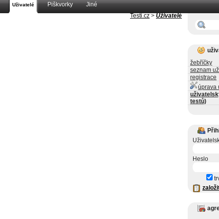
Piškvorky
Jiné
Uživatelé
Testi.cz
>
Uživatelé
uživ
žebříčky
seznam už
registrace
úprava 
uživatelsk
testů)
Přih
Uživatels
Heslo
tr
založi
agr