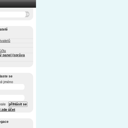
atelé
ivatelů
účtu
ý panel (správa
laste se
ké jméno
vale
t zde účet
egace