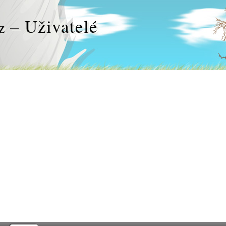
– Uživatelé
z