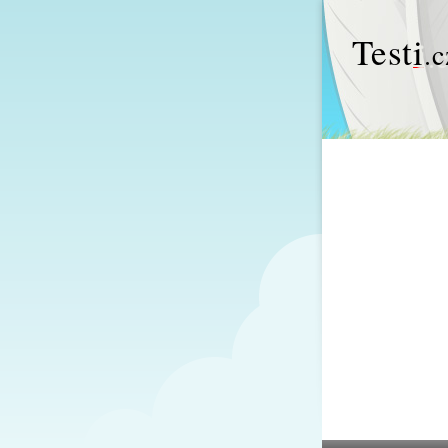
Test
i
.c