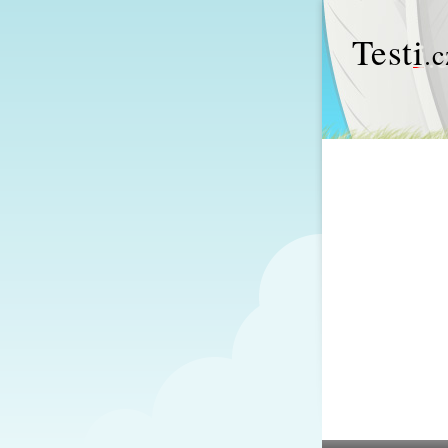
Test
i
.c