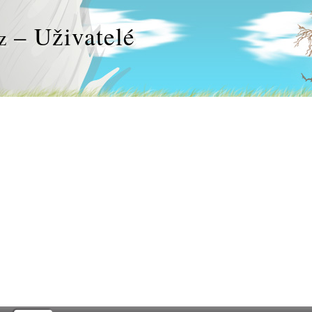
– Uživatelé
z