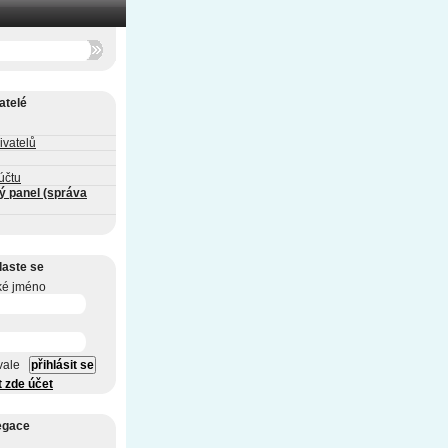
atelé
ivatelů
účtu
ý panel (správa
laste se
ké jméno
vale
t zde účet
egace