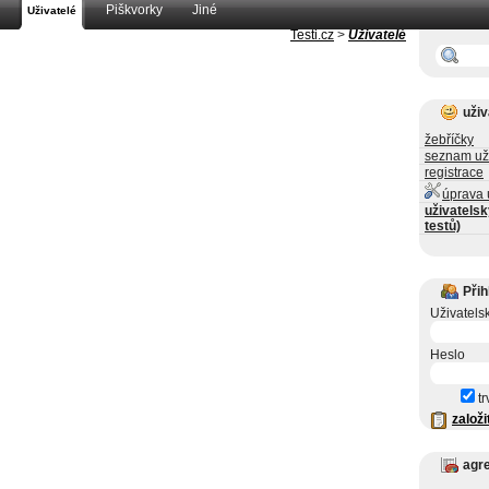
Piškvorky
Jiné
Uživatelé
Testi.cz
>
Uživatelé
uživ
žebříčky
seznam už
registrace
úprava 
uživatelsk
testů)
Přih
Uživatels
Heslo
tr
založi
agr