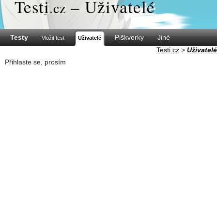
Test
i
– Uživatelé
.cz
Testy
Piškvorky
Jiné
Vložit test
Uživatelé
Testi.cz
>
Uživatelé
Přihlaste se, prosím