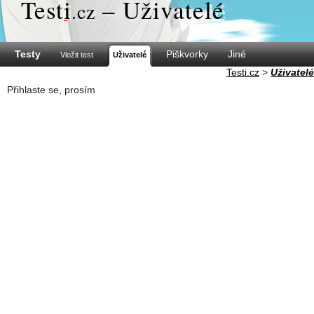
Test
i
– Uživatelé
.cz
Testy
Piškvorky
Jiné
Vložit test
Uživatelé
Testi.cz
>
Uživatelé
Přihlaste se, prosím