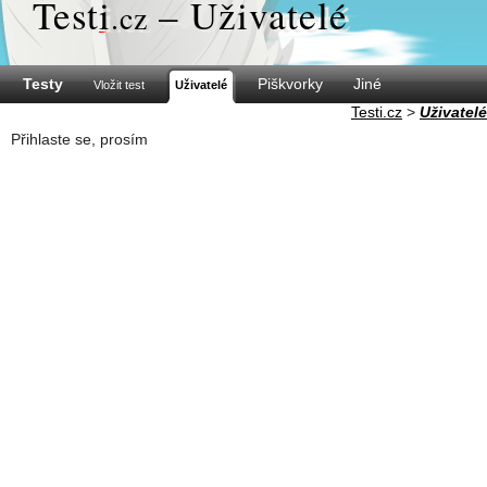
Test
i
– Uživatelé
.cz
Testy
Piškvorky
Jiné
Vložit test
Uživatelé
Testi.cz
>
Uživatelé
Přihlaste se, prosím