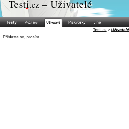
Test
i
– Uživatelé
.cz
Testy
Piškvorky
Jiné
Vložit test
Uživatelé
Testi.cz
>
Uživatelé
Přihlaste se, prosím