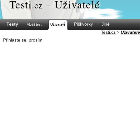
Test
i
– Uživatelé
.cz
Testy
Piškvorky
Jiné
Vložit test
Uživatelé
Testi.cz
>
Uživatelé
Přihlaste se, prosím