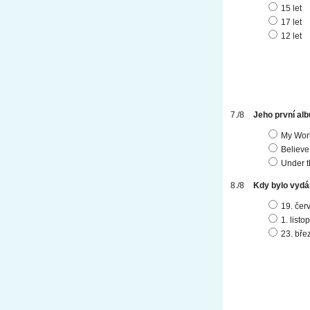
15 let
17 let
12 let
Jeho první alb
My Wor
Believe
Under t
Kdy bylo vydá
19. čer
1. list
23. bře