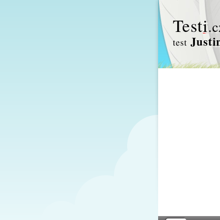
Test
i
.c
Justi
test