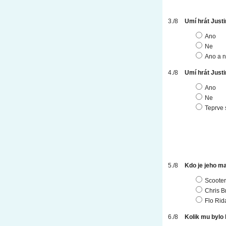
Umí hrát Justi
Ano
Ne
Ano a n
Umí hrát Justi
Ano
Ne
Teprve 
Kdo je jeho m
Scooter
Chris 
Flo Rid
Kolik mu bylo 