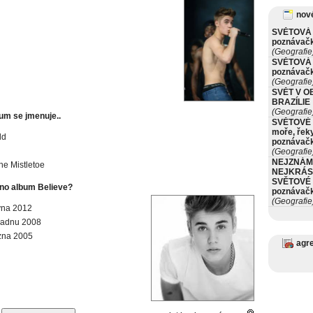
nové
SVĚTOVÁ 
poznávač
(Geografie
SVĚTOVÁ 
poznávač
(Geografie
SVĚT V O
BRAZÍLIE
(Geografie
um se jmenuje..
SVĚTOVÉ 
moře, řeky
ld
poznávač
(Geografie
NEJZNÁM
he Mistletoe
NEJKRÁS
SVĚTOVÉ 
no album Believe?
poznávač
(Geografie
vna 2012
opadnu 2008
zna 2005
agr