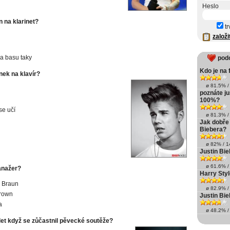
Heslo
n na klarinet?
tr
založi
a basu taky
pod
Kdo je na 
nek na klavír?
ø 81.5% / 
poznáte ju
100%?
se učí
ø 81.3% / 
Jak dobře
Biebera?
ø 82% / 14
Justin Bieb
ø 61.6% / 
anažer?
Harry Sty
 Braun
ø 82.9% / 
Brown
Justin Bie
a
ø 48.2% / 
let když se zůčastnil pěvecké soutěže?