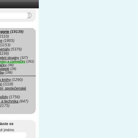
gorie
(19139)
2110)
ie
(1805)
(1153)
seriály
(5376)
1199)
ební skupiny
(327)
váci a zpěvačky
(261)
ničky
(96)
datelé
(28)
ba
(186)
a knihy
(1290)
ní
(1118)
ní, společenské
 vědy
(1756)
 a technika
(847)
(2175)
laste se
ké jméno