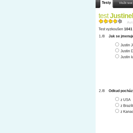
Testy
Vložit test
test
Justine
Aut
Test vyzkoušen
1041 
Jak se jmenu
Justin 
Justin 
Justin 
Odkud pocház
z USA
z Brazíl
z Kana