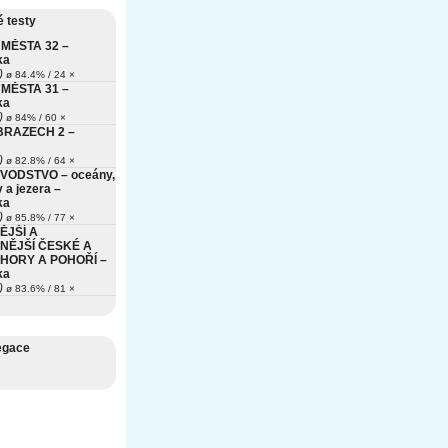
 testy
MĚSTA 32 –
ka
)
ø 84.4% / 24 ×
MĚSTA 31 –
ka
)
ø 84% / 60 ×
BRAZECH 2 –
)
ø 82.8% / 64 ×
VODSTVO – oceány,
 a jezera –
ka
)
ø 85.8% / 77 ×
ĚJŠÍ A
NĚJŠÍ ČESKÉ A
HORY A POHOŘÍ –
ka
)
ø 83.6% / 81 ×
egace