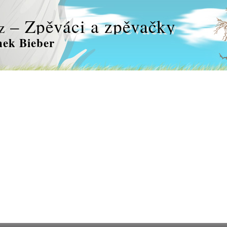
– Zpěváci a zpěvačky
z
nek Bieber