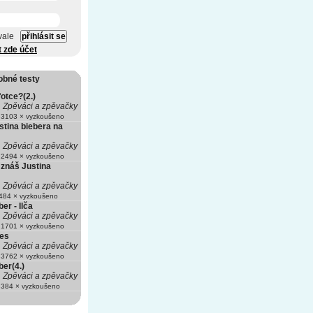
vale
t zde účet
obné testy
fotce?(2.)
Zpěváci a zpěvačky
3103 × vyzkoušeno
stina biebera na
Zpěváci a zpěvačky
2494 × vyzkoušeno
 znáš Justina
Zpěváci a zpěvačky
84 × vyzkoušeno
er - Ilča
Zpěváci a zpěvačky
1701 × vyzkoušeno
les
Zpěváci a zpěvačky
3762 × vyzkoušeno
ber(4.)
Zpěváci a zpěvačky
384 × vyzkoušeno