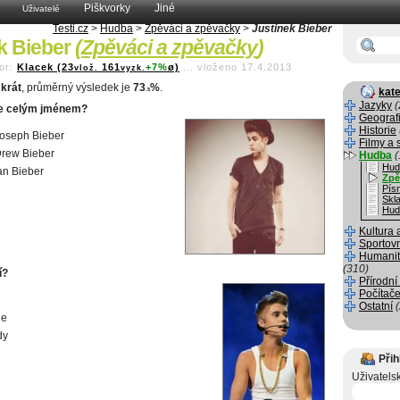
Piškvorky
Jiné
Uživatelé
Testi.cz
>
Hudba
>
Zpěváci a zpěvačky
>
Justinek Bieber
k Bieber
(
Zpěváci a zpěvačky
)
or:
Klacek (23
161
+7%
ø)
...
vloženo 17.4.2013
vlož.
vyzk.
krát
, průměrný výsledek je
73
%
.
kate
.5
Jazyky
(
je celým jménem?
Geograf
Historie
Joseph Bieber
Filmy a 
Drew Bieber
Hudba
(
Hud
Ian Bieber
Zpě
Pís
Skla
Hud
Kultura 
Sportov
Humanit
(310)
í?
Přírodní
Počítače
Ostatní
ie
dy
Přih
Uživatels