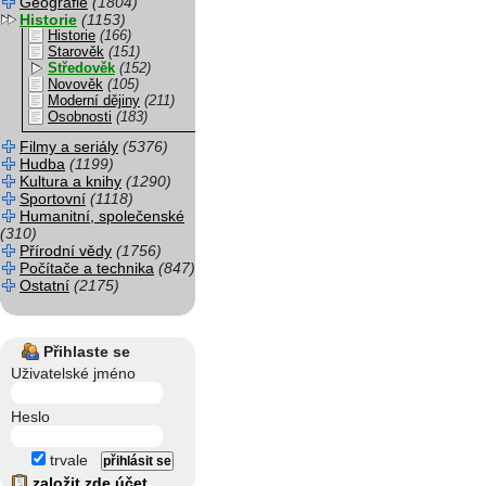
Geografie
(1804)
Historie
(1153)
Historie
(166)
Starověk
(151)
Středověk
(152)
Novověk
(105)
Moderní dějiny
(211)
Osobnosti
(183)
Filmy a seriály
(5376)
Hudba
(1199)
Kultura a knihy
(1290)
Sportovní
(1118)
Humanitní, společenské
(310)
Přírodní vědy
(1756)
Počítače a technika
(847)
Ostatní
(2175)
Přihlaste se
Uživatelské jméno
Heslo
trvale
založit zde účet