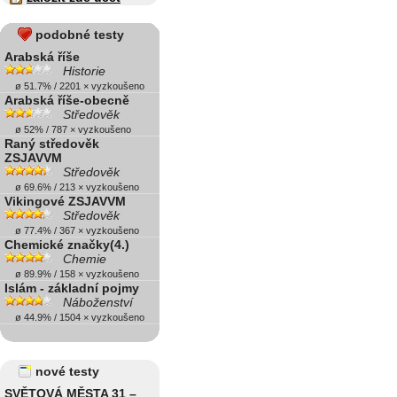
podobné testy
Arabská říše
Historie
ø 51.7% / 2201 × vyzkoušeno
Arabská říše-obecně
Středověk
ø 52% / 787 × vyzkoušeno
Raný středověk
ZSJAVVM
Středověk
ø 69.6% / 213 × vyzkoušeno
Vikingové ZSJAVVM
Středověk
ø 77.4% / 367 × vyzkoušeno
Chemické značky(4.)
Chemie
ø 89.9% / 158 × vyzkoušeno
Islám - základní pojmy
Náboženství
ø 44.9% / 1504 × vyzkoušeno
nové testy
SVĚTOVÁ MĚSTA 31 –