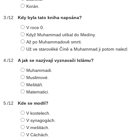
Korán.
Kdy byla tato kniha napsána?
V roce 0.
Když Muhammad utíkal do Medíny.
Až po Muhammadově smrti.
Už ve starověké Číně a Muhammad ji potom nalezl.
A jak se nazývají vyznavači Islámu?
Muhammadi.
Muslimové.
Mešitáři.
Matematici.
Kde se modlí?
V kostelech.
V synagogách.
V mešitách.
V Cáchách.