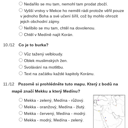
Nedařilo se mu tam, nemohl tam prodat zboží.
Vyšší vrstvy v Mekce ho neměli rádi protože věřil pouze
v jednoho Boha a své učení šířil, což by mohlo ohrozit
jejich obchodní zájmy.
Nelíbilo se mu tam, chtěl na dovolenou.
Chtěl v Medíně najít Korán.
Co je to burka?
Vůz tažený velbloudy.
Oblek muslimských žen.
Svolávání na motlitbu.
Text na začátku každé kapitoly Koránu.
Pozorně si prohlédněte tuto mapu. Který z bodů na
mapě značí Mekku a který Medínu?
Mekka - zelený, Medína - růžový.
Mekka - oranžový, Medína - žlutý.
Mekka - červený, Medína - modrý.
Mekka - modrý, Medína - zelený.