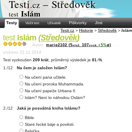
Test
i
– Středověk
.cz
Islám
test
Testy
Piškvorky
Jiné
Vložit test
Uživatelé
Testi.cz
>
Historie
>
Středověk
>
Islám
test
Islám
(
Středověk
)
Autor:
marie2102 (5
107
+5%
ø)
...
vlož.
vyzk.
vloženo 22.11.2014
Test vyzkoušen
209 krát
, průměrný výsledek je
81
%
.
.7
Na čem je založen Islám?
Na učení pana učitele.
Na učení proroka Muhammada.
Na učení papeže Urbana II.
Islám? Není to náhodou Oslám?
Jaká je posvátná kniha Islámu?
Bible.
Staré řecké báje a pověsti.
Babička.