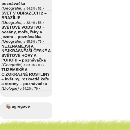
poznávačka
(Geografie)
ø 84.1% / 51 ×
SVĚT V OBRAZECH 2 –
BRAZÍLIE
(Geografie)
ø 82.4% / 56 ×
SVĚTOVÉ VODSTVO –
oceány, moře, řeky a
jezera – poznávačka
(Geografie)
ø 85.8% / 76 ×
NEJZNÁMĚJŠÍ A
NEJKRÁSNĚJŠÍ ČESKÉ A
SVĚTOVÉ HORY A
POHOŘÍ – poznávačka
(Geografie)
ø 83.6% / 80 ×
TUZEMSKÉ A
CIZOKRAJNÉ ROSTLINY
– květiny, rozkvetlé keře
a stromy – poznávačka
(Biologie)
ø 84.2% / 79 ×
agregace