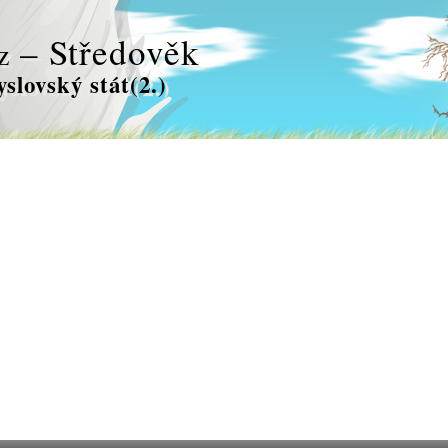
– Středověk
z
slovský stát(2.)