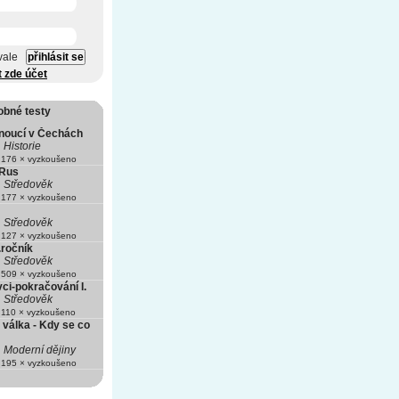
vale
t zde účet
obné testy
noucí v Čechách
Historie
176 × vyzkoušeno
 Rus
Středověk
177 × vyzkoušeno
Středověk
127 × vyzkoušeno
.ročník
Středověk
509 × vyzkoušeno
ci-pokračování I.
Středověk
110 × vyzkoušeno
 válka - Kdy se co
Moderní dějiny
195 × vyzkoušeno