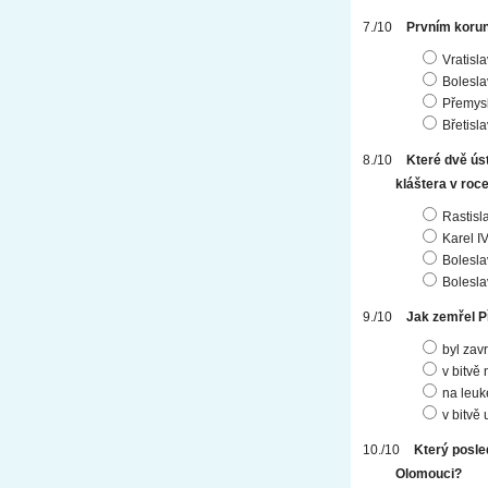
Prvním koru
Vratislav
Boleslav
Přemysl
Břetislav
Které dvě ús
kláštera v roc
Rastisl
Karel I
Boleslav
Boleslav
Jak zemřel P
byl zav
v bitvě
na leuk
v bitvě
Který posle
Olomouci?