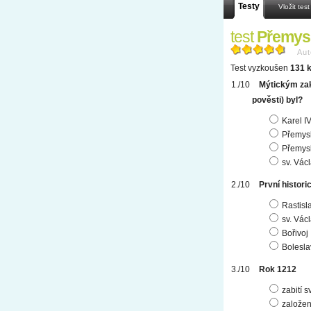
Testy
Vložit test
test
Přemysl
Aut
Test vyzkoušen
131 k
Mýtickým zak
pověsti) byl?
Karel IV
Přemys
Přemysl
sv. Vác
První histo
Rastisl
sv. Vác
Bořivoj 
Boleslav
Rok 1212
zabití s
založen