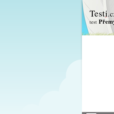
Test
i
.c
Přemy
test