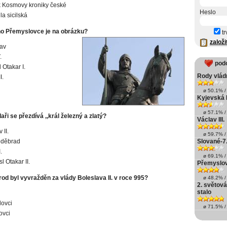
 Kosmovy kroniky české
Heslo
la sicilská
o Přemyslovce je na obrázku?
tr
založi
lav
.
pod
 Otakar I.
Rody vlád
I.
ø 50.1% / 
Kyjevská
ø 57.1% / 
ři se přezdívá ,,král železný a zlatý?
Václav III.
 II.
ø 59.7% / 
Poděbrad
Slované-7
.
ø 69.1% / 
l Otakar II.
Přemyslov
od byl vyvražděn za vlády Boleslava II. v roce 995?
ø 48.2% / 
2. světová
stalo
ovci
ø 71.5% / 
ovci