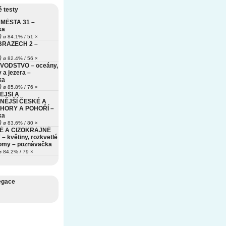
 testy
MĚSTA 31 –
ka
)
ø 84.1% / 51 ×
BRAZECH 2 –
)
ø 82.4% / 56 ×
VODSTVO – oceány,
 a jezera –
ka
)
ø 85.8% / 76 ×
ĚJŠÍ A
NĚJŠÍ ČESKÉ A
HORY A POHOŘÍ –
ka
)
ø 83.6% / 80 ×
É A CIZOKRAJNÉ
– květiny, rozkvetlé
romy – poznávačka
 84.2% / 79 ×
egace