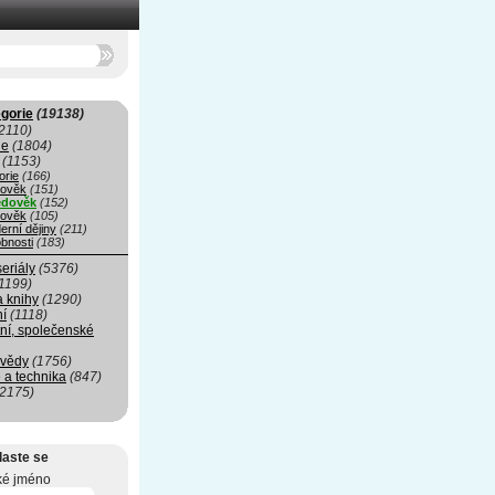
gorie
(19138)
2110)
ie
(1804)
(1153)
orie
(166)
rověk
(151)
edověk
(152)
ověk
(105)
erní dějiny
(211)
bnosti
(183)
seriály
(5376)
1199)
a knihy
(1290)
ní
(1118)
ní, společenské
 vědy
(1756)
 a technika
(847)
(2175)
laste se
ké jméno