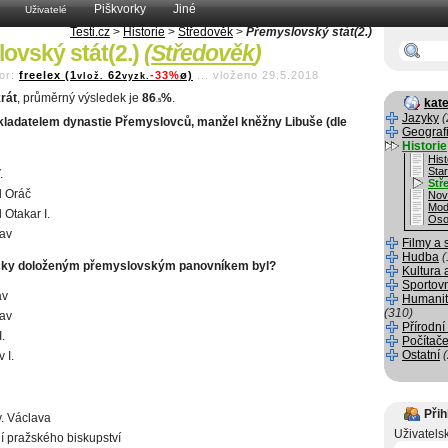
Piškvorky
Jiné
Uživatelé
Testi.cz
>
Historie
>
Středověk
>
Přemyslovský stát(2.)
ovský stát(2.)
(
Středověk
)
or:
freelex (1
62
-33%
ø)
...
vloženo 29.5.2018
vlož.
vyzk.
rát
, průměrný výsledek je
86
%
.
kate
.5
Jazyky
(
ladatelem dynastie Přemyslovců, manžel kněžny Libuše (dle
Geograf
Historie
Hist
Sta
.
Stř
l Oráč
Nov
Mod
 Otakar I.
Oso
lav
Filmy a 
Hudba
(
ricky doloženým přemyslovským panovníkem byl?
Kultura 
Sportov
av
Humanit
(310)
lav
Přírodní
I.
Počítače
Ostatní
 I.
Přih
v. Václava
Uživatels
í pražského biskupství