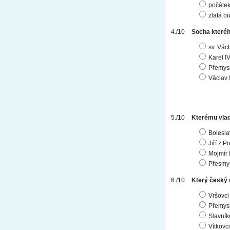
počátek
zlatá bu
Socha kteréh
sv. Vác
Karel IV
Přemysl
Václav I
Kterému vlada
Boleslav
Jiří z 
Mojmír I
Přesmys
Který český r
Vršovci
Přemysl
Slavník
Vítkovci