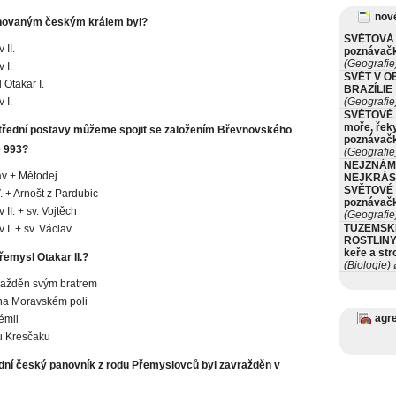
nové
novaným českým králem byl?
SVĚTOVÁ 
 II.
poznávač
(Geografie
 I.
SVĚT V O
 Otakar I.
BRAZÍLIE
 I.
(Geografie
SVĚTOVÉ 
moře, řeky
třední postavy můžeme spojit se založením Břevnovského
poznávač
e 993?
(Geografie
NEJZNÁM
av + Mětodej
NEJKRÁS
SVĚTOVÉ 
V. + Arnošt z Pardubic
poznávač
 II. + sv. Vojtěch
(Geografie
TUZEMSK
 I. + sv. Václav
ROSTLINY 
keře a st
řemysl Otakar II.?
(Biologie)
ø
ražděn svým bratrem
 na Moravském poli
agr
émii
 u Kresčaku
dní český panovník z rodu Přemyslovců byl zavražděn v