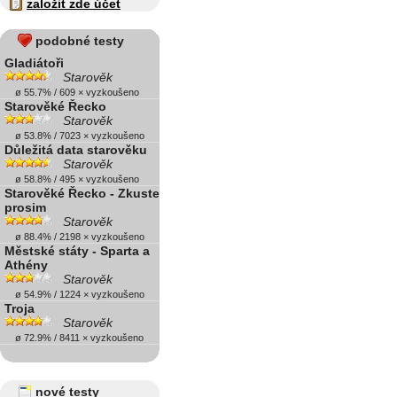
založit zde účet
podobné testy
Gladiátoři
Starověk
ø 55.7% / 609 × vyzkoušeno
Starověké Řecko
Starověk
ø 53.8% / 7023 × vyzkoušeno
Důležitá data starověku
Starověk
ø 58.8% / 495 × vyzkoušeno
Starověké Řecko - Zkuste
prosim
Starověk
ø 88.4% / 2198 × vyzkoušeno
Městské státy - Sparta a
Athény
Starověk
ø 54.9% / 1224 × vyzkoušeno
Troja
Starověk
ø 72.9% / 8411 × vyzkoušeno
nové testy