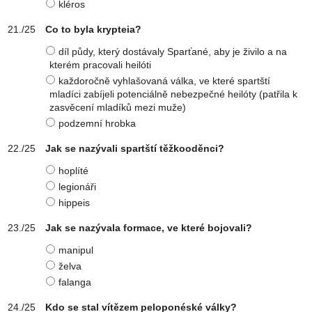
kléros
Co to byla krypteia?
díl půdy, který dostávaly Sparťané, aby je živilo a na
kterém pracovali heilóti
každoročně vyhlašovaná válka, ve které spartští
mladíci zabíjeli potenciálně nebezpečné heilóty (patřila k
zasvěcení mladíků mezi muže)
podzemní hrobka
Jak se nazývali spartští těžkooděnci?
hoplíté
legionáři
hippeis
Jak se nazývala formace, ve které bojovali?
manipul
želva
falanga
Kdo se stal vítězem peloponéské války?