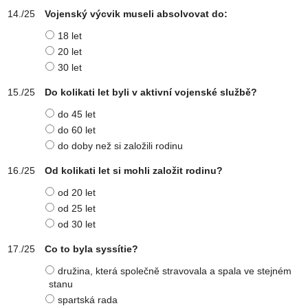
Vojenský výcvik museli absolvovat do:
18 let
20 let
30 let
Do kolikati let byli v aktivní vojenské službě?
do 45 let
do 60 let
do doby než si založili rodinu
Od kolikati let si mohli založit rodinu?
od 20 let
od 25 let
od 30 let
Co to byla syssítie?
družina, která společně stravovala a spala ve stejném
stanu
spartská rada