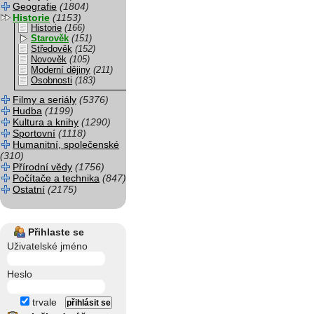
Geografie
(1804)
Historie
(1153)
Historie
(166)
Starověk
(151)
Středověk
(152)
Novověk
(105)
Moderní dějiny
(211)
Osobnosti
(183)
Filmy a seriály
(5376)
Hudba
(1199)
Kultura a knihy
(1290)
Sportovní
(1118)
Humanitní, společenské
(310)
Přírodní vědy
(1756)
Počítače a technika
(847)
Ostatní
(2175)
Přihlaste se
Uživatelské jméno
Heslo
trvale