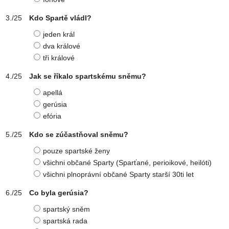
Kdo Spartě vládl?
jeden král
dva králové
tři králové
Jak se říkalo spartskému sněmu?
apellá
gerúsia
efória
Kdo se zúčastňoval sněmu?
pouze spartské ženy
všichni občané Sparty (Sparťané, perioikové, heilóti)
všichni plnoprávní občané Sparty starší 30ti let
Co byla gerúsia?
spartský sněm
spartská rada