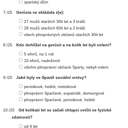
spartský dům
Gerúsia se skládala z(e):
27 mužů starších 30ti let a 3 králů
28 mužů starších 60ti let a 2 králů
všech plnoprávných občanů starších 30ti let
Kdo dohlížel na gerúsii a na kolik let byli voleni?
5 eforů, na 1 rok
10 eforů, nadoživotí
všichni plnoprávní občané Sparty, nebyli voleni
Jaké byly ve Spartě sociální vrstvy?
perioikové, heilóti, metoikové
plnoprávní Sparťané, eupatridé, demiurgové
plnoprávní Sparťané, perioikové, heilóti
Od kolikati let se začali chlapci cvičit ve fyzické
zdatnosti?
od 4 let