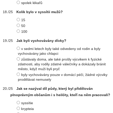
spolek lékařů
Kolik bylo v syssítii mužů?
15
50
100
Jak byli vychovávány dívky?
v sedmi letech byly také odvedeny od rodin a byly
vychovávány jako chlapci
zůstávaly doma, ale také prošly výcvikem k fyzické
zdatnosti, aby rodily zdatné válečníky a dokázaly bránit
město, když muži byli pryč
byly vychovávány pouze v domácí péči, žádné výcviky
prodělávat nemusely
Jak se nazýval díl půdy, který byl přidělován
plnoprávným občanům i s heilóty, kteří na něm pracovali?
syssítie
krypteia