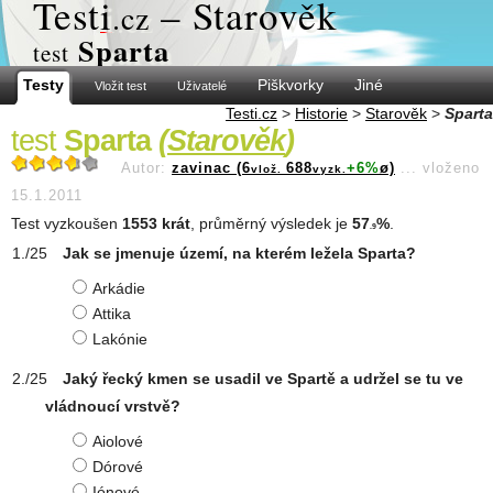
Test
i
– Starověk
.cz
Sparta
test
Testy
Piškvorky
Jiné
Vložit test
Uživatelé
Testi.cz
>
Historie
>
Starověk
>
Sparta
test
Sparta
(
Starověk
)
Autor:
zavinac (6
688
+6%
ø)
...
vloženo
vlož.
vyzk.
15.1.2011
Test vyzkoušen
1553 krát
, průměrný výsledek je
57
%
.
.9
Jak se jmenuje území, na kterém ležela Sparta?
Arkádie
Attika
Lakónie
Jaký řecký kmen se usadil ve Spartě a udržel se tu ve
vládnoucí vrstvě?
Aiolové
Dórové
Iónové