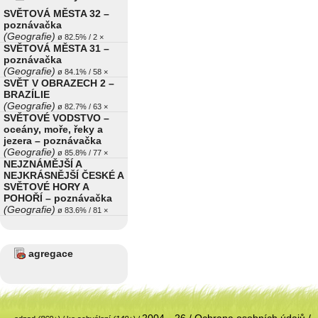
SVĚTOVÁ MĚSTA 32 –
poznávačka
(Geografie)
ø 82.5% / 2 ×
SVĚTOVÁ MĚSTA 31 –
poznávačka
(Geografie)
ø 84.1% / 58 ×
SVĚT V OBRAZECH 2 –
BRAZÍLIE
(Geografie)
ø 82.7% / 63 ×
SVĚTOVÉ VODSTVO –
oceány, moře, řeky a
jezera – poznávačka
(Geografie)
ø 85.8% / 77 ×
NEJZNÁMĚJŠÍ A
NEJKRÁSNĚJŠÍ ČESKÉ A
SVĚTOVÉ HORY A
POHOŘÍ – poznávačka
(Geografie)
ø 83.6% / 81 ×
agregace