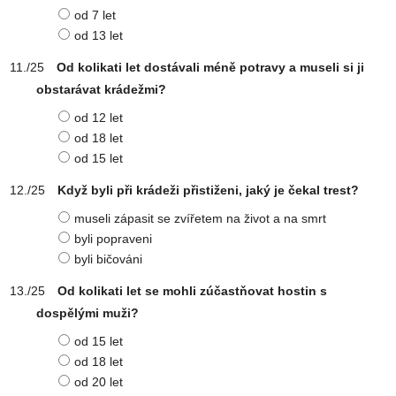
od 7 let
od 13 let
Od kolikati let dostávali méně potravy a museli si ji
obstarávat krádežmi?
od 12 let
od 18 let
od 15 let
Když byli při krádeži přistiženi, jaký je čekal trest?
museli zápasit se zvířetem na život a na smrt
byli popraveni
byli bičováni
Od kolikati let se mohli zúčastňovat hostin s
dospělými muži?
od 15 let
od 18 let
od 20 let