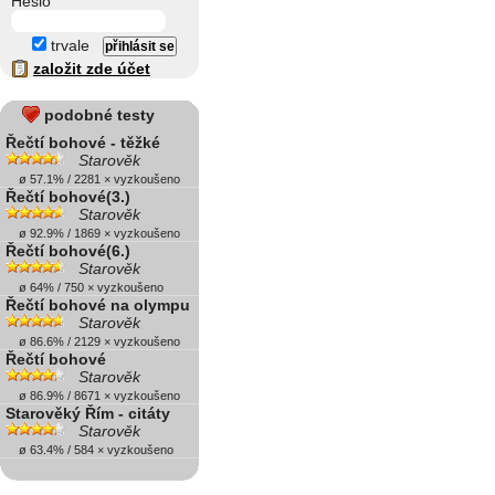
Heslo
trvale
založit zde účet
podobné testy
Řečtí bohové - těžké
Starověk
ø 57.1% / 2281 × vyzkoušeno
Řečtí bohové(3.)
Starověk
ø 92.9% / 1869 × vyzkoušeno
Řečtí bohové(6.)
Starověk
ø 64% / 750 × vyzkoušeno
Řečtí bohové na olympu
Starověk
ø 86.6% / 2129 × vyzkoušeno
Řečtí bohové
Starověk
ø 86.9% / 8671 × vyzkoušeno
Starověký Řím - citáty
Starověk
ø 63.4% / 584 × vyzkoušeno