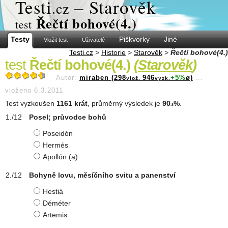
Test
i
– Starověk
.cz
Řečtí bohové(4.)
test
Testy
Piškvorky
Jiné
Vložit test
Uživatelé
Testi.cz
>
Historie
>
Starověk
>
Řečtí bohové(4.)
test
Řečtí bohové(4.)
(
Starověk
)
Autor:
miraben (298
946
+5%
ø)
...
vlož.
vyzk.
vloženo 6.3.2011
Test vyzkoušen
1161 krát
, průměrný výsledek je
90
%
.
.8
Posel; průvodce bohů
Poseidón
Hermés
Apollón (a)
Bohyně lovu, měsíčního svitu a panenství
Hestiá
Déméter
Artemis