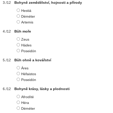
Bohyně zemědělství, hojnosti a přírody
Hestiá
Déméter
Artemis
Bůh moře
Zeus
Hádes
Poseidón
Bůh ohně a kovářství
Áres
Héfaistos
Poseidón
Bohyně krásy, lásky a plodnosti
Afrodíté
Héra
Déméter