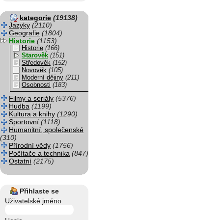
kategorie
(19138)
Jazyky
(2110)
Geografie
(1804)
Historie
(1153)
Historie
(166)
Starověk
(151)
Středověk
(152)
Novověk
(105)
Moderní dějiny
(211)
Osobnosti
(183)
Filmy a seriály
(5376)
Hudba
(1199)
Kultura a knihy
(1290)
Sportovní
(1118)
Humanitní, společenské
(310)
Přírodní vědy
(1756)
Počítače a technika
(847)
Ostatní
(2175)
Přihlaste se
Uživatelské jméno