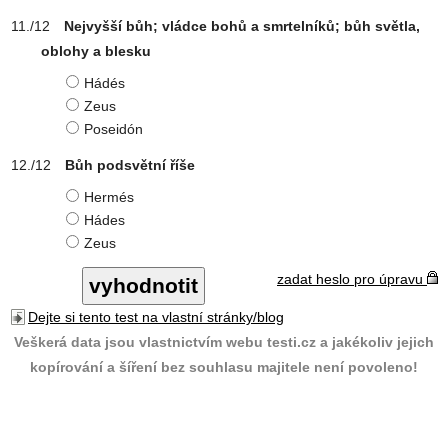
Nejvyšší bůh; vládce bohů a smrtelníků; bůh světla,
oblohy a blesku
Hádés
Zeus
Poseidón
Bůh podsvětní říše
Hermés
Hádes
Zeus
zadat heslo pro úpravu
Dejte si tento test na vlastní stránky/blog
Veškerá data jsou vlastnictvím webu testi.cz a jakékoliv jejich
kopírování a šíření bez souhlasu majitele není povoleno!