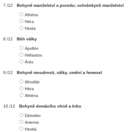
Bohyně manželství a porodu; ochránkyně manželství
Athéna
Héra
Hestá
Bůh války
Apollón
Héfaistos
Árés
Bohyně moudrosti, války, umění a řemesel
Afrodíté
Héra
Athéna
Bohyně domácího ohně a krbu
Déméter
Artemis
Hestiá