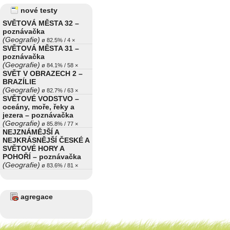
nové testy
SVĚTOVÁ MĚSTA 32 –
poznávačka
(Geografie)
ø 82.5% / 4 ×
SVĚTOVÁ MĚSTA 31 –
poznávačka
(Geografie)
ø 84.1% / 58 ×
SVĚT V OBRAZECH 2 –
BRAZÍLIE
(Geografie)
ø 82.7% / 63 ×
SVĚTOVÉ VODSTVO –
oceány, moře, řeky a
jezera – poznávačka
(Geografie)
ø 85.8% / 77 ×
NEJZNÁMĚJŠÍ A
NEJKRÁSNĚJŠÍ ČESKÉ A
SVĚTOVÉ HORY A
POHOŘÍ – poznávačka
(Geografie)
ø 83.6% / 81 ×
agregace