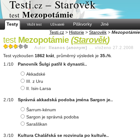
Test
i
– Starověk
.cz
Mezopotámie
test
Testy
Piškvorky
Jiné
Vložit test
Uživatelé
Testi.cz
>
Historie
>
Starověk
>
Mezopotámie
test
Mezopotámie
(
Starověk
)
Autor:
Ileanos (
anonym
)
...
vloženo 27.2.2008
Test vyzkoušen
1862 krát
, průměrný výsledek je
35
%
.
.6
Panovník Šulgi patřil k dynastii..
Akkadské
III. z Uru
II. Isin-Larsa
Správná akkadská podoba jména Sargon je..
Šarrum-kénum
Sargon je správná podoba
Sarašškan
Kultura Chaláfská se rozvinula po kultuře..