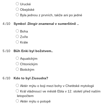
Urucké
Obejdské
Byla jednou z prvních, takže ani po jedné
Symbol .Dingir znamenal v sumerštině ..
Boha
Zvíře
Krále
Bůh Enki byl božstvem..
Aquatickým
Chtonickým
Biotickým
Kdo to byl Ziusudra?
Aktér mýtu o boji mezi bohy v Chetitské mytologii
Král vládnoucí ve městě Ebla v 12. století před naším
letopočtem
Aktér mýtu o potopě