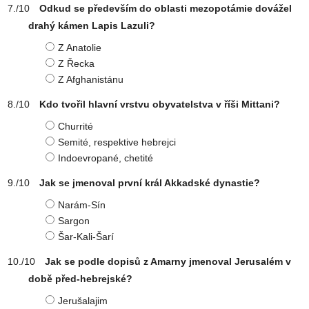
Odkud se především do oblasti mezopotámie dovážel
drahý kámen Lapis Lazuli?
Z Anatolie
Z Řecka
Z Afghanistánu
Kdo tvořil hlavní vrstvu obyvatelstva v říši Mittani?
Churrité
Semité, respektive hebrejci
Indoevropané, chetité
Jak se jmenoval první král Akkadské dynastie?
Narám-Sín
Sargon
Šar-Kali-Šarí
Jak se podle dopisů z Amarny jmenoval Jerusalém v
době před-hebrejské?
Jerušalajim