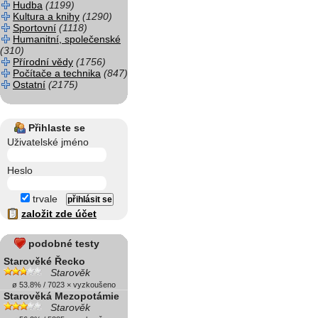
Hudba
(1199)
Kultura a knihy
(1290)
Sportovní
(1118)
Humanitní, společenské
(310)
Přírodní vědy
(1756)
Počítače a technika
(847)
Ostatní
(2175)
Přihlaste se
Uživatelské jméno
Heslo
trvale
založit zde účet
podobné testy
Starověké Řecko
Starověk
ø 53.8% / 7023 × vyzkoušeno
Starověká Mezopotámie
Starověk