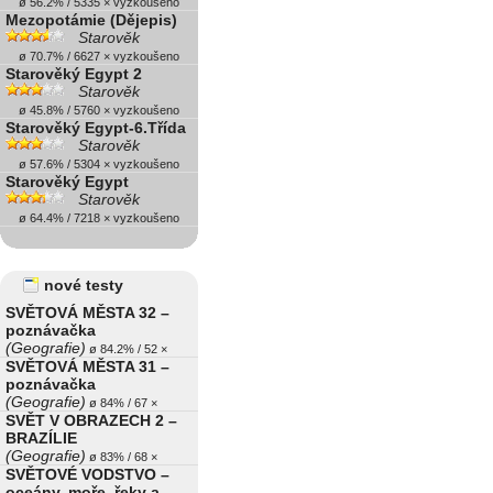
ø 56.2% / 5335 × vyzkoušeno
Mezopotámie (Dějepis)
Starověk
ø 70.7% / 6627 × vyzkoušeno
Starověký Egypt 2
Starověk
ø 45.8% / 5760 × vyzkoušeno
Starověký Egypt-6.Třída
Starověk
ø 57.6% / 5304 × vyzkoušeno
Starověký Egypt
Starověk
ø 64.4% / 7218 × vyzkoušeno
nové testy
SVĚTOVÁ MĚSTA 32 –
poznávačka
(Geografie)
ø 84.2% / 52 ×
SVĚTOVÁ MĚSTA 31 –
poznávačka
(Geografie)
ø 84% / 67 ×
SVĚT V OBRAZECH 2 –
BRAZÍLIE
(Geografie)
ø 83% / 68 ×
SVĚTOVÉ VODSTVO –
oceány, moře, řeky a