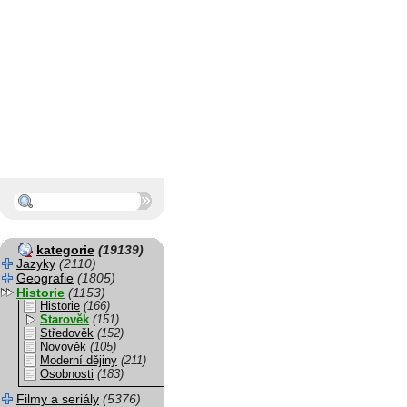
kategorie
(19139)
Jazyky
(2110)
Geografie
(1805)
Historie
(1153)
Historie
(166)
Starověk
(151)
Středověk
(152)
Novověk
(105)
Moderní dějiny
(211)
Osobnosti
(183)
Filmy a seriály
(5376)