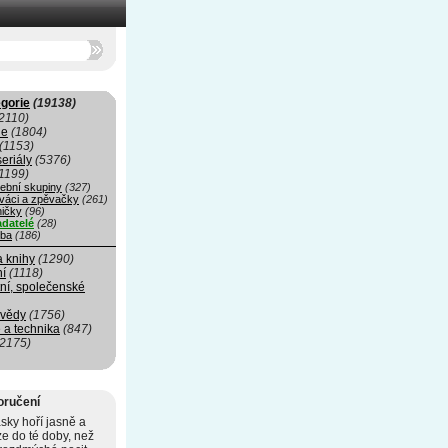
gorie
(19138)
2110)
ie
(1804)
(1153)
seriály
(5376)
1199)
ební skupiny
(327)
váci a zpěvačky
(261)
ničky
(96)
adatelé
(28)
ba
(186)
a knihy
(1290)
ní
(1118)
ní, společenské
 vědy
(1756)
 a technika
(847)
(2175)
oručení
sky hoří jasně a
ze do té doby, než