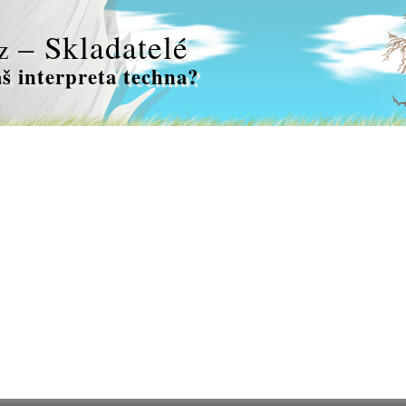
– Skladatelé
z
š interpreta techna?