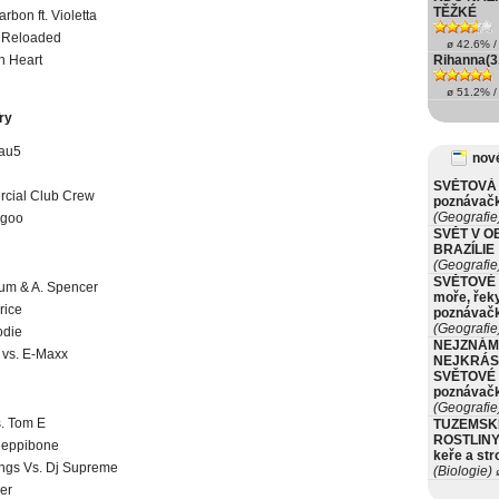
TĚŽKÉ
rbon ft. Violetta
 Reloaded
ø 42.6% / 
n Heart
Rihanna(3
ø 51.2% / 
ry
au5
nové
SVĚTOVÁ 
cial Club Crew
poznávač
(Geografie
goo
SVĚT V O
BRAZÍLIE
(Geografie
SVĚTOVÉ 
um & A. Spencer
moře, řeky
rice
poznávač
(Geografie
odie
NEJZNÁM
 vs. E-Maxx
NEJKRÁS
SVĚTOVÉ 
poznávač
(Geografie
. Tom E
TUZEMSK
ROSTLINY 
heppibone
keře a st
ngs Vs. Dj Supreme
(Biologie)
ø
er