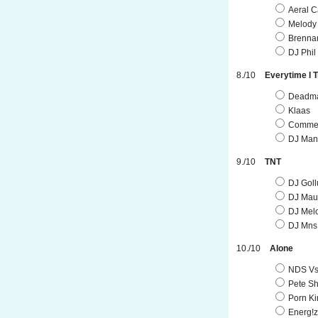
Aeral Ca
Melody
Brenna
DJ Phil
Everytime I T
Deadm
Klaas
Commer
DJ Man
TNT
DJ Goll
DJ Mau
DJ Mel
DJ Mns
Alone
NDS Vs
Pete S
Porn Ki
Energ!z