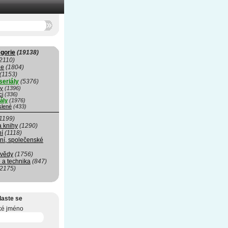
gorie
(19138)
2110)
ie
(1804)
(1153)
seriály
(5376)
my
(1396)
ci
(336)
ály
(1976)
slené
(433)
1199)
a knihy
(1290)
ní
(1118)
ní, společenské
 vědy
(1756)
 a technika
(847)
(2175)
laste se
ké jméno