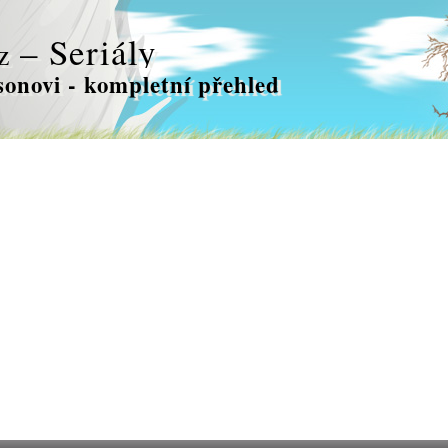
– Seriály
z
onovi - kompletní přehled