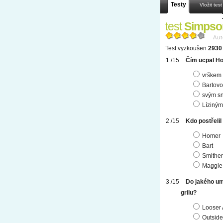
Testy
Vložit test
test
Simpson
Aut
Test vyzkoušen
2930 
Čím ucpal Ho
vrškem 
Bartovo
svým s
Líziný
Kdo postřeli
Homer
Bart
Smither
Maggie
Do jakého um
grilu?
Looser 
Outsider