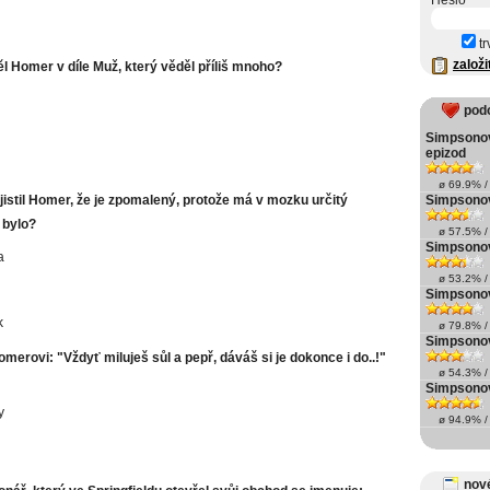
Heslo
tr
založi
l Homer v díle Muž, který věděl příliš mnoho?
pod
Simpsonov
epizod
ø 69.9% / 
jistil Homer, že je zpomalený, protože má v mozku určitý
Simpsonov
 bylo?
ø 57.5% / 
Simpsonov
a
ø 53.2% / 
Simpsonov
k
ø 79.8% / 
Simpsonov
merovi: "Vždyť miluješ sůl a pepř, dáváš si je dokonce i do..!"
ø 54.3% / 
Simpsonov
y
ø 94.9% / 
nové