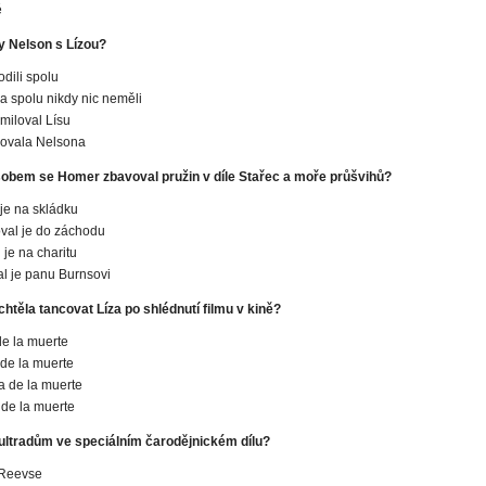
ě
y Nelson s Lízou?
odili spolu
va spolu nikdy nic neměli
miloval Lísu
lovala Nelsona
bem se Homer zbavoval pružin v díle Stařec a moře průšvihů?
 je na skládku
val je do záchodu
 je na charitu
l je panu Burnsovi
htěla tancovat Líza po shlédnutí filmu v kině?
e la muerte
de la muerte
 de la muerte
de la muerte
 ultradům ve speciálním čarodějnickém dílu?
Reevse