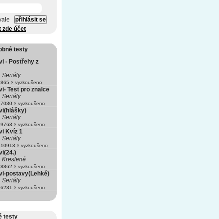
vale
t zde účet
obné testy
i - Postřehy z
Seriály
865 × vyzkoušeno
i- Test pro znalce
Seriály
7030 × vyzkoušeno
i(hlášky)
Seriály
9763 × vyzkoušeno
i Kvíz 1
Seriály
10913 × vyzkoušeno
i(24.)
Kreslené
8862 × vyzkoušeno
i-postavy(Lehké)
Seriály
6231 × vyzkoušeno
 testy