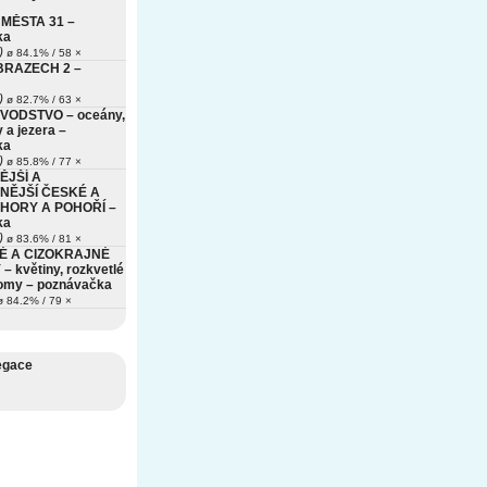
MĚSTA 31 –
ka
)
ø 84.1% / 58 ×
BRAZECH 2 –
)
ø 82.7% / 63 ×
VODSTVO – oceány,
 a jezera –
ka
)
ø 85.8% / 77 ×
ĚJŠÍ A
NĚJŠÍ ČESKÉ A
HORY A POHOŘÍ –
ka
)
ø 83.6% / 81 ×
É A CIZOKRAJNÉ
– květiny, rozkvetlé
romy – poznávačka
 84.2% / 79 ×
egace