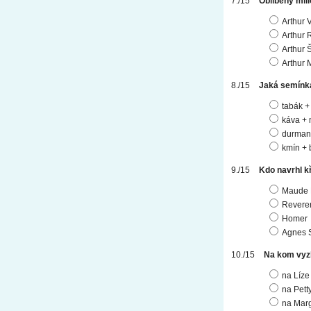
Oblíbený mili
Arthur 
Arthur 
Arthur 
Arthur M
Jaká semínka 
tabák +
káva +
durman 
kmín + 
Kdo navrhl k
Maude 
Revere
Homer
Agnes 
Na kom vyz
na Líze
na Pett
na Mar