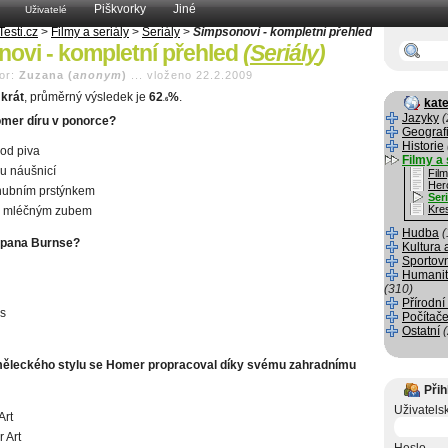
Piškvorky
Jiné
Uživatelé
Testi.cz
>
Filmy a seriály
>
Seriály
>
Simpsonovi - kompletní přehled
ovi - kompletní přehled
(
Seriály
)
or:
Zuzana (
anonym
)
...
vloženo 22.2.2009
krát
, průměrný výsledek je
62
%
.
.6
kate
Jazyky
(
mer díru v ponorce?
Geograf
Historie
od piva
Filmy a 
u náušnicí
Fil
Her
nubním prstýnkem
Seri
Kre
m mléčným zubem
Hudba
(
l pana Burnse?
Kultura 
Sportov
Humanit
(310)
Přírodní
s
Počítače
Ostatní
ěleckého stylu se Homer propracoval díky svému zahradnímu
Přih
Uživatels
Art
 Art