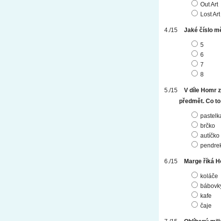
Out Art
Lost Art
Jaké číslo mě
5
6
7
8
V díle Homr z
předmět. Co to
pastelk
brčko
autíčko
pendre
Marge říká Ho
koláče
bábovk
kafe
čaje