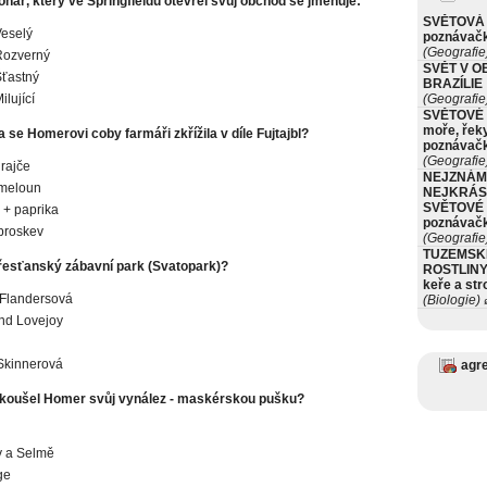
onář, který ve Springfieldu otevřel svůj obchod se jmenuje:
SVĚTOVÁ 
Veselý
poznávač
(Geografie
Rozverný
SVĚT V O
Šťastný
BRAZÍLIE
ilující
(Geografie
SVĚTOVÉ 
moře, řeky
se Homerovi coby farmáři zkřížila v díle Fujtajbl?
poznávač
(Geografie
 rajče
NEJZNÁM
 meloun
NEJKRÁS
SVĚTOVÉ 
+ paprika
poznávač
broskev
(Geografie
TUZEMSK
řesťanský zábavní park (Svatopark)?
ROSTLINY 
keře a st
Flandersová
(Biologie)
ø
nd Lovejoy
Skinnerová
agr
koušel Homer svůj vynález - maskérskou pušku?
y a Selmě
ge