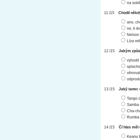
na sob
Chodil někd
ano, ch
ne, ti d
Nelson 
Líza mi
Jakým způso
vyhodil
splacho
věnoval
odproda
Jaký tanec c
Tango d
Samba 
Cha-cha
Rumba 
Čí hlas měl
Keanu 