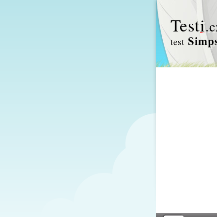
Test
i
.c
Simps
test