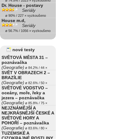
ø 74.5% / 1023 × vyzkoušeno
Dr. House - postavy
Seriály
ø 90% / 227 × vyzkoušeno
House m.d,
Seriály
ø 56.7% / 1056 × vyzkoušeno
nové testy
SVĚTOVÁ MĚSTA 31 –
poznávačka
(Geografie)
ø 84.2% / 44 ×
SVĚT V OBRAZECH 2 –
BRAZÍLIE
(Geografie)
ø 82.6% / 50 ×
SVĚTOVÉ VODSTVO –
oceány, moře, řeky a
jezera – poznávačka
(Geografie)
ø 85.8% / 75 ×
NEJZNÁMĚJŠÍ A
NEJKRÁSNĚJŠÍ ČESKÉ A
SVĚTOVÉ HORY A
POHOŘÍ – poznávačka
(Geografie)
ø 83.6% / 80 ×
TUZEMSKÉ A
CIZOKRAJNÉ ROSTLINY