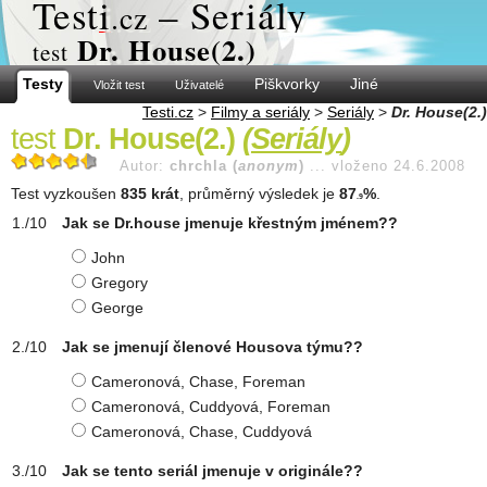
Test
i
– Seriály
.cz
Dr. House(2.)
test
Testy
Piškvorky
Jiné
Vložit test
Uživatelé
Testi.cz
>
Filmy a seriály
>
Seriály
>
Dr. House(2.)
test
Dr. House(2.)
(
Seriály
)
Autor:
chrchla (
anonym
)
...
vloženo 24.6.2008
Test vyzkoušen
835 krát
, průměrný výsledek je
87
%
.
.9
Jak se Dr.house jmenuje křestným jménem??
John
Gregory
George
Jak se jmenují členové Housova týmu??
Cameronová, Chase, Foreman
Cameronová, Cuddyová, Foreman
Cameronová, Chase, Cuddyová
Jak se tento seriál jmenuje v originále??