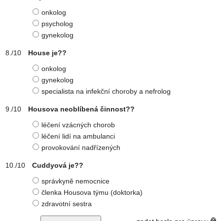
onkolog
psycholog
gynekolog
House je??
onkolog
gynekolog
specialista na infekční choroby a nefrolog
Housova neoblíbená činnost??
léčení vzácných chorob
léčení lidí na ambulanci
provokování nadřízených
Cuddyová je??
správkyně nemocnice
členka Housova týmu (doktorka)
zdravotní sestra