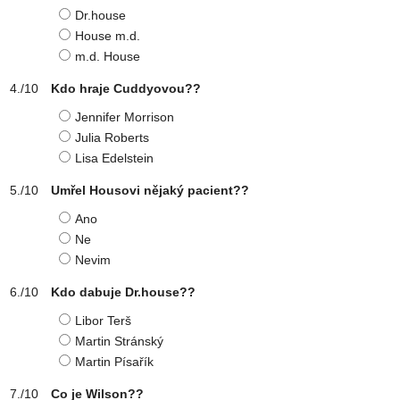
Dr.house
House m.d.
m.d. House
Kdo hraje Cuddyovou??
Jennifer Morrison
Julia Roberts
Lisa Edelstein
Umřel Housovi nějaký pacient??
Ano
Ne
Nevim
Kdo dabuje Dr.house??
Libor Terš
Martin Stránský
Martin Písařík
Co je Wilson??