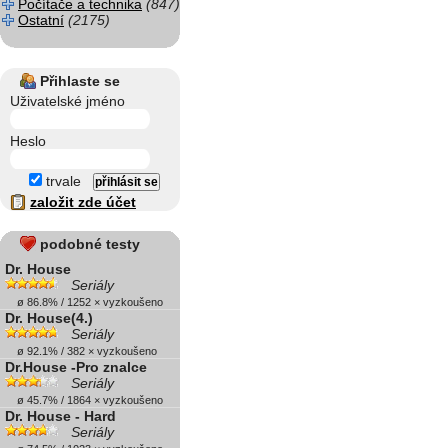
Počítače a technika
(847)
Ostatní
(2175)
Přihlaste se
Uživatelské jméno
Heslo
trvale
založit zde účet
podobné testy
Dr. House
Seriály
ø 86.8% / 1252 × vyzkoušeno
Dr. House(4.)
Seriály
ø 92.1% / 382 × vyzkoušeno
Dr.House -Pro znalce
Seriály
ø 45.7% / 1864 × vyzkoušeno
Dr. House - Hard
Seriály