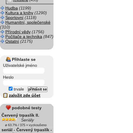
Kreslené
(433)
Hudba
(1199)
Kultura a knihy
(1290)
Sportovní
(1118)
Humanitní, společenské
(310)
Přírodní vědy
(1756)
Počítače a technika
(847)
Ostatní
(2175)
Přihlaste se
Uživatelské jméno
Heslo
trvale
založit zde účet
podobné testy
Červený trpaslík II.
Seriály
ø 63.7% / 375 × vyzkoušeno
seriál - Červený trpaslík -