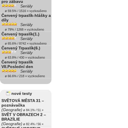
pro zábavu
Seriály
ø 59.5% / 1516 × vyzkoušeno
Červený trpaslík-hlášky a
díly
Seriály
ø 79% / 1268 × vyzkoušeno
Červený trpaslík(1.)
Seriály
ø 65.6% / 8742 × vyzkoušeno
Červený Trpaslík(6.)
Seriály
ø 63.8% / 430 × vyzkoušeno
Červený trpaslík
VII.Poslední den
Seriály
ø 66.6% / 218 × vyzkoušeno
nové testy
SVĚTOVÁ MĚSTA 31 –
poznávačka
(Geografie)
ø 84.1% / 51 ×
SVĚT V OBRAZECH 2 –
BRAZÍLIE
(Geografie)
ø 82.4% / 56 ×