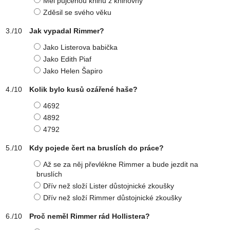
Měl půjčenou knihu z knihovny
Zděsil se svého věku
Jak vypadal Rimmer?
Jako Listerova babička
Jako Edith Piaf
Jako Helen Šapiro
Kolik bylo kusů ozářené haše?
4692
4892
4792
Kdy pojede čert na bruslích do práce?
Až se za něj převlékne Rimmer a bude jezdit na
bruslích
Dřív než složí Lister důstojnické zkoušky
Dřív než složí Rimmer důstojnické zkoušky
Proč neměl Rimmer rád Hollistera?