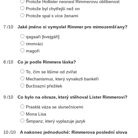
Protože Hollister nesnesl Rimmerovu oblíbenost
Protože byl chytřejší než on
Protože spal s více ženami
Jaké jméno si vymyslel Rimmer pro mimozemšťany?
qagaaři [kvejgáři]
rimmráci
magoři
Co je podle Rimmera láska?
To, čím se lišíme od zvířat
Mechanismus, který vynalezli bankéři
Buržoazní přežitek
Co bylo na obraze, který stěhoval Lister Rimmerovi?
Prasklá váza se slunečnicemi
Mona Lisa
Šimpanz, který vyplazuje jazyk
A nakonec jednoduché: Rimmerova poslední slova