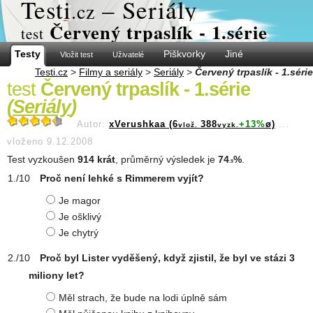
Test
i
– Seriály
.cz
Červený trpaslík - 1.série
test
Testy
Piškvorky
Jiné
Vložit test
Uživatelé
Testi.cz
>
Filmy a seriály
>
Seriály
>
Červený trpaslík - 1.série
test
Červený trpaslík - 1.série
(
Seriály
)
Autor:
xVerushkaa (6
388
+13%
ø)
...
vlož.
vyzk.
vloženo 9.12.2008
Test vyzkoušen
914 krát
, průměrný výsledek je
74
%
.
.9
Proč není lehké s Rimmerem vyjít?
Je magor
Je ošklivý
Je chytrý
Proč byl Lister vyděšený, když zjistil, že byl ve stázi 3
miliony let?
Měl strach, že bude na lodi úplně sám