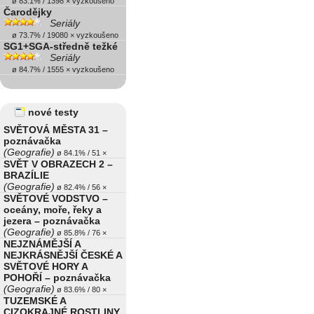
ø 83.1% / 1398 × vyzkoušeno
Čarodějky
Seriály
ø 73.7% / 19080 × vyzkoušeno
SG1+SGA-středně težké
Seriály
ø 84.7% / 1555 × vyzkoušeno
nové testy
SVĚTOVÁ MĚSTA 31 –
poznávačka
(Geografie)
ø 84.1% / 51 ×
SVĚT V OBRAZECH 2 –
BRAZÍLIE
(Geografie)
ø 82.4% / 56 ×
SVĚTOVÉ VODSTVO –
oceány, moře, řeky a
jezera – poznávačka
(Geografie)
ø 85.8% / 76 ×
NEJZNÁMĚJŠÍ A
NEJKRÁSNĚJŠÍ ČESKÉ A
SVĚTOVÉ HORY A
POHOŘÍ – poznávačka
(Geografie)
ø 83.6% / 80 ×
TUZEMSKÉ A
CIZOKRAJNÉ ROSTLINY