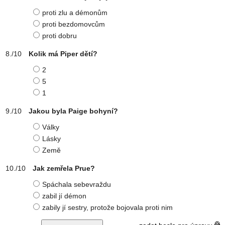
proti zlu a démonům
proti bezdomovcům
proti dobru
Kolik má Piper dětí?
2
5
1
Jakou byla Paige bohyní?
Války
Lásky
Země
Jak zemřela Prue?
Spáchala sebevraždu
zabil jí démon
zabily jí sestry, protože bojovala proti nim