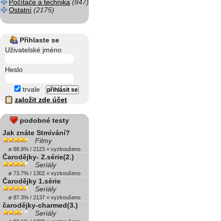
Počítače a technika
(847)
Ostatní
(2175)
Přihlaste se
Uživatelské jméno
Heslo
trvale
založit zde účet
podobné testy
Jak znáte Stmívání?
Filmy
ø 88.9% / 2123 × vyzkoušeno
Čarodějky- 2.série(2.)
Seriály
ø 73.7% / 1302 × vyzkoušeno
Čarodějky 1.série
Seriály
ø 87.3% / 2137 × vyzkoušeno
čarodějky-charmed(3.)
Seriály