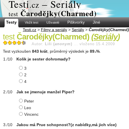
Test
i
– Seriály
.cz
Čarodějky(Charmed)
test
Testy
Piškvorky
Jiné
Vložit test
Uživatelé
Testi.cz
>
Filmy a seriály
>
Seriály
>
Čarodějky(Charmed)
test
Čarodějky(Charmed)
(
Seriály
)
Autor:
Lili (
anonym
)
...
vloženo 15.4.2009
Test vyzkoušen
843 krát
, průměrný výsledek je
89
%
.
.2
Kolik je sester dohromady?
3
2
4
Jak se jmenuje manžel Piper?
Peter
Leo
Vincenc
Jakou má Prue schopnost?(z nabídky,má jich více)