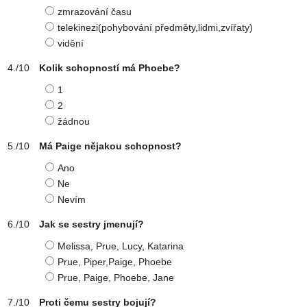
zmrazování času
telekinezi(pohybování předměty,lidmi,zvířaty)
vidění
Kolik schopností má Phoebe?
1
2
žádnou
Má Paige nějakou schopnost?
Ano
Ne
Nevím
Jak se sestry jmenují?
Melissa, Prue, Lucy, Katarina
Prue, Piper,Paige, Phoebe
Prue, Paige, Phoebe, Jane
Proti čemu sestry bojují?