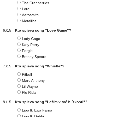
The Cranberries
Lordi
Aerosmith
Metallica
Kto spieva song "Love Game"?
Lady Gaga
Katy Perry
Fergie
Britney Spears
Kto spieva song "Whistle"?
Pitbull
Marc Anthony
Lil Wayne
Flo Rida
Kto spieva song "Ležím v tvé blízkosti"?
Lipo ft. Ewa Farna
Lipo ft. Debbi