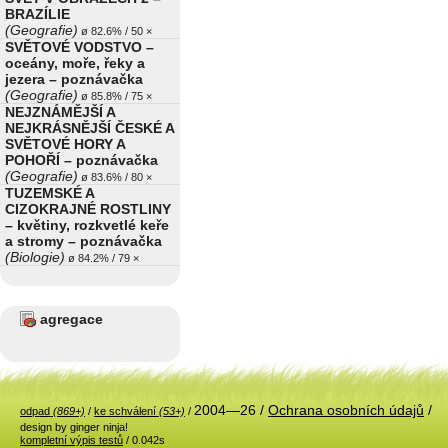
BRAZÍLIE
(Geografie)
ø 82.6% / 50 ×
SVĚTOVÉ VODSTVO –
oceány, moře, řeky a
jezera – poznávačka
(Geografie)
ø 85.8% / 75 ×
NEJZNÁMĚJŠÍ A
NEJKRÁSNĚJŠÍ ČESKÉ A
SVĚTOVÉ HORY A
POHOŘÍ – poznávačka
(Geografie)
ø 83.6% / 80 ×
TUZEMSKÉ A
CIZOKRAJNÉ ROSTLINY
– květiny, rozkvetlé keře
a stromy – poznávačka
(Biologie)
ø 84.2% / 79 ×
agregace
2004—26 /
Ochrana osobních údajů
/
odpad
(869+)
/
ke schválení
(53+)
/
design by ginger ninja!
kompletní výpis testů
/ 0.042s