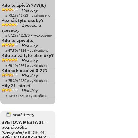
Kdo to zpívá????(6.)
Písničky
ø 73.1% / 1723 × vyzkoušeno
Poznáš tyto osoby?
Zpěváci a
zpěvačky
ø 87.2% / 11376 × vyzkoušeno
Kdo to zpívá(5.)
Písničky
ø 67.5% / 516 × vyzkoušeno
Kdo zpívá tyto písničky?
Písničky
ø 69.1% / 361 × vyzkoušeno
Kdo tohle zpívá 3 ???
Písničky
ø 75.3% / 139 × vyzkoušeno
Hity 21. století
Písničky
ø 43% / 1839 × vyzkoušeno
nové testy
SVĚTOVÁ MĚSTA 31 –
poznávačka
(Geografie)
ø 84.2% / 44 ×
SVĚT V OBRAZECH 2 –