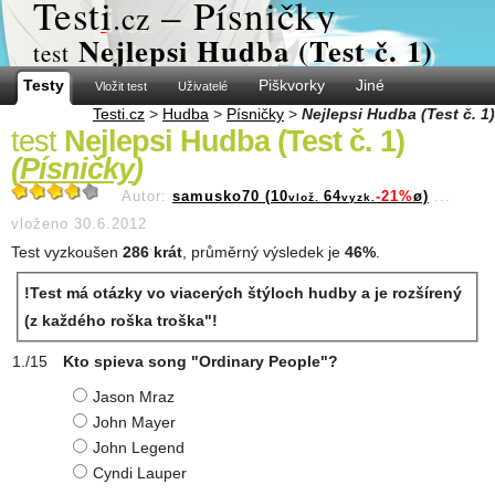
Test
i
– Písničky
.cz
Nejlepsi Hudba (Test č. 1)
test
Testy
Piškvorky
Jiné
Vložit test
Uživatelé
Testi.cz
>
Hudba
>
Písničky
>
Nejlepsi Hudba (Test č. 1)
test
Nejlepsi Hudba (Test č. 1)
(
Písničky
)
Autor:
samusko70 (10
64
-21%
ø)
...
vlož.
vyzk.
vloženo 30.6.2012
Test vyzkoušen
286 krát
, průměrný výsledek je
46%
.
!Test má otázky vo viacerých štýloch hudby a je rozšírený
(z každého roška troška"!
Kto spieva song "Ordinary People"?
Jason Mraz
John Mayer
John Legend
Cyndi Lauper