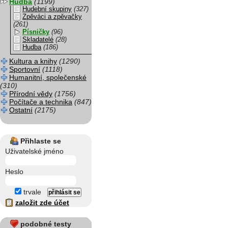
Hudba
(1199)
Hudební skupiny
(327)
Zpěváci a zpěvačky
(261)
Písničky
(96)
Skladatelé
(28)
Hudba
(186)
Kultura a knihy
(1290)
Sportovní
(1118)
Humanitní, společenské
(310)
Přírodní vědy
(1756)
Počítače a technika
(847)
Ostatní
(2175)
Přihlaste se
Uživatelské jméno
Heslo
trvale
založit zde účet
podobné testy