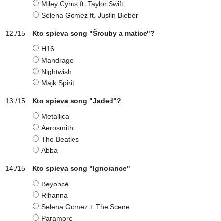
Miley Cyrus ft. Taylor Swift
Selena Gomez ft. Justin Bieber
Kto spieva song "Šrouby a matice"?
H16
Mandrage
Nightwish
Majk Spirit
Kto spieva song "Jaded"?
Metallica
Aerosmith
The Beatles
Abba
Kto spieva song "Ignorance"
Beyoncé
Rihanna
Selena Gomez + The Scene
Paramore