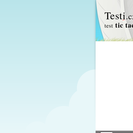
Test
i
.c
tic ta
test