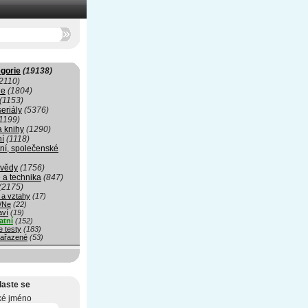
gorie
(19138)
2110)
ie
(1804)
(1153)
seriály
(5376)
1199)
a knihy
(1290)
ní
(1118)
ní, společenské
 vědy
(1756)
 a technika
(847)
(2175)
 a vztahy
(17)
/Ne
(22)
aví
(19)
atní
(152)
e testy
(183)
ařazené
(53)
laste se
ké jméno