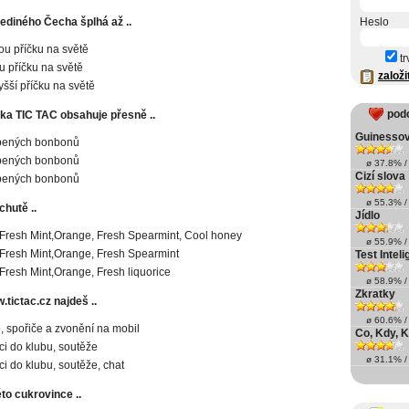
ediného Čecha šplhá až ..
Heslo
u příčku na světě
tr
u příčku na světě
založi
yšší příčku na světě
pod
ka TIC TAC obsahuje přesně ..
Guinesso
íbených bonbonů
íbených bonbonů
ø 37.8% / 
Cizí slova
íbených bonbonů
ø 55.3% / 
chutě ..
Jídlo
 Fresh Mint,Orange, Fresh Spearmint, Cool honey
ø 55.9% / 
 Fresh Mint,Orange, Fresh Spearmint
Test Intel
 Fresh Mint,Orange, Fresh liquorice
ø 58.9% / 
Zkratky
tictac.cz najdeš ..
ø 60.6% / 
, spořiče a zvonění na mobil
Co, Kdy, K
aci do klubu, soutěže
ø 31.1% / 
ci do klubu, soutěže, chat
to cukrovince ..