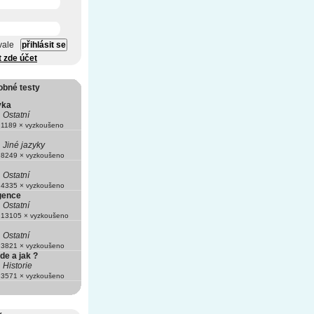
vale
t zde účet
obné testy
vka
Ostatní
1189 × vyzkoušeno
Jiné jazyky
8249 × vyzkoušeno
Ostatní
4335 × vyzkoušeno
igence
Ostatní
13105 × vyzkoušeno
Ostatní
3821 × vyzkoušeno
de a jak ?
Historie
3571 × vyzkoušeno