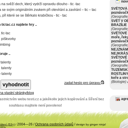
nové
 na svěží dech, který vydrží opravdu dlouho - tic -tac
SVĚTOVÁ 
a se svým originálním zvukem při otevírání a zavírání – tic – tac
poznávač
 při které se se štěrkalo krabičkou - tic - tac
(Geografie
SVĚT V O
tictac.cz najdete hry ..
BRAZÍLIE
(Geografie
tic-tac
SVĚTOVÉ 
moře, řeky
 piškvorky
poznávač
climbing
(Geografie
NEJZNÁM
NEJKRÁS
ruje ..
SVĚTOVÉ 
poznávač
 talenty
(Geografie
 talenty
TUZEMSK
 talenty
ROSTLINY 
keře a st
(Biologie)
ø
zadat heslo pro úpravu
 na vlastní stránky/blog
agr
stnictvím webu testi.cz a jakékoliv jejich kopírování a šíření bez
souhlasu majitele není povoleno!
2004—26 /
Ochrana osobních údajů
/
válení
(53+)
/
design by ginger ninja!
.052s