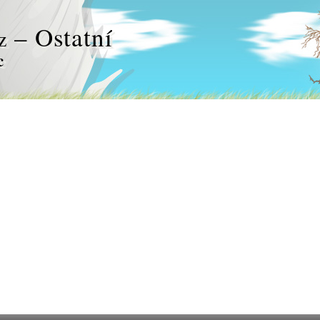
– Ostatní
z
c