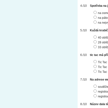
Spotřeba na j
na osmo
na páto
na nejv
Každá krabič
40 obl
28 obl
33 obl
tic tac má pří
Tic Tac
Tic Tac
Tic Tac
Na adrese ww.
soutěže
registr
registra
Název dala té