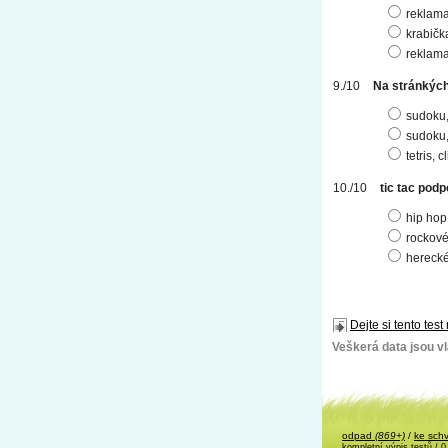
reklama
krabičk
reklama,
Na stránkých 
sudoku, 
sudoku,
tetris, 
tic tac podpo
hip hop
rockové
herecké
Dejte si tento test
Veškerá data jsou vla
odpad
(869+)
/
ke sch
kompletní výpis testů
/ 0