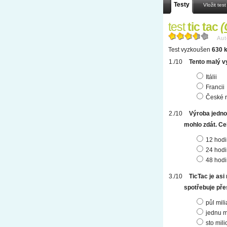
Testy
Vložit test
test
tic tac
(
Aut
Test vyzkoušen
630 k
Tento malý vy
Itálii
Francii
České r
Výroba jedno
mohlo zdát. Cel
12 hodi
24 hodi
48 hodi
TicTac je as
spotřebuje přes
půl mil
jednu m
sto mil