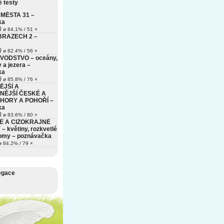
 testy
MĚSTA 31 –
ka
)
ø 84.1% / 51 ×
BRAZECH 2 –
)
ø 82.4% / 56 ×
VODSTVO – oceány,
 a jezera –
ka
)
ø 85.8% / 76 ×
ĚJŠÍ A
NĚJŠÍ ČESKÉ A
HORY A POHOŘÍ –
ka
)
ø 83.6% / 80 ×
É A CIZOKRAJNÉ
– květiny, rozkvetlé
romy – poznávačka
 84.2% / 79 ×
egace