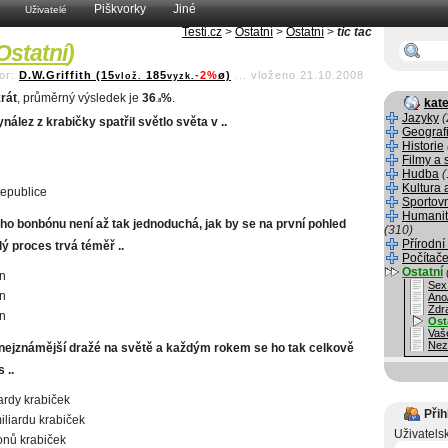
Piškvorky
Jiné
Uživatelé
Testi.cz
>
Ostatní
>
Ostatní
>
tic tac
Ostatní
)
or:
D.W.Griffith (15
185
-2%
ø)
...
vloženo 21.10.2008
vlož.
vyzk.
rát
, průměrný výsledek je
36
%
.
kate
.8
Jazyky
(
nález z krabičky spatřil světlo světa v ..
Geograf
Historie
Filmy a 
Hudba
(
Kultura 
epublice
Sportov
Humanit
ho bonbónu není až tak jednoduchá, jak by se na první pohled
(310)
Přírodní
ý proces trvá téměř ..
Počítače
Ostatní
n
Sex
n
Ano
Zdr
n
Ost
Vaš
Nez
i nejznámější dražé na světě a každým rokem se ho tak celkově
 ..
iardy krabiček
Přih
iliardu krabiček
Uživatels
ionů krabiček