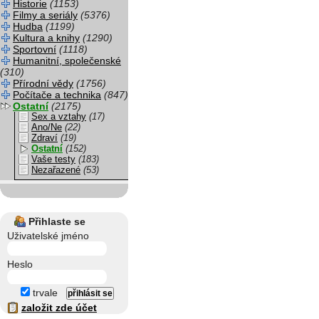
Historie
(1153)
Filmy a seriály
(5376)
Hudba
(1199)
Kultura a knihy
(1290)
Sportovní
(1118)
Humanitní, společenské
(310)
Přírodní vědy
(1756)
Počítače a technika
(847)
Ostatní
(2175)
Sex a vztahy
(17)
Ano/Ne
(22)
Zdraví
(19)
Ostatní
(152)
Vaše testy
(183)
Nezařazené
(53)
Přihlaste se
Uživatelské jméno
Heslo
trvale
založit zde účet