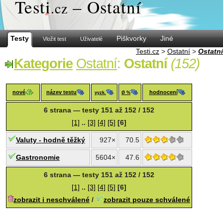
Test
i
– Ostatní
.cz
Testy
Piškvorky
Jiné
Vložit test
Uživatelé
Testi.cz
>
Ostatní
>
Ostatní
Kategorie
Ostatní
:
Ostatní
(152)
nové
název testu
hodnocení
vyzk.
Ø %
6 strana — testy 151 až 152 / 152
[1]
..
[3]
[4]
[5]
[6]
Valuty - hodně těžký
927×
70.5
Gastronomie
5604×
47.6
6 strana — testy 151 až 152 / 152
[1]
..
[3]
[4]
[5]
[6]
zobrazit i neschválené
/
zobrazit pouze schválené