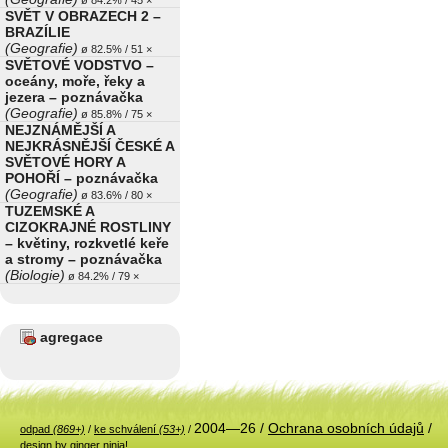
ø 84.2% / 45 ×
SVĚT V OBRAZECH 2 –
BRAZÍLIE
(Geografie)
ø 82.5% / 51 ×
SVĚTOVÉ VODSTVO –
oceány, moře, řeky a
jezera – poznávačka
(Geografie)
ø 85.8% / 75 ×
NEJZNÁMĚJŠÍ A
NEJKRÁSNĚJŠÍ ČESKÉ A
SVĚTOVÉ HORY A
POHOŘÍ – poznávačka
(Geografie)
ø 83.6% / 80 ×
TUZEMSKÉ A
CIZOKRAJNÉ ROSTLINY
– květiny, rozkvetlé keře
a stromy – poznávačka
(Biologie)
ø 84.2% / 79 ×
agregace
2004—26 /
Ochrana osobních údajů
/
odpad
(869+)
/
ke schválení
(53+)
/
design by ginger ninja!