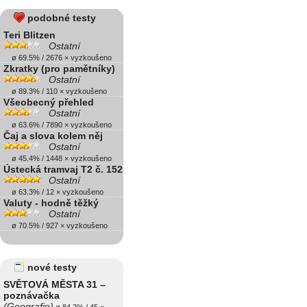
podobné testy
Teri Blitzen
Ostatní
ø 69.5% / 2676 × vyzkoušeno
Zkratky (pro pamětníky)
Ostatní
ø 89.3% / 110 × vyzkoušeno
Všeobecný přehled
Ostatní
ø 63.6% / 7890 × vyzkoušeno
Čaj a slova kolem něj
Ostatní
ø 45.4% / 1448 × vyzkoušeno
Ústecká tramvaj T2 č. 152
Ostatní
ø 63.3% / 12 × vyzkoušeno
Valuty - hodně těžký
Ostatní
ø 70.5% / 927 × vyzkoušeno
nové testy
SVĚTOVÁ MĚSTA 31 –
poznávačka
(Geografie)