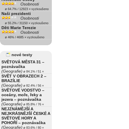
Osobnosti
ø 64.7% / 12923 × vyzkoušeno
Naši prezidenti
Osobnosti
ø 55.2% / 31150 × vyzkoušeno
Děti Marie Terezie
Osobnosti
ø 46% / 4685 × vyzkoušeno
nové testy
SVĚTOVÁ MĚSTA 31 –
poznávačka
(Geografie)
ø 84.1% / 51 ×
SVĚT V OBRAZECH 2 –
BRAZÍLIE
(Geografie)
ø 82.4% / 56 ×
SVĚTOVÉ VODSTVO –
oceány, moře, řeky a
jezera – poznávačka
(Geografie)
ø 85.8% / 76 ×
NEJZNÁMĚJŠÍ A
NEJKRÁSNĚJŠÍ ČESKÉ A
SVĚTOVÉ HORY A
POHOŘÍ – poznávačka
(Geografie)
ø 83.6% / 80 ×