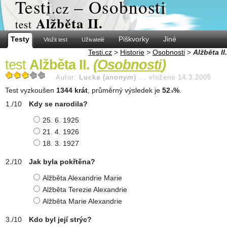
Test
i
– Osobnosti
.cz
Alžběta II.
test
Testy
Piškvorky
Jiné
Vložit test
Uživatelé
Testi.cz
>
Historie
>
Osobnosti
>
Alžběta II.
test
Alžběta II.
(
Osobnosti
)
Autor:
Lucka (
anonym
)
...
vloženo 14.3.2005
Test vyzkoušen
1344 krát
, průměrný výsledek je
52
%
.
.9
Kdy se narodila?
25. 6. 1925
21. 4. 1926
18. 3. 1927
Jak byla pokřtěna?
Alžběta Alexandrie Marie
Alžběta Terezie Alexandrie
Alžběta Marie Alexandrie
Kdo byl její strýc?