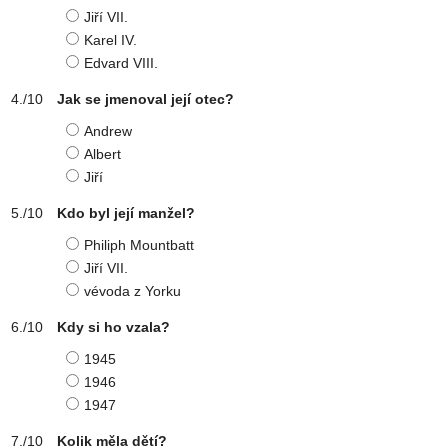
Jiří VII.
Karel IV.
Edvard VIII.
Jak se jmenoval její otec?
Andrew
Albert
Jiří
Kdo byl její manžel?
Philiph Mountbatt
Jiří VII.
vévoda z Yorku
Kdy si ho vzala?
1945
1946
1947
Kolik měla dětí?