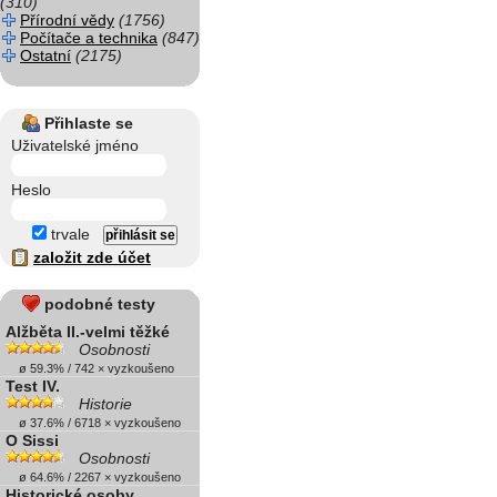
(310)
Přírodní vědy
(1756)
Počítače a technika
(847)
Ostatní
(2175)
Přihlaste se
Uživatelské jméno
Heslo
trvale
založit zde účet
podobné testy
Alžběta II.-velmi těžké
Osobnosti
ø 59.3% / 742 × vyzkoušeno
Test IV.
Historie
ø 37.6% / 6718 × vyzkoušeno
O Sissi
Osobnosti
ø 64.6% / 2267 × vyzkoušeno
Historické osoby