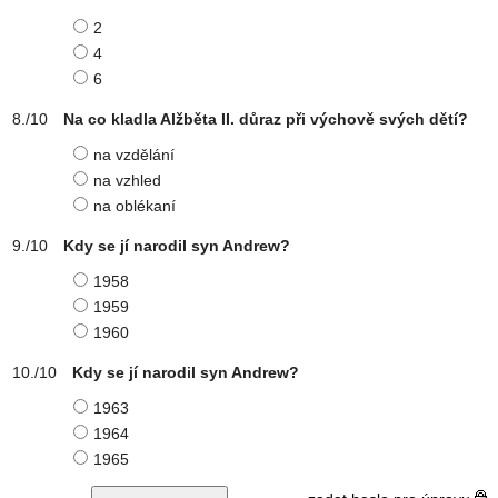
2
4
6
Na co kladla Alžběta II. důraz při výchově svých dětí?
na vzdělání
na vzhled
na oblékaní
Kdy se jí narodil syn Andrew?
1958
1959
1960
Kdy se jí narodil syn Andrew?
1963
1964
1965