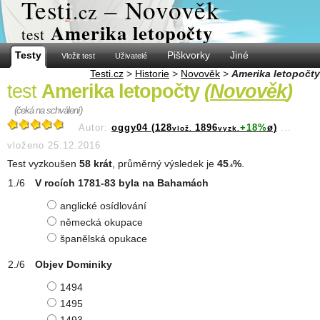
Test
i
– Novověk
.cz
Amerika letopočty
test
Testy
Piškvorky
Jiné
Vložit test
Uživatelé
Testi.cz
>
Historie
>
Novověk
>
Amerika letopočty
test
Amerika letopočty
(
Novověk
)
(čeká na schválení)
Autor:
oggy04 (128
1896
+18%
ø)
...
vlož.
vyzk.
vloženo 25.12.2016
Test vyzkoušen
58 krát
, průměrný výsledek je
45
%
.
.4
V rocích 1781-83 byla na Bahamách
anglické osídlování
německá okupace
španělská opukace
Objev Dominiky
1494
1495