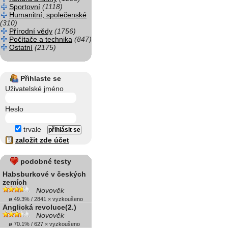
Sportovní
(1118)
Humanitní, společenské
(310)
Přírodní vědy
(1756)
Počítače a technika
(847)
Ostatní
(2175)
Přihlaste se
Uživatelské jméno
Heslo
trvale
založit zde účet
podobné testy
Habsburkové v českých
zemích
Novověk
ø 49.3% / 2841 × vyzkoušeno
Anglická revoluce(2.)
Novověk
ø 70.1% / 627 × vyzkoušeno