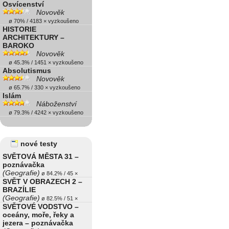
Osvícenství
Novověk
ø 70% / 4183 × vyzkoušeno
HISTORIE
ARCHITEKTURY –
BAROKO
Novověk
ø 45.3% / 1451 × vyzkoušeno
Absolutismus
Novověk
ø 65.7% / 330 × vyzkoušeno
Islám
Náboženství
ø 79.3% / 4242 × vyzkoušeno
nové testy
SVĚTOVÁ MĚSTA 31 –
poznávačka
(Geografie)
ø 84.2% / 45 ×
SVĚT V OBRAZECH 2 –
BRAZÍLIE
(Geografie)
ø 82.5% / 51 ×
SVĚTOVÉ VODSTVO –
oceány, moře, řeky a
jezera – poznávačka