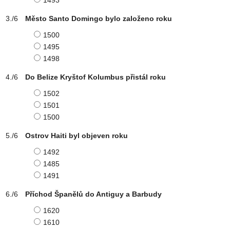
1493
Město Santo Domingo bylo založeno roku
1500
1495
1498
Do Belize Kryštof Kolumbus přistál roku
1502
1501
1500
Ostrov Haiti byl objeven roku
1492
1485
1491
Příchod Španělů do Antiguy a Barbudy
1620
1610