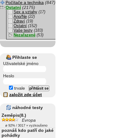
Počítače a technika
(847)
Ostatní
(2175)
Sex a vztahy
(17)
Ano/Ne
(22)
Zdraví
(19)
Ostatní
(152)
Vaše testy
(183)
Nezařazené
(53)
Přihlaste se
Uživatelské jméno
Heslo
trvale
založit zde účet
náhodné testy
Zeměpis(8.)
Evropa
ø 92% / 3017 × vyzkoušeno
poznáš kdo patří do jaké
pohádky