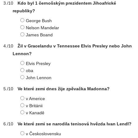
Kdo byl 1 černošským prezidentem Jihoafrické
republiky?
George Bush
Nelson Mandelar
James Boand
Žil v Gracelandu v Tennessee Elvis Presley nebo John
Lennon?
Elvis Presley
oba
John Lennon
Ve které zemi dnes žije zpěvačka Madonna?
v Americe
v Británii
v Kanadě
Ve které zemi se narodila tenisová hvězda Ivan Lendl?
v Československu