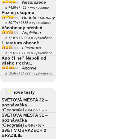
Nezařazené
ø 74.9% / 423 × vyzkoušeno
Poznej skupinu
Hudební skupiny
ø 80.7% / 1885 × vyzkoušeno
Všeobecný přehled
Angličtina
ø 72.8% / 69294 × vyzkoušeno
Literatura obecně
Literatura
ø 59.6% / 33079 × vyzkoušeno
Ano či ne? Neboli od
všeho trochu..
Ano/Ne
ø 58.4% / 14721 × vyzkoušeno
nové testy
SVĚTOVÁ MĚSTA 32 –
poznávačka
(Geografie)
ø 84.2% / 52 ×
SVĚTOVÁ MĚSTA 31 –
poznávačka
(Geografie)
ø 84% / 67 ×
SVĚT V OBRAZECH 2 –
BRAZÍLIE