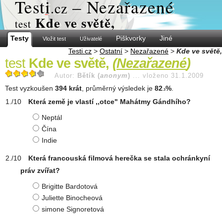
Test
i
– Nezařazené
.cz
Kde ve světě,
test
Testy
Piškvorky
Jiné
Vložit test
Uživatelé
Testi.cz
>
Ostatní
>
Nezařazené
>
Kde ve světě,
test
Kde ve světě,
(
Nezařazené
)
Autor:
Bětík (
anonym
)
...
vloženo 31.1.2009
Test vyzkoušen
394 krát
, průměrný výsledek je
82
%
.
.3
Která země je vlastí ,,otce" Mahátmy Gándhího?
Neptál
Čína
Indie
Která francouská filmová herečka se stala ochránkyní
práv zvířat?
Brigitte Bardotová
Juliette Binocheová
simone Signoretová