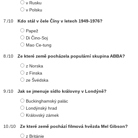
v Rusku
v Polsku
Kdo stál v čele Číny v letech 1949-1976?
Papež
Di Čino-Soj
Mao Ce-tung
Ze které země pocházela populární skupina ABBA?
z Norska
z Finska
ze Švédska
Jak se jmenuje sídlo královny v Londýně?
Buckinghamský palác
Londýnský hrad
Královský zámek
Ze které země pochází filmová hvězda Mel Gibson?
z Británie