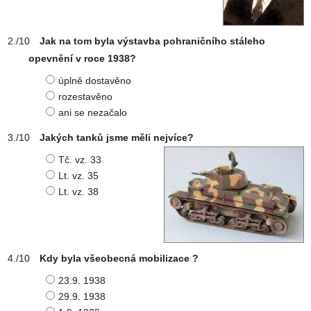
Jak na tom byla výstavba pohraničního stáleho
opevnění v roce 1938?
úplně dostavěno
rozestavěno
ani se nezačalo
Jakých tanků jsme měli nejvíce?
Tč. vz. 33
Lt. vz. 35
Lt. vz. 38
Kdy byla všeobecná mobilizace ?
23.9. 1938
29.9. 1938