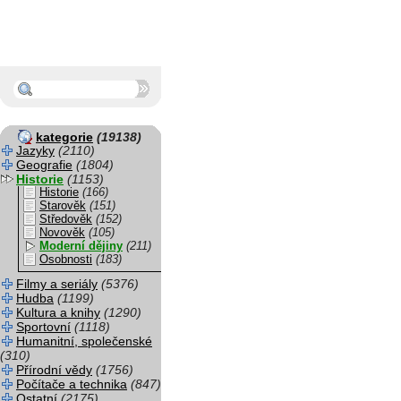
kategorie
(19138)
Jazyky
(2110)
Geografie
(1804)
Historie
(1153)
Historie
(166)
Starověk
(151)
Středověk
(152)
Novověk
(105)
Moderní dějiny
(211)
Osobnosti
(183)
Filmy a seriály
(5376)
Hudba
(1199)
Kultura a knihy
(1290)
Sportovní
(1118)
Humanitní, společenské
(310)
Přírodní vědy
(1756)
Počítače a technika
(847)
Ostatní
(2175)