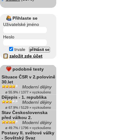
Přihlaste se
Uživatelské jméno
Heslo
trvale
založit zde účet
podobné testy
Situace ČSR v 2.polovině
30.let
Moderní dějiny
ø 55.9% / 1377 × vyzkoušeno
Dějepis - 1. republika
Moderní dějiny
ø 67.9% / 5129 × vyzkoušeno
Stav Československa
před válkou 2.
Moderní dějiny
ø 49.7% / 1796 × vyzkoušeno
Postavy II. světové války
- Sovětský Svaz