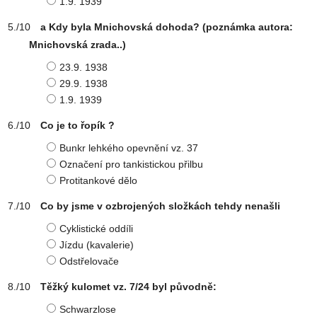
1.9. 1939
a Kdy byla Mnichovská dohoda? (poznámka autora:
Mnichovská zrada..)
23.9. 1938
29.9. 1938
1.9. 1939
Co je to řopík ?
Bunkr lehkého opevnění vz. 37
Označení pro tankistickou přilbu
Protitankové dělo
Co by jsme v ozbrojených složkách tehdy nenašli
Cyklistické oddíli
Jízdu (kavalerie)
Odstřelovače
Těžký kulomet vz. 7/24 byl původně:
Schwarzlose