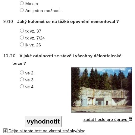
Maxim
Ani jedna možnost
Jaký kulomet se na těžké opevnění nemontoval ?
tk vz. 37
tk vz. 7/24
lk vz. 26
V jaké odolnosti se stavěli všechny dělostřelecké
tvrze ?
ve 2.
ve 3.
ve 4.
zadat heslo pro úpravu
Dejte si tento test na vlastní stránky/blog