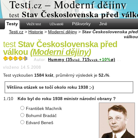
Test
i
– Moderní dějiny
.cz
Stav Československa před válk
test
Testy
Piškvorky
Jiné
Vložit test
Uživatelé
Testi.cz
>
Historie
>
Moderní dějiny
>
Stav Československa před
válkou
test
Stav Československa před
válkou
(
Moderní dějiny
)
Autor:
Hummy (35
715
+10%
ø)
...
vlož.
vyzk.
vloženo 14.5.2008
Test vyzkoušen
1584 krát
, průměrný výsledek je
52
%
.
.8
Většina otázek se točí okolo roku 1938 ;-)
Kdo byl do roku 1938 ministr národní obrany ?
František Machník
Bohumil Bradáč
Edvard Beneš