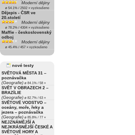
Moderní dějiny
ø 54.1% / 2502 × vyzkoušeno
Dějepis - ČSR ve
20.století
Moderní dějiny
ø 78.2% / 4304 × vyzkoušeno
Maffie - československý
odboj
Moderní dějiny
ø 45.4% / 457 × vyzkoušeno
nové testy
SVĚTOVÁ MĚSTA 31 –
poznávačka
(Geografie)
ø 84.1% / 58 ×
SVĚT V OBRAZECH 2 –
BRAZÍLIE
(Geografie)
ø 82.7% / 63 ×
SVĚTOVÉ VODSTVO –
oceány, moře, řeky a
jezera – poznávačka
(Geografie)
ø 85.8% / 77 ×
NEJZNÁMĚJŠÍ A
NEJKRÁSNĚJŠÍ ČESKÉ A
SVĚTOVÉ HORY A