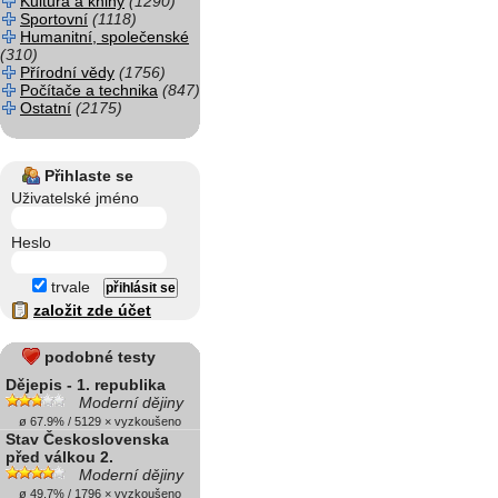
Kultura a knihy
(1290)
Sportovní
(1118)
Humanitní, společenské
(310)
Přírodní vědy
(1756)
Počítače a technika
(847)
Ostatní
(2175)
Přihlaste se
Uživatelské jméno
Heslo
trvale
založit zde účet
podobné testy
Dějepis - 1. republika
Moderní dějiny
ø 67.9% / 5129 × vyzkoušeno
Stav Československa
před válkou 2.
Moderní dějiny
ø 49.7% / 1796 × vyzkoušeno