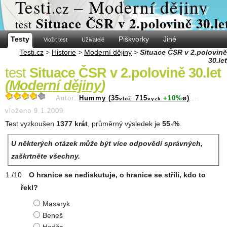
Test
i
– Moderní dějiny
.cz
Situace ČSR v 2.polovině 30.le
test
Testy
Piškvorky
Jiné
Vložit test
Uživatelé
Testi.cz
>
Historie
>
Moderní dějiny
>
Situace ČSR v 2.polovině
30.let
test
Situace ČSR v 2.polovině 30.let
(
Moderní dějiny
)
Autor:
Hummy (35
715
+10%
ø)
...
vlož.
vyzk.
vloženo 9.1.2009
Test vyzkoušen
1377 krát
, průměrný výsledek je
55
%
.
.9
U některých otázek může být více odpovědí správných,
zaškrtněte všechny.
O hranice se nediskutuje, o hranice se střílí, kdo to
řekl?
Masaryk
Beneš