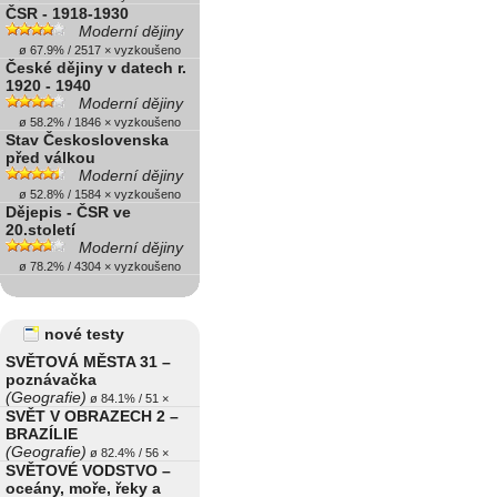
ČSR - 1918-1930
Moderní dějiny
ø 67.9% / 2517 × vyzkoušeno
České dějiny v datech r.
1920 - 1940
Moderní dějiny
ø 58.2% / 1846 × vyzkoušeno
Stav Československa
před válkou
Moderní dějiny
ø 52.8% / 1584 × vyzkoušeno
Dějepis - ČSR ve
20.století
Moderní dějiny
ø 78.2% / 4304 × vyzkoušeno
nové testy
SVĚTOVÁ MĚSTA 31 –
poznávačka
(Geografie)
ø 84.1% / 51 ×
SVĚT V OBRAZECH 2 –
BRAZÍLIE
(Geografie)
ø 82.4% / 56 ×
SVĚTOVÉ VODSTVO –
oceány, moře, řeky a