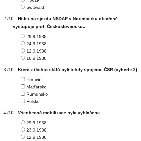
Hodža
Gottwald
Hitler na sjezdu NSDAP v Norimberku otevřeně
vystupuje proti Československu..
29.9.1938
24.9.1938
12.9.1938
10.9.1938
Které z těchto států byli tehdy spojenci ČSR
(vyberte 2)
Francie
Maďarsko
Rumunsko
Polsko
Všeobecná mobilizace byla vyhlášena..
29.9.1938
23.9.1938
12.9.1938