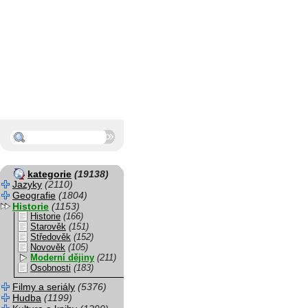
kategorie
(19138)
Jazyky
(2110)
Geografie
(1804)
Historie
(1153)
Historie
(166)
Starověk
(151)
Středověk
(152)
Novověk
(105)
Moderní dějiny
(211)
Osobnosti
(183)
Filmy a seriály
(5376)
Hudba
(1199)