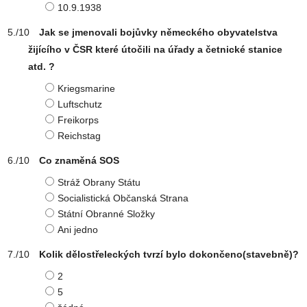
10.9.1938
Jak se jmenovali bojůvky německého obyvatelstva
žijícího v ČSR které útočili na úřady a četnické stanice
atd. ?
Kriegsmarine
Luftschutz
Freikorps
Reichstag
Co znaměná SOS
Stráž Obrany Státu
Socialistická Občanská Strana
Státní Obranné Složky
Ani jedno
Kolik dělostřeleckých tvrzí bylo dokončeno(stavebně)?
2
5