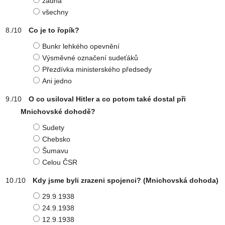
žádná
všechny
Co je to řopík?
Bunkr lehkého opevnění
Výsměvné označení sudeťáků
Přezdívka ministerského předsedy
Ani jedno
O co usiloval Hitler a co potom také dostal při
Mnichovské dohodě?
Sudety
Chebsko
Šumavu
Celou ČSR
Kdy jsme byli zrazeni spojenci? (Mnichovská dohoda)
29.9.1938
24.9.1938
12.9.1938